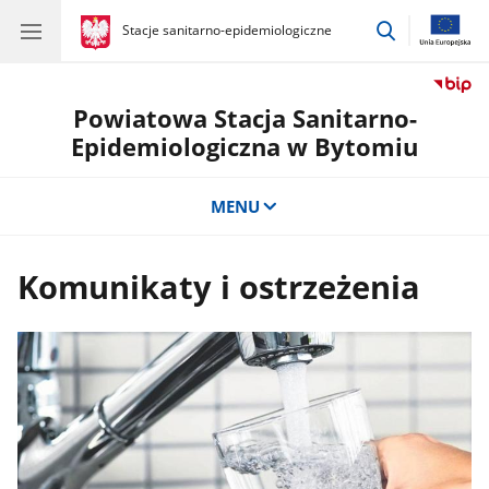
przejdź
gov.pl
Stacje sanitarno-epidemiologiczne
gov.pl
Stacje
do
sanitarno-
wyszukiwar
epidemiologiczne
Powiatowa Stacja Sanitarno-
Epidemiologiczna w Bytomiu
MENU
Komunikaty i ostrzeżenia