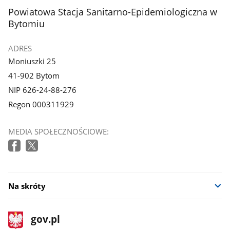
stopka
Powiatowa Stacja Sanitarno-Epidemiologiczna w
Bytomiu
ADRES
Moniuszki 25
41-902 Bytom
NIP 626-24-88-276
Regon 000311929
MEDIA SPOŁECZNOŚCIOWE:
Na skróty
stopka
Strona
gov.pl
gov.pl