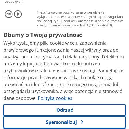
osobowych.
Treści tekstowe publikowane w serwisie (z
wyłączeniem treści audiowizualnych), są udostępniane
na licencji typu Creative Commons: uznanie autorstwa
- na tych samych warunkach 4.0 (CC BY-SA 4.0).
Materiały audiowizualne, w tym zdjęcia, materiały
Dbamy o Twoją prywatność
audio i wideo, są udostępniane na licencji typu
Creative Commons: uznanie autorstwa użycie
Wykorzystujemy pliki cookie w celu zapewnienia
niekomercyjne - bez utworów zależnych 4.0 (CC BY-
NC-ND 4.0), o ile nie jest to stwierdzone inaczej.
prawidłowego funkcjonowania naszej witryny oraz do
analizy ruchu i optymalizacji działania strony. Dzięki nim
możemy lepiej dostosować treści do potrzeb
użytkowników i stale ulepszać nasze usługi. Pamiętaj, że
informacje przechowywane w plikach cookie mogą
pozwalać na identyfikację konkretnego urządzenia lub
przeglądarki użytkownika, a więc potencjalnie stanowić
dane osobowe.
Polityka cookies
Odrzuć
Spersonalizuj