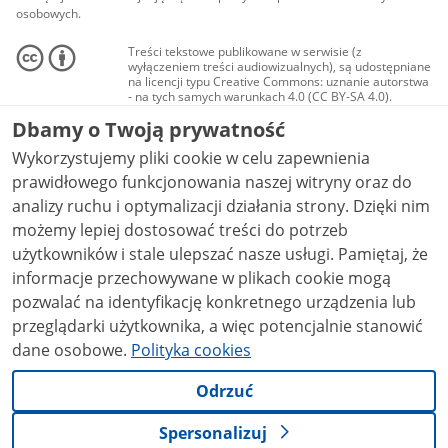
osobowych.
Treści tekstowe publikowane w serwisie (z
wyłączeniem treści audiowizualnych), są udostępniane
na licencji typu Creative Commons: uznanie autorstwa
- na tych samych warunkach 4.0 (CC BY-SA 4.0).
Materiały audiowizualne, w tym zdjęcia, materiały
Dbamy o Twoją prywatność
audio i wideo, są udostępniane na licencji typu
Creative Commons: uznanie autorstwa użycie
Wykorzystujemy pliki cookie w celu zapewnienia
niekomercyjne - bez utworów zależnych 4.0 (CC BY-
NC-ND 4.0), o ile nie jest to stwierdzone inaczej.
prawidłowego funkcjonowania naszej witryny oraz do
analizy ruchu i optymalizacji działania strony. Dzięki nim
możemy lepiej dostosować treści do potrzeb
użytkowników i stale ulepszać nasze usługi. Pamiętaj, że
informacje przechowywane w plikach cookie mogą
pozwalać na identyfikację konkretnego urządzenia lub
przeglądarki użytkownika, a więc potencjalnie stanowić
dane osobowe.
Polityka cookies
Odrzuć
Spersonalizuj