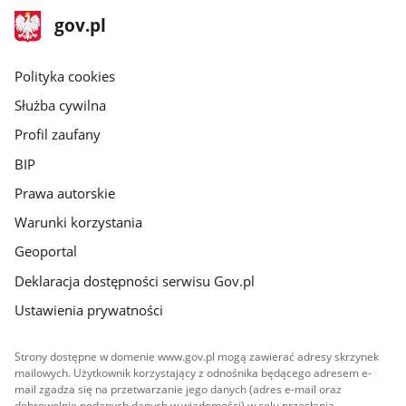
stopka
Strona
gov.pl
gov.pl
główna
gov.pl
Polityka cookies
Służba cywilna
Profil zaufany
BIP
Prawa autorskie
Warunki korzystania
Geoportal
Deklaracja dostępności serwisu Gov.pl
Ustawienia prywatności
Strony dostępne w domenie www.gov.pl mogą zawierać adresy skrzynek
mailowych. Użytkownik korzystający z odnośnika będącego adresem e-
mail zgadza się na przetwarzanie jego danych (adres e-mail oraz
dobrowolnie podanych danych w wiadomości) w celu przesłania