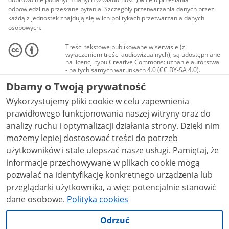
odpowiedzi na przesłane pytania. Szczegóły przetwarzania danych przez
każdą z jednostek znajdują się w ich politykach przetwarzania danych
osobowych.
Treści tekstowe publikowane w serwisie (z
wyłączeniem treści audiowizualnych), są udostępniane
na licencji typu Creative Commons: uznanie autorstwa
- na tych samych warunkach 4.0 (CC BY-SA 4.0).
Materiały audiowizualne, w tym zdjęcia, materiały
Dbamy o Twoją prywatność
audio i wideo, są udostępniane na licencji typu
Creative Commons: uznanie autorstwa użycie
Wykorzystujemy pliki cookie w celu zapewnienia
niekomercyjne - bez utworów zależnych 4.0 (CC BY-
NC-ND 4.0), o ile nie jest to stwierdzone inaczej.
prawidłowego funkcjonowania naszej witryny oraz do
analizy ruchu i optymalizacji działania strony. Dzięki nim
możemy lepiej dostosować treści do potrzeb
użytkowników i stale ulepszać nasze usługi. Pamiętaj, że
informacje przechowywane w plikach cookie mogą
pozwalać na identyfikację konkretnego urządzenia lub
przeglądarki użytkownika, a więc potencjalnie stanowić
dane osobowe.
Polityka cookies
Odrzuć