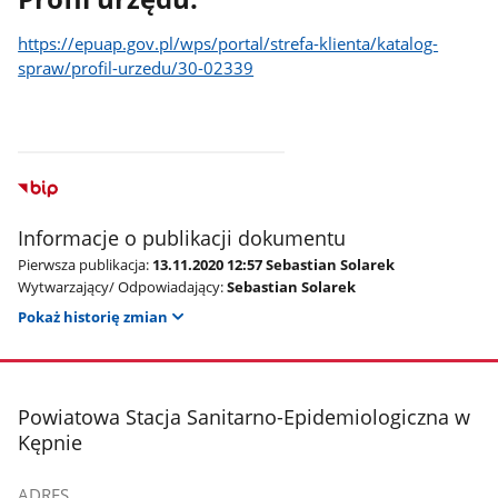
https://epuap.gov.pl/wps/portal/strefa-klienta/katalog-
spraw/profil-urzedu/30-02339
Informacje o publikacji dokumentu
Pierwsza publikacja:
13.11.2020 12:57 Sebastian Solarek
Wytwarzający/ Odpowiadający:
Sebastian Solarek
Pokaż historię zmian
stopka
Powiatowa Stacja Sanitarno-Epidemiologiczna w
Kępnie
ADRES