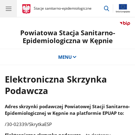
przejdź
gov.pl
Stacje sanitarno-epidemiologiczne
gov.pl
Stacje
do
sanitarno-
wyszukiwar
epidemiologiczne
Powiatowa Stacja Sanitarno-
Epidemiologiczna w Kępnie
MENU
Elektroniczna Skrzynka
Podawcza
Adres skrzynki podawczej Powiatowej Stacji Sanitarno-
Epidemiologicznej w Kępnie na platformie EPUAP to:
/30-02339/SkrytkaESP