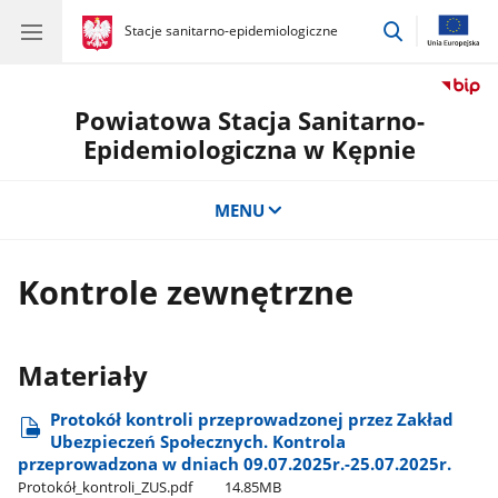
przejdź
gov.pl
Stacje sanitarno-epidemiologiczne
gov.pl
Stacje
do
sanitarno-
wyszukiwar
epidemiologiczne
Powiatowa Stacja Sanitarno-
Epidemiologiczna w Kępnie
MENU
Kontrole zewnętrzne
Materiały
Protokół kontroli przeprowadzonej przez Zakład
Ubezpieczeń Społecznych. Kontrola
przeprowadzona w dniach 09.07.2025r.-25.07.2025r.
Protokół​_kontroli​_ZUS.pdf
14.85MB