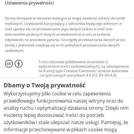
Ustawienia prywatności
Strony dostępne w domenie www.gov.pl mogą zawierać adresy skrzynek
mailowych. Użytkownik korzystający z odnośnika będącego adresem e-
mail zgadza się na przetwarzanie jego danych (adres e-mail oraz
dobrowolnie podanych danych w wiadomości) w celu przesłania
odpowiedzi na przesłane pytania. Szczegóły przetwarzania danych przez
każdą z jednostek znajdują się w ich politykach przetwarzania danych
osobowych.
Treści tekstowe publikowane w serwisie (z
wyłączeniem treści audiowizualnych), są udostępniane
na licencji typu Creative Commons: uznanie autorstwa
- na tych samych warunkach 4.0 (CC BY-SA 4.0).
Materiały audiowizualne, w tym zdjęcia, materiały
Dbamy o Twoją prywatność
audio i wideo, są udostępniane na licencji typu
Creative Commons: uznanie autorstwa użycie
Wykorzystujemy pliki cookie w celu zapewnienia
niekomercyjne - bez utworów zależnych 4.0 (CC BY-
NC-ND 4.0), o ile nie jest to stwierdzone inaczej.
prawidłowego funkcjonowania naszej witryny oraz do
analizy ruchu i optymalizacji działania strony. Dzięki nim
możemy lepiej dostosować treści do potrzeb
użytkowników i stale ulepszać nasze usługi. Pamiętaj, że
informacje przechowywane w plikach cookie mogą