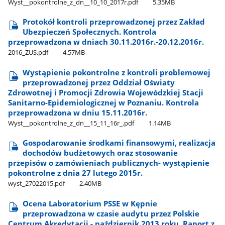
Wyst​_​_pokontrolne​_z​_dn​_​_10​_10​_2017r.pdf
5.35MB
Protokół kontroli przeprowadzonej przez Zakład
Ubezpieczeń Społecznych. Kontrola
przeprowadzona w dniach 30.11.2016r.-20.12.2016r.
2016​_ZUS.pdf
4.57MB
Wystąpienie pokontrolne z kontroli problemowej
przeprowadzonej przez Oddział Oświaty
Zdrowotnej i Promocji Zdrowia Wojewódzkiej Stacji
Sanitarno-Epidemiologicznej w Poznaniu. Kontrola
przeprowadzona w dniu 15.11.2016r.
Wyst​_​_pokontrolne​_z​_dn​_​_15​_11​_16r​_.pdf
1.14MB
Gospodarowanie środkami finansowymi, realizacja
dochodów budżetowych oraz stosowanie
przepisów o zamówieniach publicznych- wystąpienie
pokontrolne z dnia 27 lutego 2015r.
wyst​_27022015.pdf
2.40MB
Ocena Laboratorium PSSE w Kępnie
przeprowadzona w czasie audytu przez Polskie
Centrum Akredytacji - październik 2013 roku. Raport z