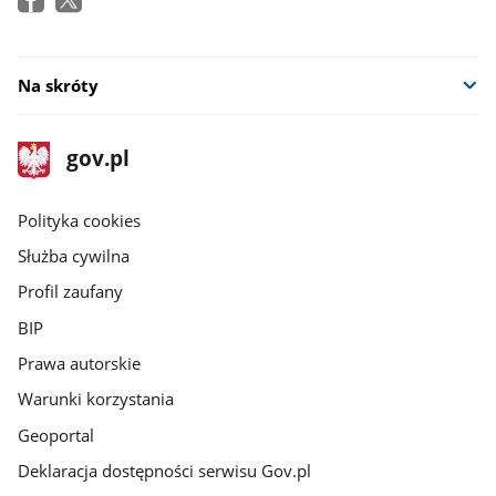
Na skróty
stopka
Strona
gov.pl
gov.pl
główna
gov.pl
Polityka cookies
Służba cywilna
Profil zaufany
BIP
Prawa autorskie
Warunki korzystania
Geoportal
Deklaracja dostępności serwisu Gov.pl