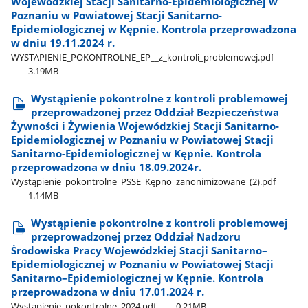
Wojewódzkiej Stacji Sanitarno-Epidemiologicznej w
Poznaniu w Powiatowej Stacji Sanitarno-
Epidemiologicznej w Kępnie. Kontrola przeprowadzona
w dniu 19.11.2024 r.
WYSTAPIENIE​_POKONTROLNE​_EP​_​_z​_kontroli​_problemowej.pdf
3.19MB
Wystąpienie pokontrolne z kontroli problemowej
przeprowadzonej przez Oddział Bezpieczeństwa
Żywności i Żywienia Wojewódzkiej Stacji Sanitarno-
Epidemiologicznej w Poznaniu w Powiatowej Stacji
Sanitarno-Epidemiologicznej w Kępnie. Kontrola
przeprowadzona w dniu 18.09.2024r.
Wystąpienie​_pokontrolne​_PSSE​_Kępno​_zanonimizowane​_(2).pdf
1.14MB
Wystąpienie pokontrolne z kontroli problemowej
przeprowadzonej przez Oddział Nadzoru
Środowiska Pracy Wojewódzkiej Stacji Sanitarno–
Epidemiologicznej w Poznaniu w Powiatowej Stacji
Sanitarno–Epidemiologicznej w Kępnie. Kontrola
przeprowadzona w dniu 17.01.2024 r.
Wystąpienie​_pokontrolne​_2024.pdf
0.21MB