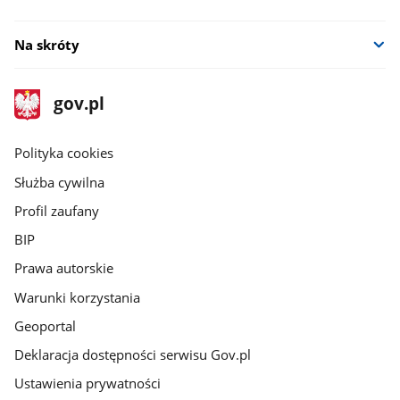
Na skróty
stopka
Strona
gov.pl
gov.pl
główna
gov.pl
Polityka cookies
Służba cywilna
Profil zaufany
BIP
Prawa autorskie
Warunki korzystania
Geoportal
Deklaracja dostępności serwisu Gov.pl
Ustawienia prywatności