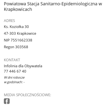
stopka
Powiatowa Stacja Sanitarno-Epidemiologiczna w
Krapkowicach
ADRES
Ks. Koziołka 30
47-303 Krapkowice
NIP 7551662338
Regon 303568
KONTAKT
Infolinia dla Obywatela
77 446 67 40
W dni robocze
w godzinach: -
MEDIA SPOŁECZNOŚCIOWE: