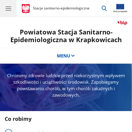
przejdź
gov.pl
Stacje sanitarno-epidemiologiczne
gov.pl
Stacje
do
sanitarno-
wyszukiwar
epidemiologiczne
Powiatowa Stacja Sanitarno-
Epidemiologiczna w Krapkowicach
MENU
Chronimy zdrowie ludzkie przed niekorzystnym wpływem
szkodliwości i uciążliwości środowisk. Zapobiegamy
powstawaniu chorób, w tym chorób zakaźnych i
zawodowych.
Co robimy