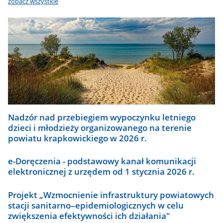
zobacz wszystkie
Nadzór nad przebiegiem wypoczynku letniego
dzieci i młodzieży organizowanego na terenie
powiatu krapkowickiego w 2026 r.
e-Doręczenia - podstawowy kanał komunikacji
elektronicznej z urzędem od 1 stycznia 2026 r.
Projekt „Wzmocnienie infrastruktury powiatowych
stacji sanitarno–epidemiologicznych w celu
zwiększenia efektywności ich działania"