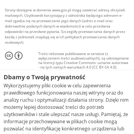
Strony dostępne w domenie www.gov.pl mogą zawierać adresy skrzynek
mailowych. Użytkownik korzystający z odnośnika będącego adresem e-
mail zgadza się na przetwarzanie jego danych (adres e-mail oraz
dobrowolnie podanych danych w wiadomości) w celu przesłania
odpowiedzi na przesłane pytania. Szczegóły przetwarzania danych przez
każdą z jednostek znajdują się w ich politykach przetwarzania danych
osobowych.
Treści tekstowe publikowane w serwisie (z
wyłączeniem treści audiowizualnych), są udostępniane
na licencji typu Creative Commons: uznanie autorstwa
- na tych samych warunkach 4.0 (CC BY-SA 4.0).
Materiały audiowizualne, w tym zdjęcia, materiały
Dbamy o Twoją prywatność
audio i wideo, są udostępniane na licencji typu
Creative Commons: uznanie autorstwa użycie
Wykorzystujemy pliki cookie w celu zapewnienia
niekomercyjne - bez utworów zależnych 4.0 (CC BY-
NC-ND 4.0), o ile nie jest to stwierdzone inaczej.
prawidłowego funkcjonowania naszej witryny oraz do
analizy ruchu i optymalizacji działania strony. Dzięki nim
możemy lepiej dostosować treści do potrzeb
użytkowników i stale ulepszać nasze usługi. Pamiętaj, że
informacje przechowywane w plikach cookie mogą
pozwalać na identyfikację konkretnego urządzenia lub