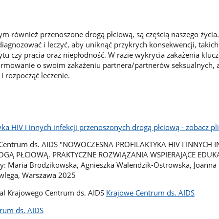
 tym również przenoszone drogą płciową, są częścią naszego życi
 zdiagnozować i leczyć, aby uniknąć przykrych konsekwencji, takich
bytu czy prącia oraz niepłodność. W razie wykrycia zakażenia klu
ormowanie o swoim zakażeniu partnera/partnerów seksualnych, 
i rozpocząć leczenie.
ka HIV i innych infekcji przenoszonych drogą płciową - zobacz pl
o Centrum ds. AIDS "NOWOCZESNA PROFILAKTYKA HIV I INNYCH I
GĄ PŁCIOWĄ. PRAKTYCZNE ROZWIĄZANIA WSPIERAJĄCE EDUKA
 Maria Brodzikowska, Agnieszka Walendzik-Ostrowska, Joanna 
awlęga, Warszawa 2025
rtal Krajowego Centrum ds. AIDS
Krajowe Centrum ds. AIDS
rum ds. AIDS