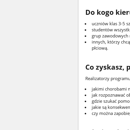
Do kogo kie
uczniów klas 3-5 
studentów wszystki
grup zawodowych 
innych, którzy ch
płciową.
Co zyskasz, 
Realizatorzy programu 
jakimi chorobami m
jak rozpoznawać o
gdzie szukać pomoc
jakie są konsekwenc
czy można zapobieg