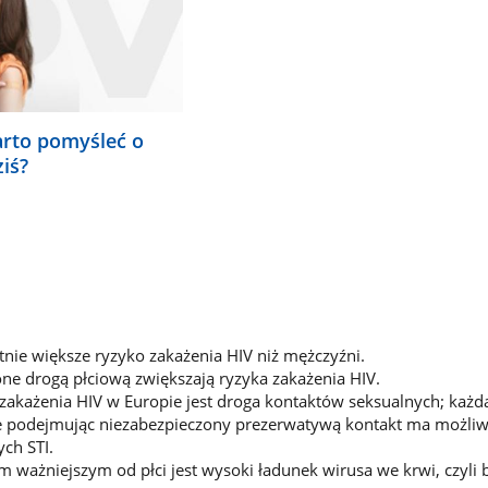
arto pomyśleć o
ziś?
tnie większe ryzyko zakażenia HIV niż mężczyźni.
e drogą płciową zwiększają ryzyka zakażenia HIV.
akażenia HIV w Europie jest droga kontaktów seksualnych; każd
e podejmując niezabezpieczony prezerwatywą kontakt ma możli
ych STI.
 ważniejszym od płci jest wysoki ładunek wirusa we krwi, czyli 