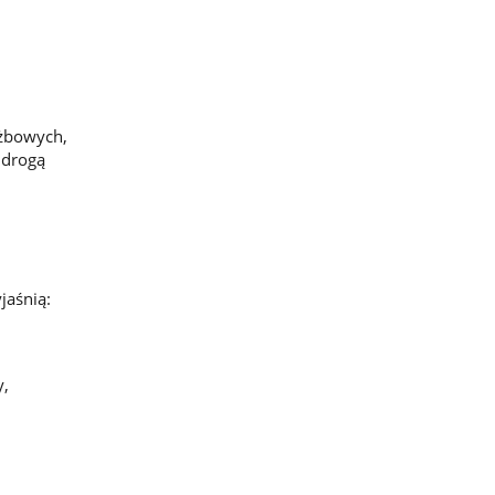
żbowych,
 drogą
jaśnią:
y,