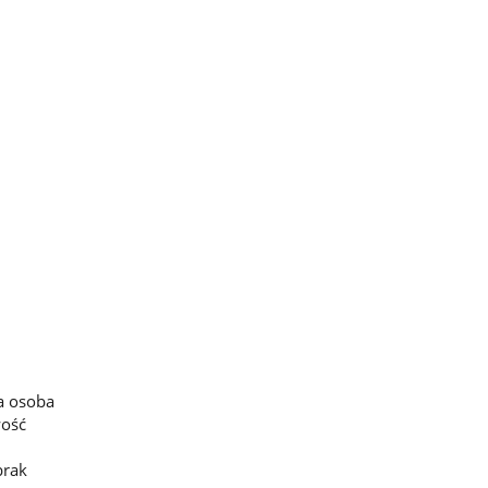
a osoba
wość
brak