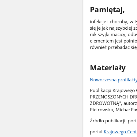
Pamiętaj,
infekcje i choroby, w
się je jak najszybciej
rak szyjki macicy, od
elementem jest poinf
również przebadać się 
Materiały
Nowoczesna profilakty
Publikacja Krajoweg
PRZENOSZONYCH DRO
ZDROWOTNĄ", autorzy:
Pietrowska, Michał P
Źródło publikacji: po
portal
Krajowego Cent