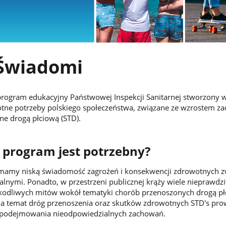
Świadomi
rogram edukacyjny Państwowej Inspekcji Sanitarnej stworzony 
tne potrzeby polskiego społeczeństwa, związane ze wzrostem z
e drogą płciową (STD).
 program jest potrzebny?
 mamy niską świadomość zagrożeń i konsekwencji zdrowotnych 
lnymi. Ponadto, w przestrzeni publicznej krąży wiele nieprawdz
zkodliwych mitów wokół tematyki chorób przenoszonych drogą pł
na temat dróg przenoszenia oraz skutków zdrowotnych STD's pro
i podejmowania nieodpowiedzialnych zachowań.