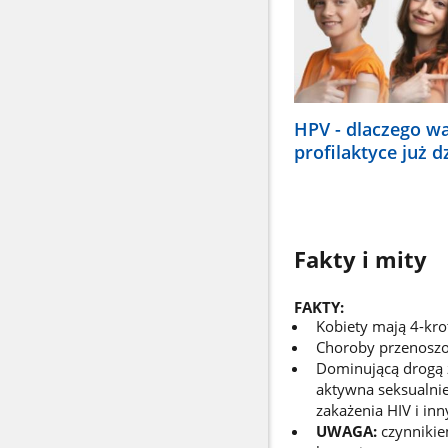
HPV - dlaczego w
profilaktyce już d
Fakty i mity
FAKTY:
Kobiety mają 4-kro
Choroby przenoszon
Dominującą drogą z
aktywna seksualni
zakażenia HIV i inn
UWAGA:
czynnikiem