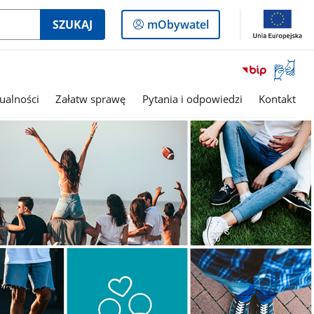
Logowanie
SZUKAJ
mObywatel
do
panelu
Otwórz
okno
z
ualności
Załatw sprawę
Pytania i odpowiedzi
Kontakt
tłumac
języka
migowe