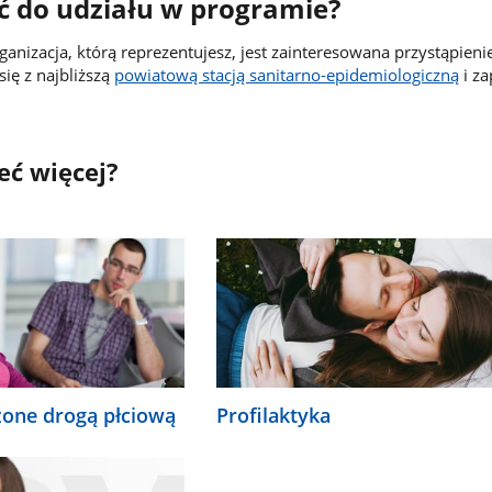
sić do udziału w programie?
organizacja, którą reprezentujesz, jest zainteresowana przystąpien
ię z najbliższą
powiatową stacją sanitarno-epidemiologiczną
i za
eć więcej?
one drogą płciową
Profilaktyka