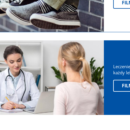
FI
Leczeni
każdy le
FI