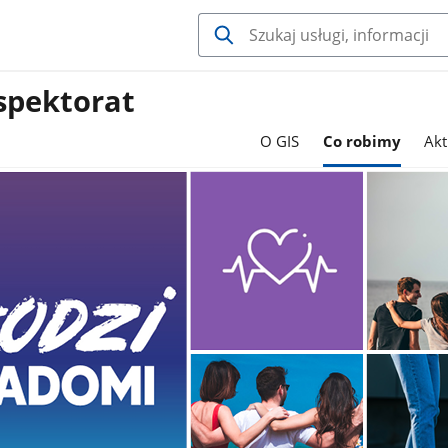
spektorat
O GIS
Co robimy
Akt