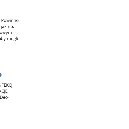
a. Powinno
 jak np.
czowym
aby mogli
ik
NFEKCJI
CJĘ
Dec-