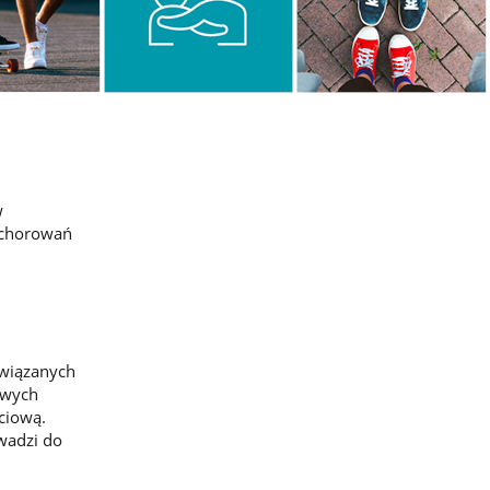
w
achorowań
związanych
iwych
ciową.
wadzi do