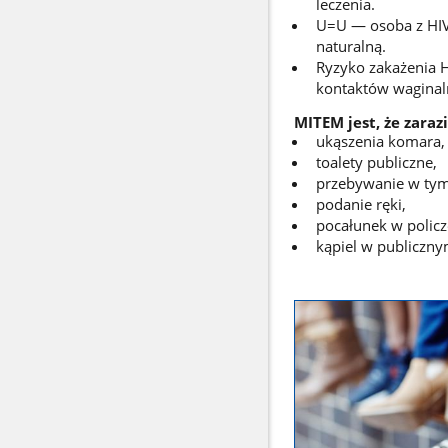
leczenia.
U=U — osoba z HIV 
naturalną.
Ryzyko zakażenia H
kontaktów waginaln
MITEM jest, że zarazi
ukąszenia komara,
toalety publiczne,
przebywanie w tym
podanie ręki,
pocałunek w policz
kąpiel w publiczny