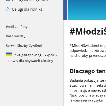
Usługi dla rolnika
Profil zaufany
#Młodzi
Baza wiedzy
#MłodziŚwiadomi to p
Serwis Służby Cywilnej
odpowiedzi na zdrowo
Сайт для громадян України
na choroby przenoszon
–
Serwis dla obywateli Ukrainy
Dlaczego ten
Badania pokazują, że
z zachowaniami seksua
informacji, a nawet s
Niski poziom wiedzy 
lekceważenia ryzyka 