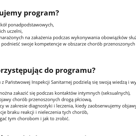
rujemy program?
szkół ponadpodstawowych,
ch uczelni,
narażonych na zakażenia podczas wykonywania obowiązków słu
cą podnieść swoje kompetencje w obszarze chorób przenoszonych
przystępując do programu?
z Państwowej Inspekcji Sanitarnej podzielą się swoją wiedzą i wy
ożna zakazić się podczas kontaktów intymnych (seksualnych),
bjawy chorób przenoszonych drogą płciową,
y w zakresie diagnostyki i leczenia, kiedy zaobserwujemy objaw
je braku reakcji i nieleczenia tych chorób,
ać tym chorobom i jak to zrobić.