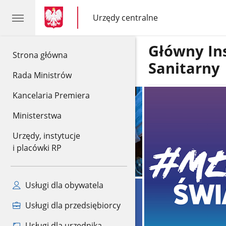
gov.pl
gov.pl
Urzędy centralne
gov.pl
Urzędy
centralne
Główny In
gov.pl
Strona główna
Sanitarny
Rada Ministrów
Kancelaria Premiera
Ministerstwa
Urzędy, instytucje
i placówki RP
Usługi dla obywatela
Usługi dla przedsiębiorcy
Usługi dla urzędnika