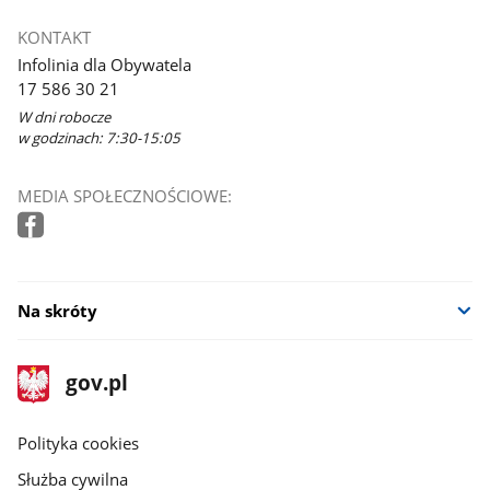
KONTAKT
Infolinia dla Obywatela
17 586 30 21
W dni robocze
w godzinach: 7:30-15:05
MEDIA SPOŁECZNOŚCIOWE:
Na skróty
stopka
Strona
gov.pl
gov.pl
główna
gov.pl
Polityka cookies
Służba cywilna