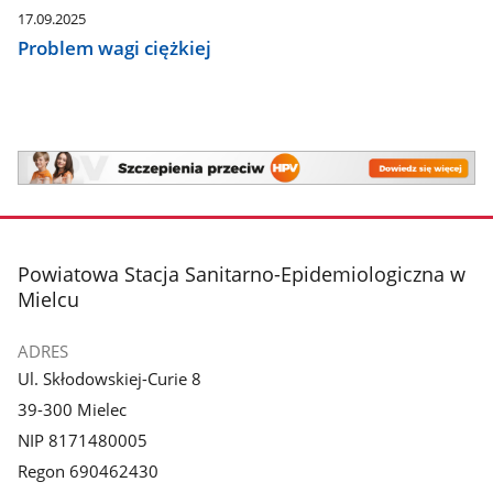
17.09.2025
Problem wagi ciężkiej
Szczepienia
przeciw
HPV
Szczepienia
przeciw
stopka
Powiatowa Stacja Sanitarno-Epidemiologiczna w
HPV
Mielcu
ADRES
Ul. Skłodowskiej-Curie 8
39-300 Mielec
NIP 8171480005
Regon 690462430