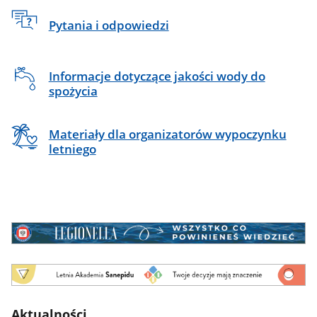
Pytania i odpowiedzi
Informacje dotyczące jakości wody do
spożycia
Materiały dla organizatorów wypoczynku
letniego
Baner
Legionelloza
LAS
-
Letnia
Aktualności