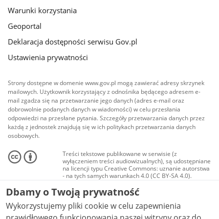
Warunki korzystania
Geoportal
Deklaracja dostępności serwisu Gov.pl
Ustawienia prywatności
Strony dostępne w domenie www.gov.pl mogą zawierać adresy skrzynek
mailowych. Użytkownik korzystający z odnośnika będącego adresem e-
mail zgadza się na przetwarzanie jego danych (adres e-mail oraz
dobrowolnie podanych danych w wiadomości) w celu przesłania
odpowiedzi na przesłane pytania. Szczegóły przetwarzania danych przez
każdą z jednostek znajdują się w ich politykach przetwarzania danych
osobowych.
Treści tekstowe publikowane w serwisie (z
wyłączeniem treści audiowizualnych), są udostępniane
na licencji typu Creative Commons: uznanie autorstwa
- na tych samych warunkach 4.0 (CC BY-SA 4.0).
Materiały audiowizualne, w tym zdjęcia, materiały
Dbamy o Twoją prywatność
audio i wideo, są udostępniane na licencji typu
Creative Commons: uznanie autorstwa użycie
Wykorzystujemy pliki cookie w celu zapewnienia
niekomercyjne - bez utworów zależnych 4.0 (CC BY-
NC-ND 4.0), o ile nie jest to stwierdzone inaczej.
prawidłowego funkcjonowania naszej witryny oraz do