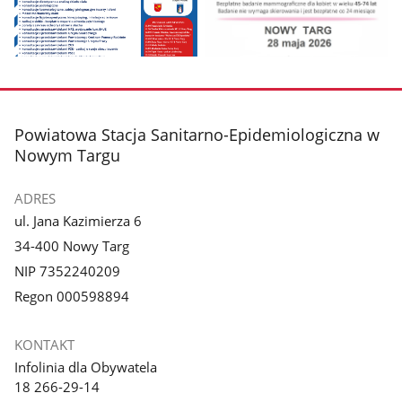
Pokaż
Pokaż
zdjęcie
zdjęcie
1
2
z
z
stopka
Powiatowa Stacja Sanitarno-Epidemiologiczna w
galerii.
galerii.
Nowym Targu
ADRES
ul. Jana Kazimierza 6
34-400 Nowy Targ
NIP 7352240209
Regon 000598894
KONTAKT
Infolinia dla Obywatela
18 266-29-14