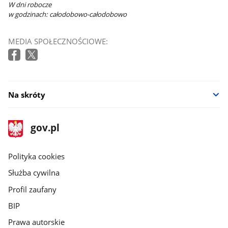
W dni robocze
w godzinach: całodobowo-całodobowo
MEDIA SPOŁECZNOŚCIOWE:
Na skróty
stopka
Strona
gov.pl
gov.pl
główna
gov.pl
Polityka cookies
Służba cywilna
Profil zaufany
BIP
Prawa autorskie