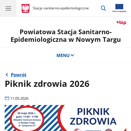
przejdź
gov.pl
Stacje sanitarno-epidemiologiczne
gov.pl
Stacje
do
sanitarno-
wyszukiwar
epidemiologiczne
Powiatowa Stacja Sanitarno-
Epidemiologiczna w Nowym Targu
MENU
Powrót
Piknik zdrowia 2026
11.05.2026