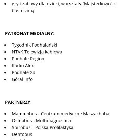
gry i zabawy dla dzieci, warsztaty “Majsterkowo” z
Castoramą
PATRONAT MEDIALNY
:
Tygodnik Podhalański
NTVK Telewizja kablowa
Podhale Region
Radio Alex
Podhale 24
Góral Info
PARTNERZY
:
Mammobus - Centrum medyczne Maszachaba
Osteobus - Multidiagnostica
Spirobus – Polska Profilaktyka
Dentobus