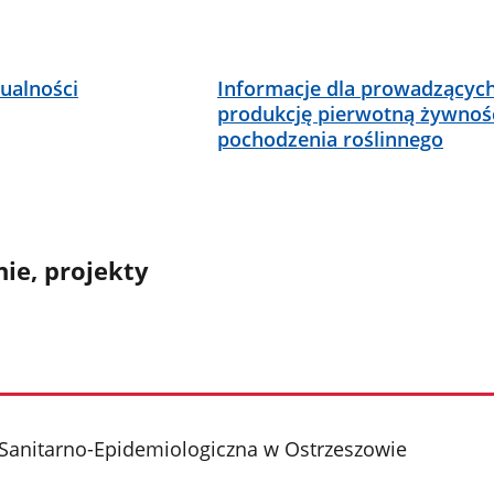
ualności
Informacje dla prowadzącyc
produkcję pierwotną żywnoś
pochodzenia roślinnego
ie, projekty
Sanitarno-Epidemiologiczna w Ostrzeszowie