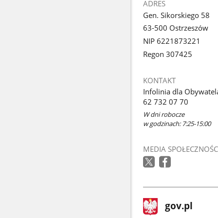
ADRES
Gen. Sikorskiego 58
63-500 Ostrzeszów
NIP 6221873221
Regon 307425
KONTAKT
Infolinia dla Obywatel
62 732 07 70
W dni robocze
w godzinach: 7:25-15:00
MEDIA SPOŁECZNOŚC
stopka
Strona
gov.pl
gov.pl
główna