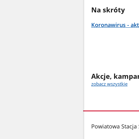
Na skróty
Koronawirus - akt
Akcje, kampan
zobacz wszystkie
stopka
Powiatowa Stacja 