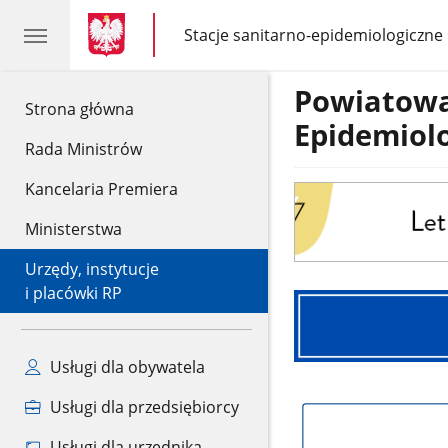
gov.pl
gov.pl
Stacje sanitarno-epidemiologiczne
gov.pl
Stacje
sanitarno-
epidemiologiczne
Powiatowa
gov.pl
Strona główna
Epidemiol
Rada Ministrów
Kancelaria Premiera
Baner
Ministerstwa
Urzędy, instytucje
i placówki RP
Interwencja
Usługi dla obywatela
Baner
Usługi dla przedsiębiorcy
logo
Usługi dla urzędnika