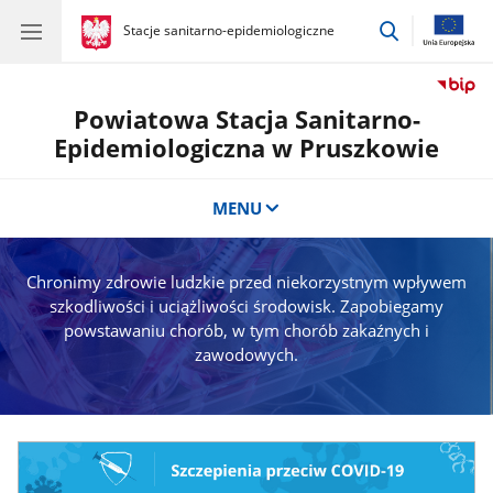
przejdź
gov.pl
Stacje sanitarno-epidemiologiczne
gov.pl
Stacje
do
sanitarno-
wyszukiwar
epidemiologiczne
Powiatowa Stacja Sanitarno-
Epidemiologiczna w Pruszkowie
MENU
Chronimy zdrowie ludzkie przed niekorzystnym wpływem
szkodliwości i uciążliwości środowisk. Zapobiegamy
powstawaniu chorób, w tym chorób zakaźnych i
zawodowych.