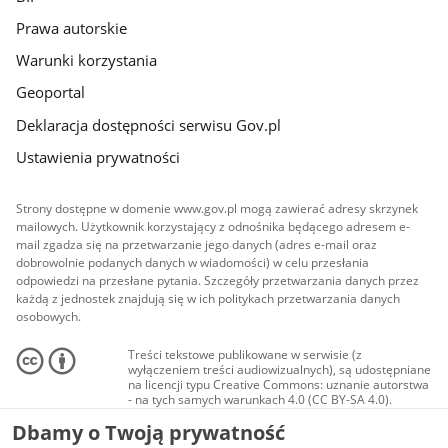
Prawa autorskie
Warunki korzystania
Geoportal
Deklaracja dostępności serwisu Gov.pl
Ustawienia prywatności
Strony dostępne w domenie www.gov.pl mogą zawierać adresy skrzynek
mailowych. Użytkownik korzystający z odnośnika będącego adresem e-
mail zgadza się na przetwarzanie jego danych (adres e-mail oraz
dobrowolnie podanych danych w wiadomości) w celu przesłania
odpowiedzi na przesłane pytania. Szczegóły przetwarzania danych przez
każdą z jednostek znajdują się w ich politykach przetwarzania danych
osobowych.
Treści tekstowe publikowane w serwisie (z
wyłączeniem treści audiowizualnych), są udostępniane
na licencji typu Creative Commons: uznanie autorstwa
- na tych samych warunkach 4.0 (CC BY-SA 4.0).
Materiały audiowizualne, w tym zdjęcia, materiały
Dbamy o Twoją prywatność
audio i wideo, są udostępniane na licencji typu
Creative Commons: uznanie autorstwa użycie