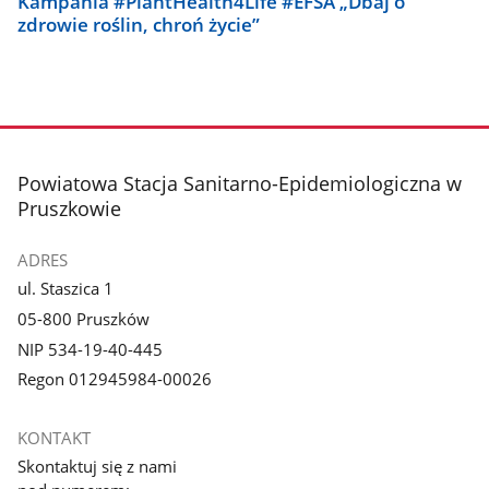
Kampania #PlantHealth4Life #EFSA „Dbaj o
zdrowie roślin, chroń życie”
stopka
Powiatowa Stacja Sanitarno-Epidemiologiczna w
Pruszkowie
ADRES
ul. Staszica 1
05-800 Pruszków
NIP 534-19-40-445
Regon 012945984-00026
KONTAKT
Skontaktuj się z nami