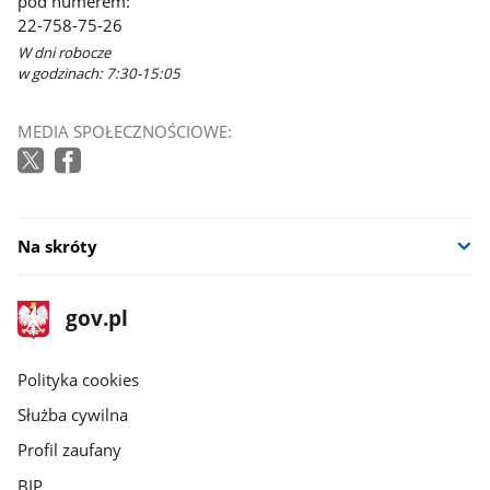
pod numerem:
22-758-75-26
W dni robocze
w godzinach: 7:30-15:05
MEDIA SPOŁECZNOŚCIOWE:
Na skróty
stopka
Strona
gov.pl
gov.pl
główna
gov.pl
Polityka cookies
Służba cywilna
Profil zaufany
BIP