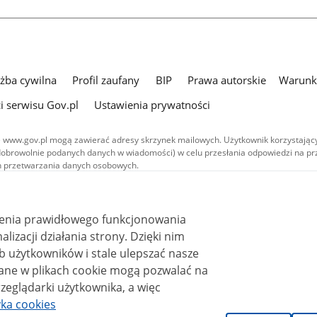
użba cywilna
Profil zaufany
BIP
Prawa autorskie
Warunki
i serwisu Gov.pl
Ustawienia prywatności
 www.gov.pl mogą zawierać adresy skrzynek mailowych. Użytkownik korzystający
dobrowolnie podanych danych w wiadomości) w celu przesłania odpowiedzi na prz
ach przetwarzania danych osobowych.
we publikowane w serwisie (z wyłączeniem treści audiowizualnych), są
 na licencji typu Creative Commons: uznanie autorstwa - na tych samych
 (CC BY-SA 4.0). Materiały audiowizualne, w tym zdjęcia, materiały audio i wideo
ienia prawidłowego funkcjonowania
ane na licencji typu Creative Commons: uznanie autorstwa użycie niekomercyjne 
ależnych 4.0 (CC BY-NC-ND 4.0), o ile nie jest to stwierdzone inaczej.
i działania strony. Dzięki nim
 użytkowników i stale ulepszać nasze
zeglądarki użytkownika, a więc
yka cookies