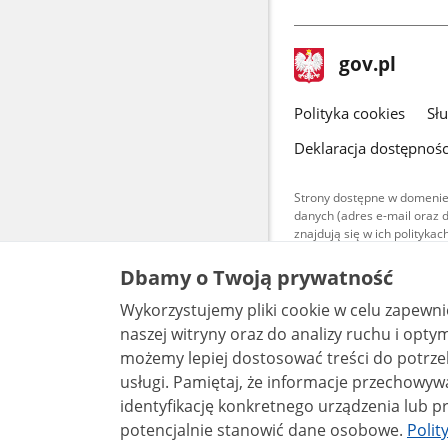
stopka
Strona
gov.pl
gov.pl
główna
gov.pl
Polityka cookies
Sł
Deklaracja dostępnośc
Strony dostępne w domenie
danych (adres e-mail oraz 
znajdują się w ich polityk
Treści teksto
Dbamy o Twoją prywatność
udostępniane
warunkach 4.0
Wykorzystujemy pliki cookie w celu zapewn
są udostępni
bez utworów z
naszej witryny oraz do analizy ruchu i optymalizacj
możemy lepiej dostosować treści do potrzeb
usługi. Pamiętaj, że informacje przechowywane w plikach cookie mogą pozwalać na
identyfikację konkretnego urządzenia lub pr
potencjalnie stanowić dane osobowe.
Polit