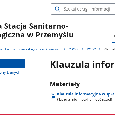
 Stacja Sanitarno-
ogiczna w Przemyślu
O
Sanitarno-Epidemiologiczna w Przemyślu
O PSSE
RODO
Klauzul
Klauzula info
rony Danych
Materiały
Klauzula informacyjna w spr
Klauzula​_informacyjna​_-​_ogólna.pdf