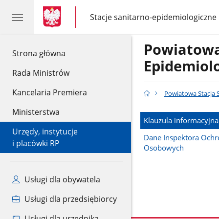
gov.pl
gov.pl
Stacje sanitarno-epidemiologiczne
gov.pl
Stacje
sanitarno-
epidemiologiczne
Powiatowa
gov.pl
Strona główna
Epidemiol
Rada Ministrów
Kancelaria Premiera
Powiatowa Stacja 
Ministerstwa
Klauzula informacyjna
Urzędy, instytucje
Dane Inspektora Och
i placówki RP
Osobowych
Usługi dla obywatela
Usługi dla przedsiębiorcy
Usługi dla urzędnika