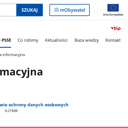
Logowanie
SZUKAJ
mObywatel
do
panelu
 PSSE
Co robimy
Aktualności
Baza wiedzy
Kontakt
a informacyjna
rmacyjna
awie ochrony danych osobowych
0.21MB