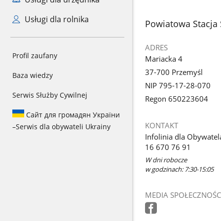
Usługi dla rolnika
stopka
Powiatowa Stacja 
ADRES
Profil zaufany
Mariacka 4
37-700 Przemyśl
Baza wiedzy
NIP 795-17-28-070
Serwis Służby Cywilnej
Regon 650223604
Сайт для громадян України
KONTAKT
–
Serwis dla obywateli Ukrainy
Infolinia dla Obywatel
16 670 76 91
W dni robocze
w godzinach: 7:30-15:05
MEDIA SPOŁECZNOŚC