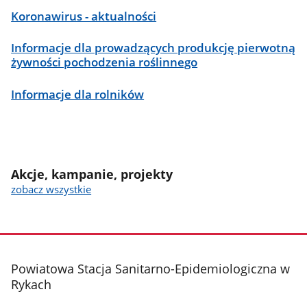
Koronawirus - aktualności
Informacje dla prowadzących produkcję pierwotną
żywności pochodzenia roślinnego
Informacje dla rolników
Akcje, kampanie, projekty
zobacz wszystkie
stopka
Powiatowa Stacja Sanitarno-Epidemiologiczna w
Rykach