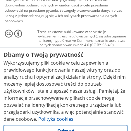
dobrowolnie podanych danych w wiadomości) w celu przesłania
odpowiedzi na przesłane pytania. Szczegóły przetwarzania danych przez
każdą z jednostek znajdują się w ich politykach przetwarzania danych
osobowych.
Treści tekstowe publikowane w serwisie (z
wyłączeniem treści audiowizualnych), są udostępniane
na licencji typu Creative Commons: uznanie autorstwa
- na tych samych warunkach 4.0 (CC BY-SA 4.0).
Materiały audiowizualne, w tym zdjęcia, materiały
Dbamy o Twoją prywatność
audio i wideo, są udostępniane na licencji typu
Creative Commons: uznanie autorstwa użycie
Wykorzystujemy pliki cookie w celu zapewnienia
niekomercyjne - bez utworów zależnych 4.0 (CC BY-
NC-ND 4.0), o ile nie jest to stwierdzone inaczej.
prawidłowego funkcjonowania naszej witryny oraz do
analizy ruchu i optymalizacji działania strony. Dzięki nim
możemy lepiej dostosować treści do potrzeb
użytkowników i stale ulepszać nasze usługi. Pamiętaj, że
informacje przechowywane w plikach cookie mogą
pozwalać na identyfikację konkretnego urządzenia lub
przeglądarki użytkownika, a więc potencjalnie stanowić
dane osobowe.
Polityka cookies