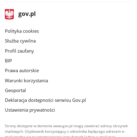
stopka
Strona
gov.pl
gov.pl
główna
gov.pl
Polityka cookies
Służba cywilna
Profil zaufany
BIP
Prawa autorskie
Warunki korzystania
Geoportal
Deklaracja dostępności serwisu Gov.pl
Ustawienia prywatności
Strony dostępne w domenie www.gov.pl mogą zawierać adresy skrzynek
mailowych. Użytkownik korzystający z odnośnika będącego adresem e-
mail zgadza się na przetwarzanie jego danych (adres e-mail oraz