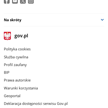
Na skróty
stopka
Strona
gov.pl
gov.pl
główna
gov.pl
Polityka cookies
Służba cywilna
Profil zaufany
BIP
Prawa autorskie
Warunki korzystania
Geoportal
Deklaracja dostępności serwisu Gov.pl