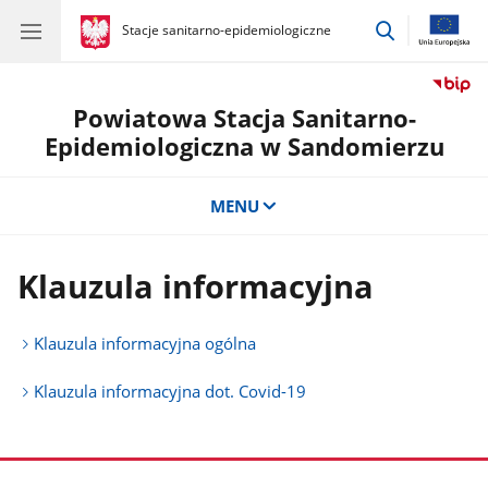
przejdź
gov.pl
Stacje sanitarno-epidemiologiczne
gov.pl
Stacje
do
sanitarno-
wyszukiwar
epidemiologiczne
Powiatowa Stacja Sanitarno-
Epidemiologiczna w Sandomierzu
MENU
Klauzula informacyjna
Klauzula informacyjna ogólna
Klauzula informacyjna dot. Covid-19