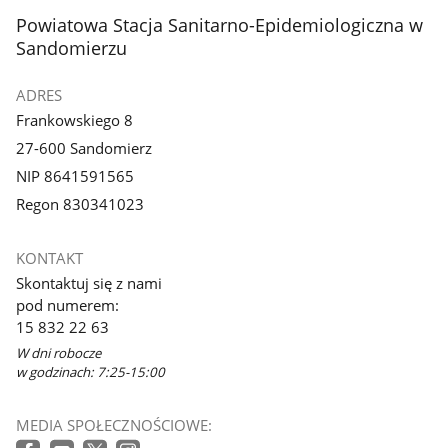
stopka
Powiatowa Stacja Sanitarno-Epidemiologiczna w
Sandomierzu
ADRES
Frankowskiego 8
27-600 Sandomierz
NIP 8641591565
Regon 830341023
KONTAKT
Skontaktuj się z nami
pod numerem:
15 832 22 63
W dni robocze
w godzinach: 7:25-15:00
MEDIA SPOŁECZNOŚCIOWE: