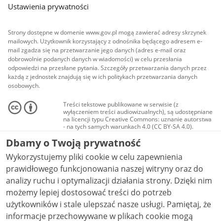
Ustawienia prywatności
Strony dostępne w domenie www.gov.pl mogą zawierać adresy skrzynek
mailowych. Użytkownik korzystający z odnośnika będącego adresem e-
mail zgadza się na przetwarzanie jego danych (adres e-mail oraz
dobrowolnie podanych danych w wiadomości) w celu przesłania
odpowiedzi na przesłane pytania. Szczegóły przetwarzania danych przez
każdą z jednostek znajdują się w ich politykach przetwarzania danych
osobowych.
Treści tekstowe publikowane w serwisie (z
wyłączeniem treści audiowizualnych), są udostępniane
na licencji typu Creative Commons: uznanie autorstwa
- na tych samych warunkach 4.0 (CC BY-SA 4.0).
Materiały audiowizualne, w tym zdjęcia, materiały
Dbamy o Twoją prywatność
audio i wideo, są udostępniane na licencji typu
Creative Commons: uznanie autorstwa użycie
Wykorzystujemy pliki cookie w celu zapewnienia
niekomercyjne - bez utworów zależnych 4.0 (CC BY-
NC-ND 4.0), o ile nie jest to stwierdzone inaczej.
prawidłowego funkcjonowania naszej witryny oraz do
analizy ruchu i optymalizacji działania strony. Dzięki nim
możemy lepiej dostosować treści do potrzeb
użytkowników i stale ulepszać nasze usługi. Pamiętaj, że
informacje przechowywane w plikach cookie mogą