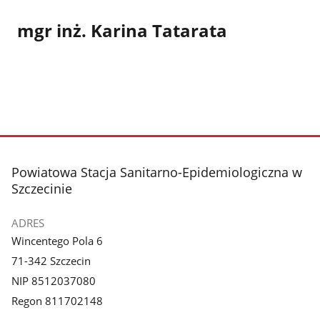
mgr inż. Karina Tatarata
stopka
Powiatowa Stacja Sanitarno-Epidemiologiczna w
Szczecinie
ADRES
Wincentego Pola 6
71-342 Szczecin
NIP 8512037080
Regon 811702148