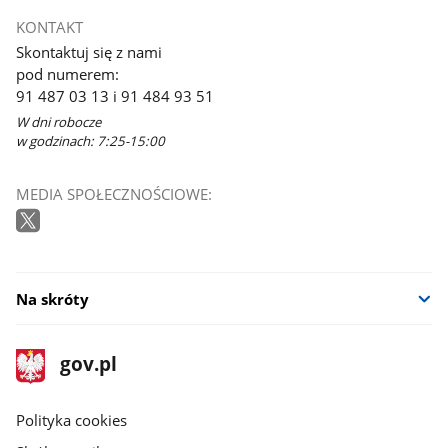
KONTAKT
Skontaktuj się z nami
pod numerem:
91 487 03 13 i 91 484 93 51
W dni robocze
w godzinach: 7:25-15:00
MEDIA SPOŁECZNOŚCIOWE:
Na skróty
stopka
Strona
gov.pl
gov.pl
główna
gov.pl
Polityka cookies