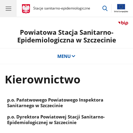
przejdź
gov.pl
Stacje sanitarno-epidemiologiczne
gov.pl
Stacje
do
sanitarno-
wyszukiwar
epidemiologiczne
Powiatowa Stacja Sanitarno-
Epidemiologiczna w Szczecinie
MENU
Kierownictwo
p.o. Państwowego Powiatowego Inspektora
Sanitarnego w Szczecinie
p.o. Dyrektora Powiatowej Stacji Sanitarno-
Epidemiologicznej w Szczecinie