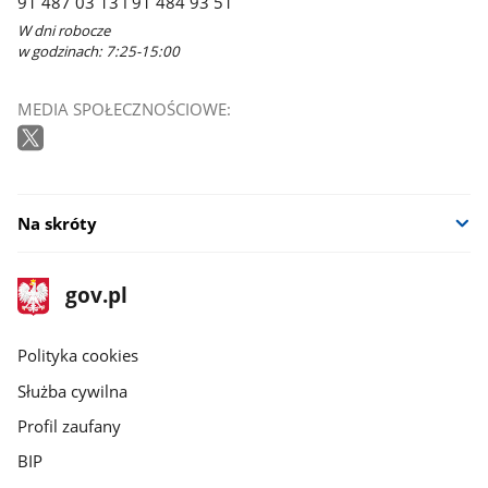
91 487 03 13 i 91 484 93 51
W dni robocze
w godzinach: 7:25-15:00
MEDIA SPOŁECZNOŚCIOWE:
Na skróty
stopka
Strona
gov.pl
gov.pl
główna
gov.pl
Polityka cookies
Służba cywilna
Profil zaufany
BIP