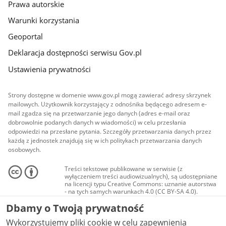
Prawa autorskie
Warunki korzystania
Geoportal
Deklaracja dostępności serwisu Gov.pl
Ustawienia prywatności
Strony dostępne w domenie www.gov.pl mogą zawierać adresy skrzynek
mailowych. Użytkownik korzystający z odnośnika będącego adresem e-
mail zgadza się na przetwarzanie jego danych (adres e-mail oraz
dobrowolnie podanych danych w wiadomości) w celu przesłania
odpowiedzi na przesłane pytania. Szczegóły przetwarzania danych przez
każdą z jednostek znajdują się w ich politykach przetwarzania danych
osobowych.
Treści tekstowe publikowane w serwisie (z
wyłączeniem treści audiowizualnych), są udostępniane
na licencji typu Creative Commons: uznanie autorstwa
- na tych samych warunkach 4.0 (CC BY-SA 4.0).
Materiały audiowizualne, w tym zdjęcia, materiały
Dbamy o Twoją prywatność
audio i wideo, są udostępniane na licencji typu
Creative Commons: uznanie autorstwa użycie
Wykorzystujemy pliki cookie w celu zapewnienia
niekomercyjne - bez utworów zależnych 4.0 (CC BY-