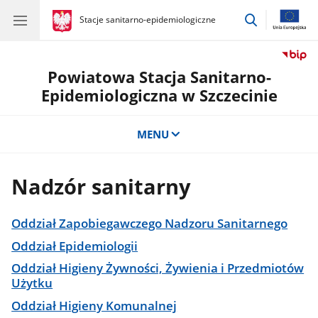
przejdź
gov.pl
Stacje sanitarno-epidemiologiczne
gov.pl
Stacje
do
sanitarno-
wyszukiwar
epidemiologiczne
Powiatowa Stacja Sanitarno-
Epidemiologiczna w Szczecinie
MENU
Nadzór sanitarny
Oddział Zapobiegawczego Nadzoru Sanitarnego
Oddział Epidemiologii
Oddział Higieny Żywności, Żywienia i Przedmiotów
Użytku
Oddział Higieny Komunalnej