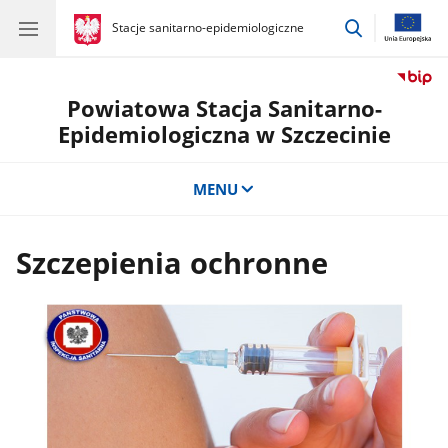
przejdź
gov.pl
Stacje sanitarno-epidemiologiczne
gov.pl
Stacje
do
sanitarno-
wyszukiwar
epidemiologiczne
Powiatowa Stacja Sanitarno-
Epidemiologiczna w Szczecinie
MENU
Szczepienia ochronne