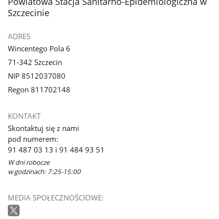
stopka
Powiatowa Stacja Sanitarno-Epidemiologiczna w
Szczecinie
ADRES
Wincentego Pola 6
71-342 Szczecin
NIP 8512037080
Regon 811702148
KONTAKT
Skontaktuj się z nami
pod numerem:
91 487 03 13 i 91 484 93 51
W dni robocze
w godzinach: 7:25-15:00
MEDIA SPOŁECZNOŚCIOWE: