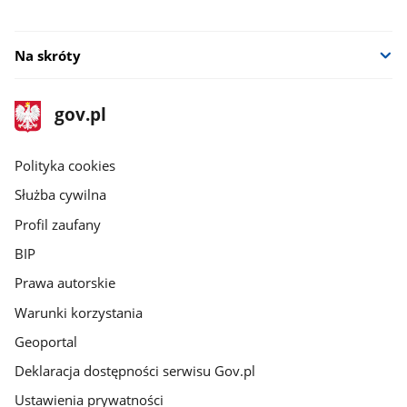
Na skróty
stopka
Strona
gov.pl
gov.pl
główna
gov.pl
Polityka cookies
Służba cywilna
Profil zaufany
BIP
Prawa autorskie
Warunki korzystania
Geoportal
Deklaracja dostępności serwisu Gov.pl
Ustawienia prywatności