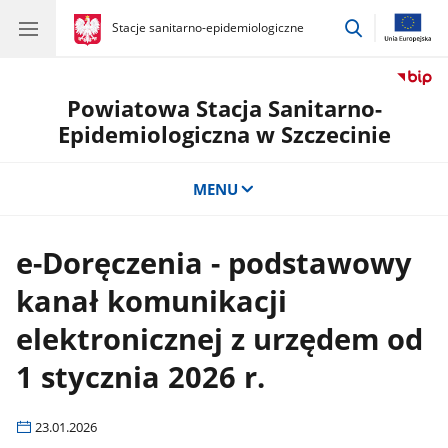
przejdź
gov.pl
Stacje sanitarno-epidemiologiczne
gov.pl
Stacje
do
sanitarno-
wyszukiwar
epidemiologiczne
Powiatowa Stacja Sanitarno-
Epidemiologiczna w Szczecinie
MENU
e-Doręczenia - podstawowy
kanał komunikacji
elektronicznej z urzędem od
1 stycznia 2026 r.
23.01.2026