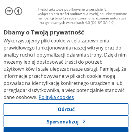
Treści tekstowe publikowane w serwisie (z
wyłączeniem treści audiowizualnych), są udostępniane
na licencji typu Creative Commons: uznanie autorstwa
- na tych samych warunkach 4.0 (CC BY-SA 4.0).
Materiały audiowizualne, w tym zdjęcia, materiały
Dbamy o Twoją prywatność
audio i wideo, są udostępniane na licencji typu
Creative Commons: uznanie autorstwa użycie
Wykorzystujemy pliki cookie w celu zapewnienia
niekomercyjne - bez utworów zależnych 4.0 (CC BY-
NC-ND 4.0), o ile nie jest to stwierdzone inaczej.
prawidłowego funkcjonowania naszej witryny oraz do
analizy ruchu i optymalizacji działania strony. Dzięki nim
możemy lepiej dostosować treści do potrzeb
użytkowników i stale ulepszać nasze usługi. Pamiętaj, że
informacje przechowywane w plikach cookie mogą
pozwalać na identyfikację konkretnego urządzenia lub
przeglądarki użytkownika, a więc potencjalnie stanowić
dane osobowe.
Polityka cookies
Odrzuć
Spersonalizuj