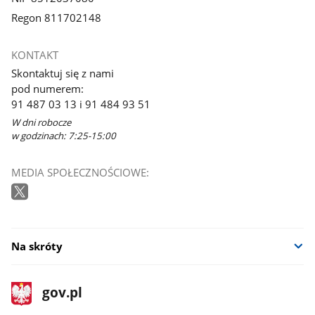
Regon 811702148
KONTAKT
Skontaktuj się z nami
pod numerem:
91 487 03 13 i 91 484 93 51
W dni robocze
w godzinach: 7:25-15:00
MEDIA SPOŁECZNOŚCIOWE:
Na skróty
stopka
Strona
gov.pl
gov.pl
główna