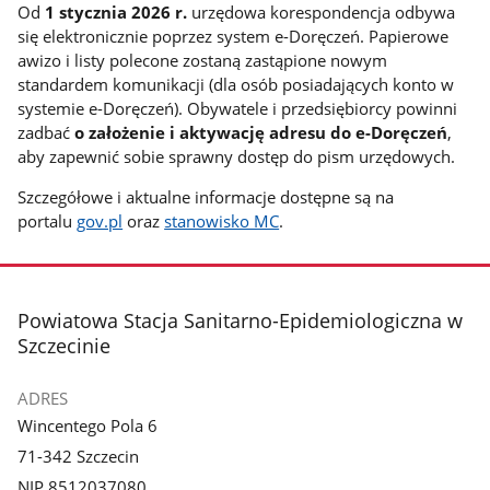
Od
1 stycznia 2026 r.
urzędowa korespondencja odbywa
się elektronicznie poprzez system e-Doręczeń. Papierowe
awizo i listy polecone zostaną zastąpione nowym
standardem komunikacji (dla osób posiadających konto w
systemie e-Doręczeń). Obywatele i przedsiębiorcy powinni
zadbać
o założenie i aktywację adresu do e-Doręczeń
,
aby zapewnić sobie sprawny dostęp do pism urzędowych.
Szczegółowe i aktualne informacje dostępne są na
portalu
gov.pl
oraz
stanowisko MC
.
stopka
Powiatowa Stacja Sanitarno-Epidemiologiczna w
Szczecinie
ADRES
Wincentego Pola 6
71-342 Szczecin
NIP 8512037080