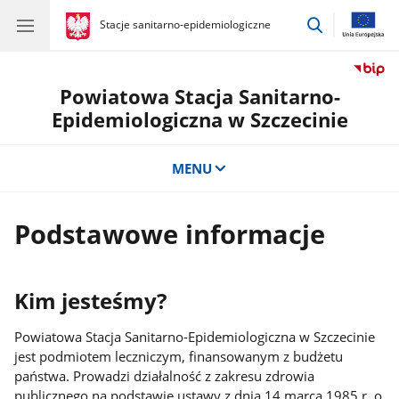
przejdź
gov.pl
Stacje sanitarno-epidemiologiczne
gov.pl
Stacje
do
sanitarno-
wyszukiwar
epidemiologiczne
Powiatowa Stacja Sanitarno-
Epidemiologiczna w Szczecinie
MENU
Podstawowe informacje
Kim jesteśmy?
Powiatowa Stacja Sanitarno-Epidemiologiczna w Szczecinie
jest podmiotem leczniczym, finansowanym z budżetu
państwa. Prowadzi działalność z zakresu zdrowia
publicznego na podstawie ustawy z dnia 14 marca 1985 r. o