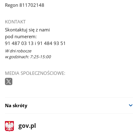
Regon 811702148
KONTAKT
Skontaktuj się z nami
pod numerem:
91 487 03 13 i 91 484 93 51
W dni robocze
w godzinach: 7:25-15:00
MEDIA SPOŁECZNOŚCIOWE:
Na skróty
stopka
Strona
gov.pl
gov.pl
główna