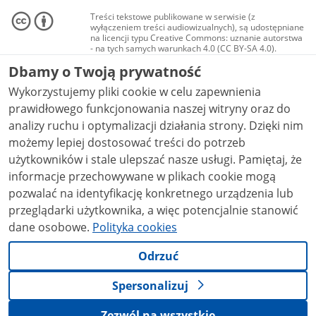
Treści tekstowe publikowane w serwisie (z
wyłączeniem treści audiowizualnych), są udostępniane
na licencji typu Creative Commons: uznanie autorstwa
- na tych samych warunkach 4.0 (CC BY-SA 4.0).
Materiały audiowizualne, w tym zdjęcia, materiały
Dbamy o Twoją prywatność
audio i wideo, są udostępniane na licencji typu
Creative Commons: uznanie autorstwa użycie
Wykorzystujemy pliki cookie w celu zapewnienia
niekomercyjne - bez utworów zależnych 4.0 (CC BY-
NC-ND 4.0), o ile nie jest to stwierdzone inaczej.
prawidłowego funkcjonowania naszej witryny oraz do
analizy ruchu i optymalizacji działania strony. Dzięki nim
możemy lepiej dostosować treści do potrzeb
użytkowników i stale ulepszać nasze usługi. Pamiętaj, że
informacje przechowywane w plikach cookie mogą
pozwalać na identyfikację konkretnego urządzenia lub
przeglądarki użytkownika, a więc potencjalnie stanowić
dane osobowe.
Polityka cookies
Odrzuć
Spersonalizuj
Zezwól na wszystkie