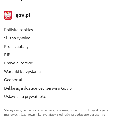
stopka
Strona
gov.pl
gov.pl
główna
gov.pl
Polityka cookies
Służba cywilna
Profil zaufany
BIP
Prawa autorskie
Warunki korzystania
Geoportal
Deklaracja dostępności serwisu Gov.pl
Ustawienia prywatności
Strony dostępne w domenie www.gov.pl mogą zawierać adresy skrzynek
mailowych. Użytkownik korzystający z odnośnika będącego adresem e-