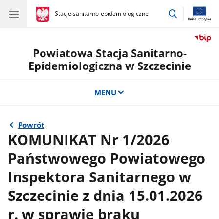
przejdź
gov.pl
Stacje sanitarno-epidemiologiczne
gov.pl
Stacje
do
sanitarno-
wyszukiwar
epidemiologiczne
Powiatowa Stacja Sanitarno-
Epidemiologiczna w Szczecinie
MENU
Powrót
KOMUNIKAT Nr 1/2026
Państwowego Powiatowego
Inspektora Sanitarnego w
Szczecinie z dnia 15.01.2026
r. w sprawie braku