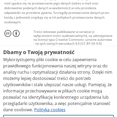
mail zgadza się na przetwarzanie jego danych (adres e-mail oraz
dobrowolnie podanych danych w wiadomości) w celu przesłania
odpowiedzi na przesłane pytania. Szczegóły przetwarzania danych przez
każdą z jednostek znajdują się w ich politykach przetwarzania danych
osobowych.
Treści tekstowe publikowane w serwisie (z
wyłączeniem treści audiowizualnych), są udostępniane
na licencji typu Creative Commons: uznanie autorstwa
- na tych samych warunkach 4.0 (CC BY-SA 4.0).
Materiały audiowizualne, w tym zdjęcia, materiały
Dbamy o Twoją prywatność
audio i wideo, są udostępniane na licencji typu
Creative Commons: uznanie autorstwa użycie
Wykorzystujemy pliki cookie w celu zapewnienia
niekomercyjne - bez utworów zależnych 4.0 (CC BY-
NC-ND 4.0), o ile nie jest to stwierdzone inaczej.
prawidłowego funkcjonowania naszej witryny oraz do
analizy ruchu i optymalizacji działania strony. Dzięki nim
możemy lepiej dostosować treści do potrzeb
użytkowników i stale ulepszać nasze usługi. Pamiętaj, że
informacje przechowywane w plikach cookie mogą
pozwalać na identyfikację konkretnego urządzenia lub
przeglądarki użytkownika, a więc potencjalnie stanowić
dane osobowe.
Polityka cookies