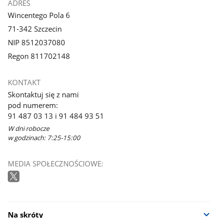
ADRES
Wincentego Pola 6
71-342 Szczecin
NIP 8512037080
Regon 811702148
KONTAKT
Skontaktuj się z nami
pod numerem:
91 487 03 13 i 91 484 93 51
W dni robocze
w godzinach: 7:25-15:00
MEDIA SPOŁECZNOŚCIOWE:
Na skróty