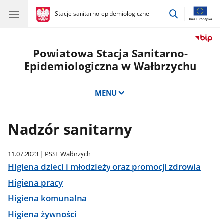
przejdź
gov.pl
Stacje sanitarno-epidemiologiczne
gov.pl
Stacje
do
sanitarno-
wyszukiwar
epidemiologiczne
Powiatowa Stacja Sanitarno-
Epidemiologiczna w Wałbrzychu
MENU
Nadzór sanitarny
11.07.2023
PSSE Wałbrzych
Higiena dzieci i młodzieży oraz promocji zdrowia
Higiena pracy
Higiena komunalna
Higiena żywności