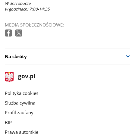
W dni robocze
w godzinach: 7:00-14:35
MEDIA SPOŁECZNOŚCIOWE:
Na skróty
stopka
Strona
gov.pl
gov.pl
główna
gov.pl
Polityka cookies
Służba cywilna
Profil zaufany
BIP
Prawa autorskie