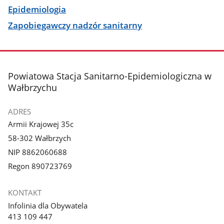
Epidemiologia
Zapobiegawczy nadzór sanitarny
stopka
Powiatowa Stacja Sanitarno-Epidemiologiczna w
Wałbrzychu
ADRES
Armii Krajowej 35c
58-302 Wałbrzych
NIP 8862060688
Regon 890723769
KONTAKT
Infolinia dla Obywatela
413 109 447