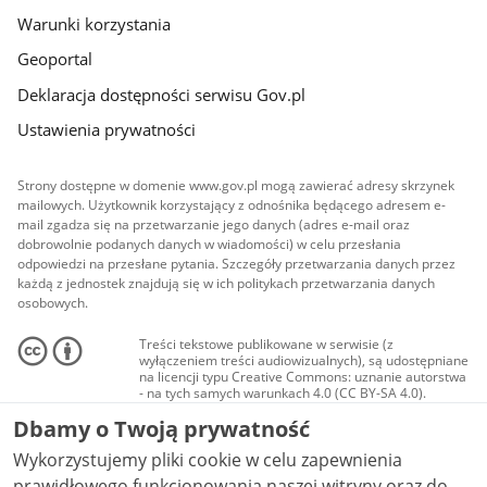
Warunki korzystania
Geoportal
Deklaracja dostępności serwisu Gov.pl
Ustawienia prywatności
Strony dostępne w domenie www.gov.pl mogą zawierać adresy skrzynek
mailowych. Użytkownik korzystający z odnośnika będącego adresem e-
mail zgadza się na przetwarzanie jego danych (adres e-mail oraz
dobrowolnie podanych danych w wiadomości) w celu przesłania
odpowiedzi na przesłane pytania. Szczegóły przetwarzania danych przez
każdą z jednostek znajdują się w ich politykach przetwarzania danych
osobowych.
Treści tekstowe publikowane w serwisie (z
wyłączeniem treści audiowizualnych), są udostępniane
na licencji typu Creative Commons: uznanie autorstwa
- na tych samych warunkach 4.0 (CC BY-SA 4.0).
Materiały audiowizualne, w tym zdjęcia, materiały
Dbamy o Twoją prywatność
audio i wideo, są udostępniane na licencji typu
Creative Commons: uznanie autorstwa użycie
Wykorzystujemy pliki cookie w celu zapewnienia
niekomercyjne - bez utworów zależnych 4.0 (CC BY-
NC-ND 4.0), o ile nie jest to stwierdzone inaczej.
prawidłowego funkcjonowania naszej witryny oraz do