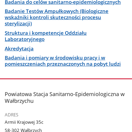
Badania do celów sanitarno-epidemiologicznych
Badanie Testów Ampułkowych (Biologiczne
wskaźniki kontroli skuteczności procesu
sterylizacji)
Struktura i kompetencje Oddziału
Laboratoryjnego
Akredytacja
Badania i pomiary w środowisku pracy i w
pomieszczeniach przeznaczonych na pobyt ludzi
stopka
Powiatowa Stacja Sanitarno-Epidemiologiczna w
Wałbrzychu
ADRES
Armii Krajowej 35c
58-302 Wałbrzych