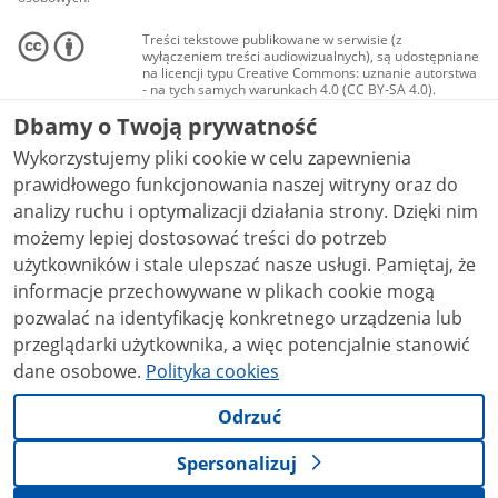
Treści tekstowe publikowane w serwisie (z
wyłączeniem treści audiowizualnych), są udostępniane
na licencji typu Creative Commons: uznanie autorstwa
- na tych samych warunkach 4.0 (CC BY-SA 4.0).
Materiały audiowizualne, w tym zdjęcia, materiały
Dbamy o Twoją prywatność
audio i wideo, są udostępniane na licencji typu
Creative Commons: uznanie autorstwa użycie
Wykorzystujemy pliki cookie w celu zapewnienia
niekomercyjne - bez utworów zależnych 4.0 (CC BY-
NC-ND 4.0), o ile nie jest to stwierdzone inaczej.
prawidłowego funkcjonowania naszej witryny oraz do
analizy ruchu i optymalizacji działania strony. Dzięki nim
możemy lepiej dostosować treści do potrzeb
użytkowników i stale ulepszać nasze usługi. Pamiętaj, że
informacje przechowywane w plikach cookie mogą
pozwalać na identyfikację konkretnego urządzenia lub
przeglądarki użytkownika, a więc potencjalnie stanowić
dane osobowe.
Polityka cookies
Odrzuć
Spersonalizuj