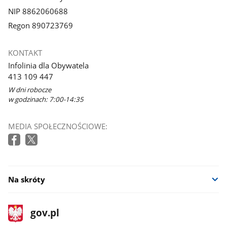
NIP 8862060688
Regon 890723769
KONTAKT
Infolinia dla Obywatela
413 109 447
W dni robocze
w godzinach: 7:00-14:35
MEDIA SPOŁECZNOŚCIOWE:
Na skróty
stopka
Strona
gov.pl
gov.pl
główna