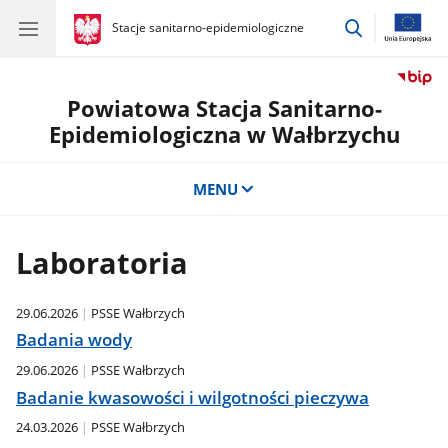
przejdź
gov.pl
Stacje sanitarno-epidemiologiczne
gov.pl
Stacje
do
sanitarno-
wyszukiwar
epidemiologiczne
Powiatowa Stacja Sanitarno-
Epidemiologiczna w Wałbrzychu
MENU
Laboratoria
29.06.2026
PSSE Wałbrzych
Badania wody
29.06.2026
PSSE Wałbrzych
Badanie kwasowości i wilgotności pieczywa
24.03.2026
PSSE Wałbrzych