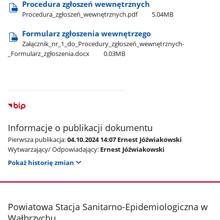
Procedura zgłoszeń wewnętrznych
Procedura​_zgłoszeń​_wewnętrznych.pdf
5.04MB
Formularz zgłoszenia wewnętrzego
Załącznik​_nr​_1​_do​_Procedury​_zgłoszeń​_wewnętrznych-​
_Formularz​_zgłoszenia.docx
0.03MB
Informacje o publikacji dokumentu
Pierwsza publikacja:
04.10.2024 14:07 Ernest Jóźwiakowski
Wytwarzający/ Odpowiadający:
Ernest Jóźwiakowski
Pokaż historię zmian
stopka
Powiatowa Stacja Sanitarno-Epidemiologiczna w
Wałbrzychu