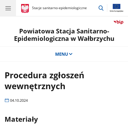
przejdź
gov.pl
Stacje sanitarno-epidemiologiczne
gov.pl
Stacje
do
sanitarno-
wyszukiwar
epidemiologiczne
Powiatowa Stacja Sanitarno-
Epidemiologiczna w Wałbrzychu
MENU
Procedura zgłoszeń
wewnętrznych
04.10.2024
Materiały