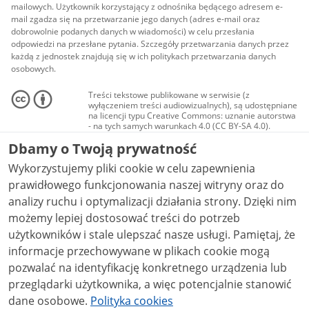
mailowych. Użytkownik korzystający z odnośnika będącego adresem e-
mail zgadza się na przetwarzanie jego danych (adres e-mail oraz
dobrowolnie podanych danych w wiadomości) w celu przesłania
odpowiedzi na przesłane pytania. Szczegóły przetwarzania danych przez
każdą z jednostek znajdują się w ich politykach przetwarzania danych
osobowych.
Treści tekstowe publikowane w serwisie (z
wyłączeniem treści audiowizualnych), są udostępniane
na licencji typu Creative Commons: uznanie autorstwa
- na tych samych warunkach 4.0 (CC BY-SA 4.0).
Materiały audiowizualne, w tym zdjęcia, materiały
Dbamy o Twoją prywatność
audio i wideo, są udostępniane na licencji typu
Creative Commons: uznanie autorstwa użycie
Wykorzystujemy pliki cookie w celu zapewnienia
niekomercyjne - bez utworów zależnych 4.0 (CC BY-
NC-ND 4.0), o ile nie jest to stwierdzone inaczej.
prawidłowego funkcjonowania naszej witryny oraz do
analizy ruchu i optymalizacji działania strony. Dzięki nim
możemy lepiej dostosować treści do potrzeb
użytkowników i stale ulepszać nasze usługi. Pamiętaj, że
informacje przechowywane w plikach cookie mogą
pozwalać na identyfikację konkretnego urządzenia lub
przeglądarki użytkownika, a więc potencjalnie stanowić
dane osobowe.
Polityka cookies