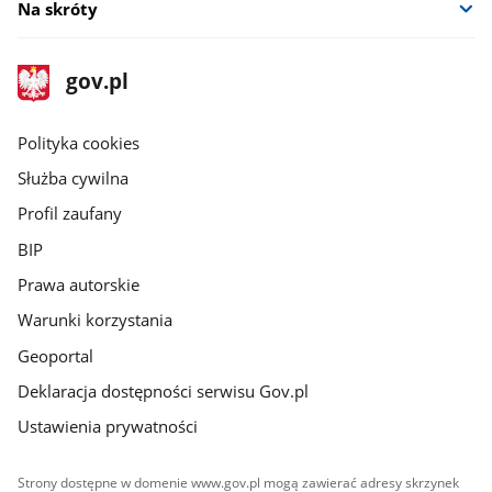
Na skróty
stopka
Strona
gov.pl
gov.pl
główna
gov.pl
Polityka cookies
Służba cywilna
Profil zaufany
BIP
Prawa autorskie
Warunki korzystania
Geoportal
Deklaracja dostępności serwisu Gov.pl
Ustawienia prywatności
Strony dostępne w domenie www.gov.pl mogą zawierać adresy skrzynek