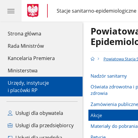
gov.pl
gov.pl
Stacje sanitarno-epidemiologiczne
gov.pl
Stacje
sanitarno-
epidemiologiczne
Powiatowa
gov.pl
Strona główna
Epidemiol
Rada Ministrów
Kancelaria Premiera
Powiatowa Stacja 
Ministerstwa
Nadzór sanitarny
Urzędy, instytucje
Oświata zdrowotna i 
i placówki RP
zdrowia
Zamówienia publiczn
Usługi dla obywatela
Akcje
Usługi dla przedsiębiorcy
Materiały do pobrania
Petycje
Usługi dla urzędnika