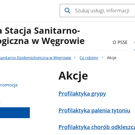
 Stacja Sanitarno-
ogiczna w Węgrowie
O PSSE
Sanitarno-Epidemiologiczna w Węgrowie
Co robimy
Akcje
Akcje
promocja
Profilaktyka grypy
e
Profilaktyka palenia tytoniu
Profilaktyka chorób odklesz