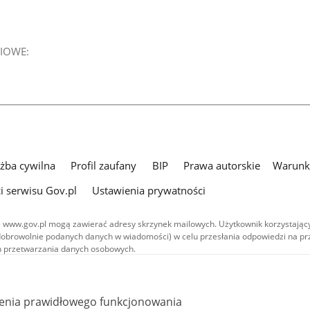
IOWE:
użba cywilna
Profil zaufany
BIP
Prawa autorskie
Warunki
i serwisu Gov.pl
Ustawienia prywatności
 www.gov.pl mogą zawierać adresy skrzynek mailowych. Użytkownik korzystający
dobrowolnie podanych danych w wiadomości) w celu przesłania odpowiedzi na prz
ach przetwarzania danych osobowych.
we publikowane w serwisie (z wyłączeniem treści audiowizualnych), są
 na licencji typu Creative Commons: uznanie autorstwa - na tych samych
 (CC BY-SA 4.0). Materiały audiowizualne, w tym zdjęcia, materiały audio i wideo
ienia prawidłowego funkcjonowania
ane na licencji typu Creative Commons: uznanie autorstwa użycie niekomercyjne 