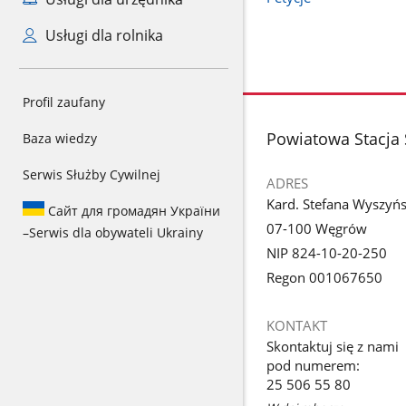
Usługi dla rolnika
Profil zaufany
stopka
Powiatowa Stacja
Baza wiedzy
Serwis Służby Cywilnej
ADRES
Kard. Stefana Wyszyńs
Сайт для громадян України
07-100 Węgrów
–
Serwis dla obywateli Ukrainy
NIP 824-10-20-250
Regon 001067650
KONTAKT
Skontaktuj się z nami
pod numerem:
25 506 55 80