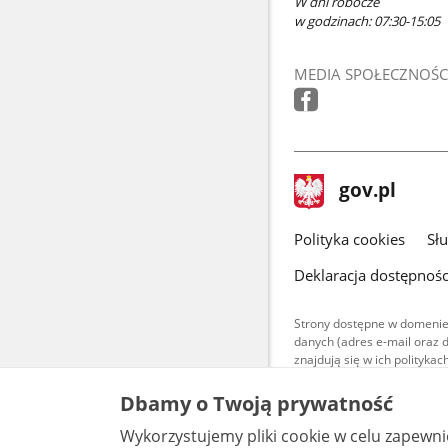
W dni robocze
w godzinach: 07:30-15:05
MEDIA SPOŁECZNOŚC
stopka
Strona
gov.pl
gov.pl
główna
gov.pl
Polityka cookies
Sł
Deklaracja dostępnośc
Strony dostępne w domenie
danych (adres e-mail oraz 
znajdują się w ich polityk
Treści teksto
Dbamy o Twoją prywatność
udostępniane
warunkach 4.0
Wykorzystujemy pliki cookie w celu zapewn
są udostępni