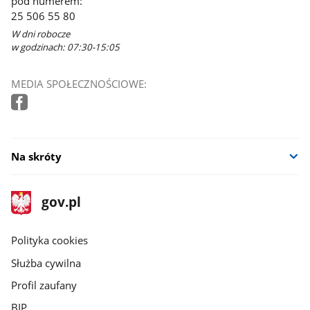
pod numerem:
25 506 55 80
W dni robocze
w godzinach: 07:30-15:05
MEDIA SPOŁECZNOŚCIOWE:
Na skróty
stopka
Strona
gov.pl
gov.pl
główna
gov.pl
Polityka cookies
Służba cywilna
Profil zaufany
BIP