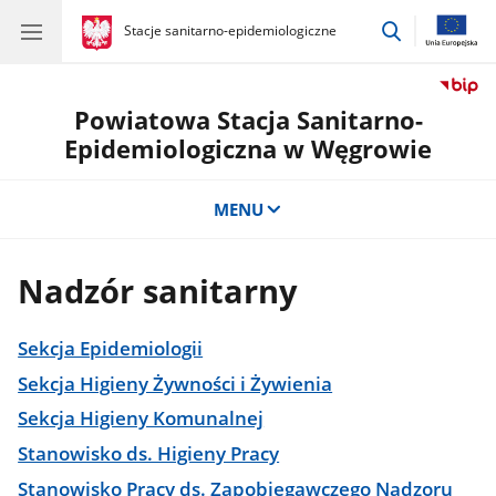
przejdź
gov.pl
Stacje sanitarno-epidemiologiczne
gov.pl
Stacje
do
sanitarno-
wyszukiwar
epidemiologiczne
Powiatowa Stacja Sanitarno-
Epidemiologiczna w Węgrowie
MENU
Nadzór sanitarny
Sekcja Epidemiologii
Sekcja Higieny Żywności i Żywienia
Sekcja Higieny Komunalnej
Stanowisko ds. Higieny Pracy
Stanowisko Pracy ds. Zapobiegawczego Nadzoru