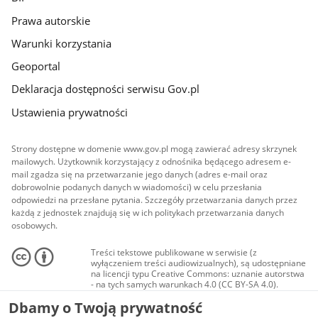
Prawa autorskie
Warunki korzystania
Geoportal
Deklaracja dostępności serwisu Gov.pl
Ustawienia prywatności
Strony dostępne w domenie www.gov.pl mogą zawierać adresy skrzynek
mailowych. Użytkownik korzystający z odnośnika będącego adresem e-
mail zgadza się na przetwarzanie jego danych (adres e-mail oraz
dobrowolnie podanych danych w wiadomości) w celu przesłania
odpowiedzi na przesłane pytania. Szczegóły przetwarzania danych przez
każdą z jednostek znajdują się w ich politykach przetwarzania danych
osobowych.
Treści tekstowe publikowane w serwisie (z
wyłączeniem treści audiowizualnych), są udostępniane
na licencji typu Creative Commons: uznanie autorstwa
- na tych samych warunkach 4.0 (CC BY-SA 4.0).
Materiały audiowizualne, w tym zdjęcia, materiały
Dbamy o Twoją prywatność
audio i wideo, są udostępniane na licencji typu
Creative Commons: uznanie autorstwa użycie