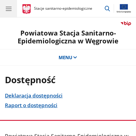
przejdź
gov.pl
Stacje sanitarno-epidemiologiczne
gov.pl
Stacje
do
sanitarno-
wyszukiwar
epidemiologiczne
Powiatowa Stacja Sanitarno-
Epidemiologiczna w Węgrowie
MENU
Dostępność
Deklaracja dostępności
Raport o dostępności
stopka
Powiatowa Stacja Sanitarno-Epidemiologiczna w