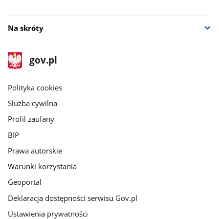
Na skróty
stopka
Strona
gov.pl
gov.pl
główna
gov.pl
Polityka cookies
Służba cywilna
Profil zaufany
BIP
Prawa autorskie
Warunki korzystania
Geoportal
Deklaracja dostępności serwisu Gov.pl
Ustawienia prywatności