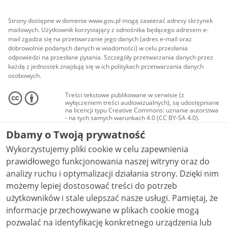
Strony dostępne w domenie www.gov.pl mogą zawierać adresy skrzynek
mailowych. Użytkownik korzystający z odnośnika będącego adresem e-
mail zgadza się na przetwarzanie jego danych (adres e-mail oraz
dobrowolnie podanych danych w wiadomości) w celu przesłania
odpowiedzi na przesłane pytania. Szczegóły przetwarzania danych przez
każdą z jednostek znajdują się w ich politykach przetwarzania danych
osobowych.
Treści tekstowe publikowane w serwisie (z
wyłączeniem treści audiowizualnych), są udostępniane
na licencji typu Creative Commons: uznanie autorstwa
- na tych samych warunkach 4.0 (CC BY-SA 4.0).
Materiały audiowizualne, w tym zdjęcia, materiały
Dbamy o Twoją prywatność
audio i wideo, są udostępniane na licencji typu
Creative Commons: uznanie autorstwa użycie
Wykorzystujemy pliki cookie w celu zapewnienia
niekomercyjne - bez utworów zależnych 4.0 (CC BY-
NC-ND 4.0), o ile nie jest to stwierdzone inaczej.
prawidłowego funkcjonowania naszej witryny oraz do
analizy ruchu i optymalizacji działania strony. Dzięki nim
możemy lepiej dostosować treści do potrzeb
użytkowników i stale ulepszać nasze usługi. Pamiętaj, że
informacje przechowywane w plikach cookie mogą
pozwalać na identyfikację konkretnego urządzenia lub