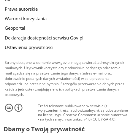
Prawa autorskie
Warunki korzystania
Geoportal
Deklaracja dostępności serwisu Gov.pl
Ustawienia prywatności
Strony dostępne w domenie www.gov.pl mogą zawierać adresy skrzynek
mailowych. Użytkownik korzystający z odnośnika będącego adresem e-
mail zgadza się na przetwarzanie jego danych (adres e-mail oraz
dobrowolnie podanych danych w wiadomości) w celu przesłania
odpowiedzi na przesłane pytania. Szczegóły przetwarzania danych przez
każdą z jednostek znajdują się w ich politykach przetwarzania danych
osobowych.
Treści tekstowe publikowane w serwisie (z
wyłączeniem treści audiowizualnych), są udostępniane
na licencji typu Creative Commons: uznanie autorstwa
- na tych samych warunkach 4.0 (CC BY-SA 4.0).
Materiały audiowizualne, w tym zdjęcia, materiały
Dbamy o Twoją prywatność
audio i wideo, są udostępniane na licencji typu
Creative Commons: uznanie autorstwa użycie