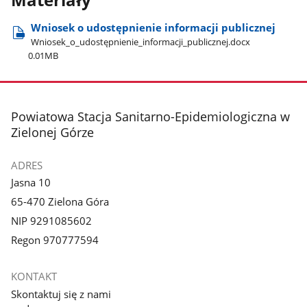
Materiały
Wniosek o udostępnienie informacji publicznej
Wniosek​_o​_udostępnienie​_informacji​_publicznej.docx
0.01MB
stopka
Powiatowa Stacja Sanitarno-Epidemiologiczna w
Zielonej Górze
ADRES
Jasna 10
65-470 Zielona Góra
NIP 9291085602
Regon 970777594
KONTAKT
Skontaktuj się z nami