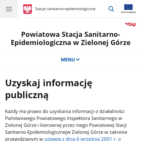
przejdź
gov.pl
Stacje sanitarno-epidemiologiczne
gov.pl
Stacje
do
sanitarno-
wyszukiwar
epidemiologiczne
Powiatowa Stacja Sanitarno-
Epidemiologiczna w Zielonej Górze
MENU
Uzyskaj informację
publiczną
Każdy ma prawo do uzyskania informacji o działalności
Państwowego Powiatowego Inspektora Sanitarnego w
Zielonej Górze i kierownej przez niego Powiatowej Stacji
Sanitarno-Epidemiologicznejw Zielonej Górze w zakresie
przewidzianym w
ustawie z dnia 6 września 2001 r. o