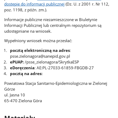
dostępie do informacji publicznej
(Dz. U. z 2001 r. Nr 112,
poz. 1198, z późn. zm.).
Informacje publiczne niezamieszczone w Biuletynie
Informacji Publicznej lub centralnym repozytorium są
udostępniane na wniosek.
Wypełniony wniosek można przesłać:
pocztą elektroniczną na adres
:
psse.zielonagora@sanepid.gov.pl
ePUAP:
/psse_zielonagora/SkrytkaESP
eDoręczenia
: AE:PL-27033-61859-FBGDB-27
pocztą na adres:
Powiatowa Stacja Sanitarno-Epidemiologiczna w Zielonej
Górze
ul. Jasna 10
65-470 Zielona Góra