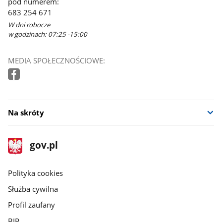
pod numerem:
683 254 671
W dni robocze
w godzinach: 07:25 -15:00
MEDIA SPOŁECZNOŚCIOWE:
Na skróty
stopka
Strona
gov.pl
gov.pl
główna
gov.pl
Polityka cookies
Służba cywilna
Profil zaufany
BIP