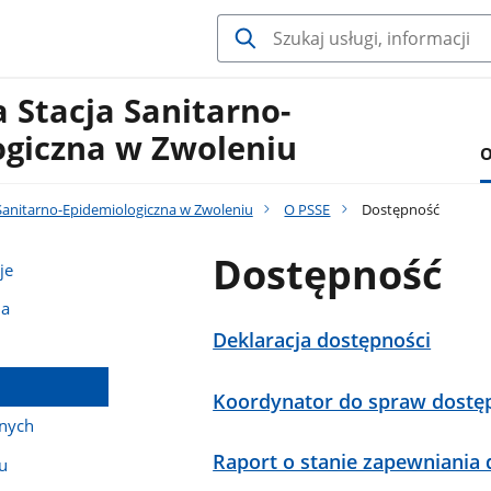
 Stacja Sanitarno-
ogiczna w Zwoleniu
O
Sanitarno-Epidemiologiczna w Zwoleniu
O PSSE
Dostępność
Dostępność
je
na
Deklaracja dostępności
Koordynator do spraw dostę
anych
Raport o stanie zapewniania
u