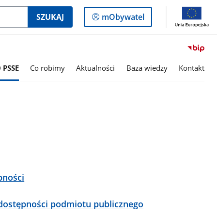
Logowanie
SZUKAJ
mObywatel
do
panelu
 PSSE
Co robimy
Aktualności
Baza wiedzy
Kontakt
pności
 dostępności podmiotu publicznego