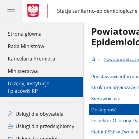
gov.pl
gov.pl
Stacje sanitarno-epidemiologiczne
gov.pl
Stacje
sanitarno-
epidemiologiczne
Powiatowa
gov.pl
Strona główna
Epidemiol
Rada Ministrów
Kancelaria Premiera
Powiatowa Stacja 
Ministerstwa
Podstawowe informac
Urzędy, instytucje
Struktura organizacyj
i placówki RP
Kierownictwo
Dostępność
Usługi dla obywatela
Inspektor Ochrony D
Usługi dla przedsiębiorcy
Statut PSSE w Zwoleni
Usługi dla urzędnika