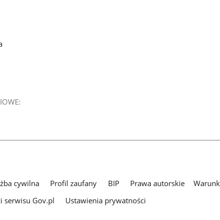
a
IOWE:
użba cywilna
Profil zaufany
BIP
Prawa autorskie
Warunki
i serwisu Gov.pl
Ustawienia prywatności