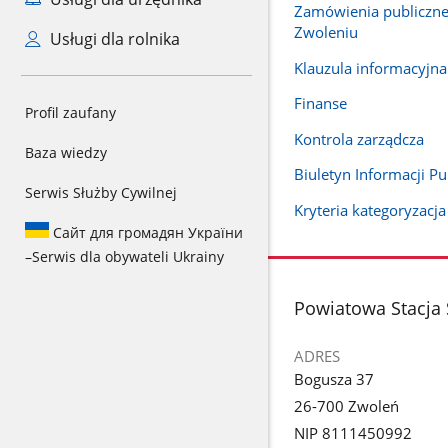
Zamówienia publiczn
Zwoleniu
Usługi dla rolnika
Klauzula informacyj
Finanse
Profil zaufany
Kontrola zarządcza
Baza wiedzy
Biuletyn Informacji Pu
Serwis Służby Cywilnej
Kryteria kategoryzacj
Сайт для громадян України
–
Serwis dla obywateli Ukrainy
stopka
Powiatowa Stacja 
ADRES
Bogusza 37
26-700 Zwoleń
NIP 8111450992