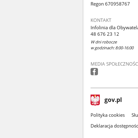
Regon 670958767
KONTAKT
Infolinia dla Obywatel
48 676 23 12
W dni robocze
w godzinach: 8:00-16:00
MEDIA SPOŁECZNOŚC
stopka
Strona
gov.pl
gov.pl
główna
gov.pl
Polityka cookies
Sł
Deklaracja dostępnośc