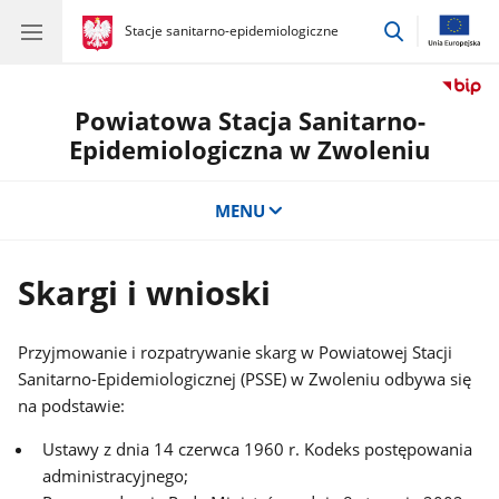
przejdź
gov.pl
Stacje sanitarno-epidemiologiczne
gov.pl
Stacje
do
sanitarno-
wyszukiwar
epidemiologiczne
Powiatowa Stacja Sanitarno-
Epidemiologiczna w Zwoleniu
MENU
Skargi i wnioski
Przyjmowanie i rozpatrywanie skarg w Powiatowej Stacji
Sanitarno-Epidemiologicznej (PSSE) w Zwoleniu odbywa się
na podstawie:
Ustawy z dnia 14 czerwca 1960 r. Kodeks postępowania
administracyjnego;