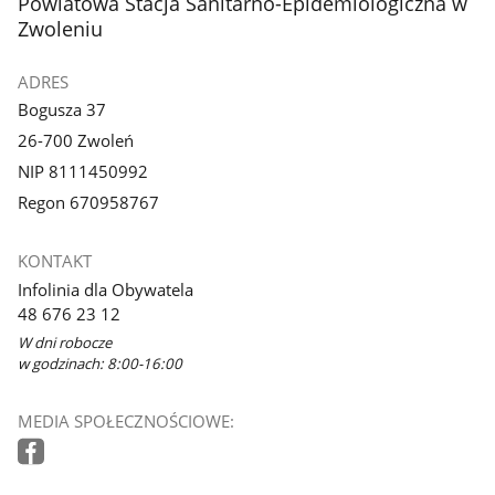
stopka
Powiatowa Stacja Sanitarno-Epidemiologiczna w
Zwoleniu
ADRES
Bogusza 37
26-700 Zwoleń
NIP 8111450992
Regon 670958767
KONTAKT
Infolinia dla Obywatela
48 676 23 12
W dni robocze
w godzinach: 8:00-16:00
MEDIA SPOŁECZNOŚCIOWE: