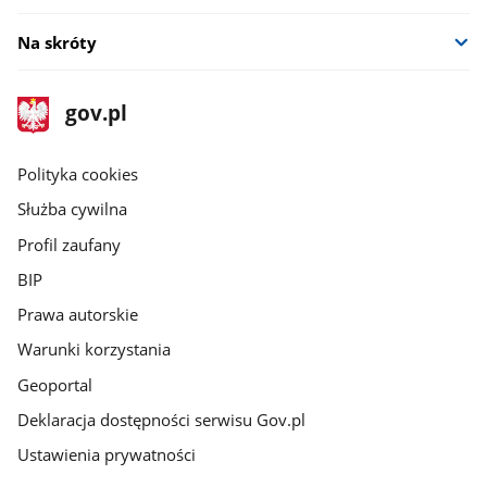
Na skróty
stopka
Strona
gov.pl
gov.pl
główna
gov.pl
Polityka cookies
Służba cywilna
Profil zaufany
BIP
Prawa autorskie
Warunki korzystania
Geoportal
Deklaracja dostępności serwisu Gov.pl
Ustawienia prywatności