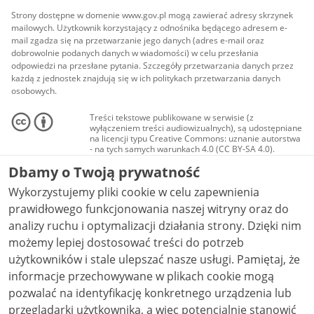
Strony dostępne w domenie www.gov.pl mogą zawierać adresy skrzynek
mailowych. Użytkownik korzystający z odnośnika będącego adresem e-
mail zgadza się na przetwarzanie jego danych (adres e-mail oraz
dobrowolnie podanych danych w wiadomości) w celu przesłania
odpowiedzi na przesłane pytania. Szczegóły przetwarzania danych przez
każdą z jednostek znajdują się w ich politykach przetwarzania danych
osobowych.
Treści tekstowe publikowane w serwisie (z
wyłączeniem treści audiowizualnych), są udostępniane
na licencji typu Creative Commons: uznanie autorstwa
- na tych samych warunkach 4.0 (CC BY-SA 4.0).
Materiały audiowizualne, w tym zdjęcia, materiały
Dbamy o Twoją prywatność
audio i wideo, są udostępniane na licencji typu
Creative Commons: uznanie autorstwa użycie
Wykorzystujemy pliki cookie w celu zapewnienia
niekomercyjne - bez utworów zależnych 4.0 (CC BY-
NC-ND 4.0), o ile nie jest to stwierdzone inaczej.
prawidłowego funkcjonowania naszej witryny oraz do
analizy ruchu i optymalizacji działania strony. Dzięki nim
możemy lepiej dostosować treści do potrzeb
użytkowników i stale ulepszać nasze usługi. Pamiętaj, że
informacje przechowywane w plikach cookie mogą
pozwalać na identyfikację konkretnego urządzenia lub
przeglądarki użytkownika, a więc potencjalnie stanowić