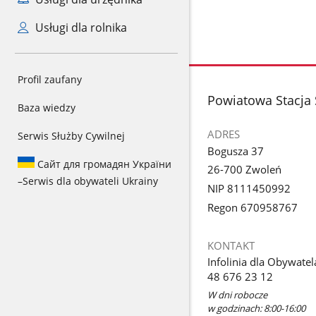
Usługi dla rolnika
Profil zaufany
stopka
Powiatowa Stacja 
Baza wiedzy
ADRES
Serwis Służby Cywilnej
Bogusza 37
Сайт для громадян України
26-700 Zwoleń
–
Serwis dla obywateli Ukrainy
NIP 8111450992
Regon 670958767
KONTAKT
Infolinia dla Obywatel
48 676 23 12
W dni robocze
w godzinach: 8:00-16:00