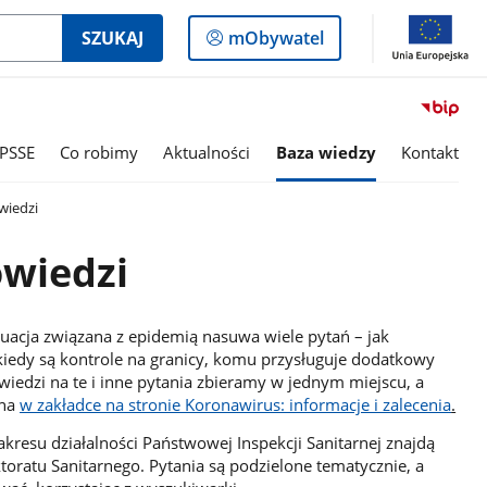
Logowanie
SZUKAJ
mObywatel
do
panelu
PSSE
Co robimy
Aktualności
Baza wiedzy
Kontakt
wiedzi
owiedzi
uacja związana z epidemią nasuwa wiele pytań – jak
 kiedy są kontrole na granicy, komu przysługuje dodatkowy
wiedzi na te i inne pytania zbieramy w jednym miejscu, a
ana
w zakładce na stronie Koronawirus: informacje i zalecenia
.
kresu działalności Państwowej Inspekcji Sanitarnej znajdą
oratu Sanitarnego. Pytania są podzielone tematycznie, a