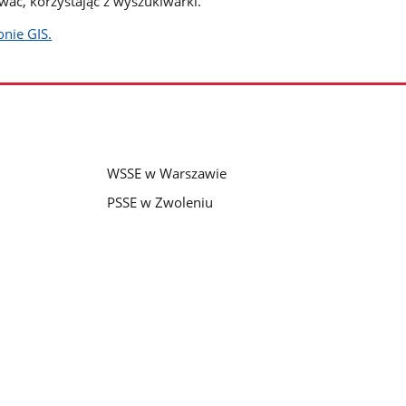
wać, korzystając z wyszukiwarki.
onie GIS.
WSSE w Warszawie
PSSE w Zwoleniu