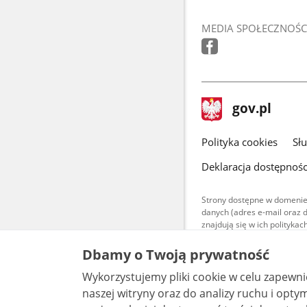
MEDIA SPOŁECZNOŚC
stopka
Strona
gov.pl
gov.pl
główna
gov.pl
Polityka cookies
Sł
Deklaracja dostępnośc
Strony dostępne w domenie
danych (adres e-mail oraz 
znajdują się w ich polityk
Treści teksto
Dbamy o Twoją prywatność
udostępniane
warunkach 4.0
Wykorzystujemy pliki cookie w celu zapewn
są udostępni
bez utworów z
naszej witryny oraz do analizy ruchu i optymalizacj