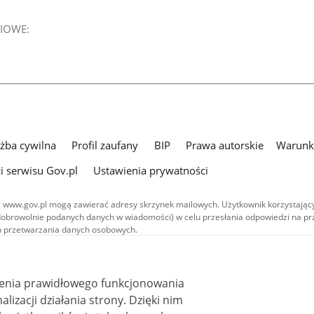
IOWE:
użba cywilna
Profil zaufany
BIP
Prawa autorskie
Warunki
i serwisu Gov.pl
Ustawienia prywatności
 www.gov.pl mogą zawierać adresy skrzynek mailowych. Użytkownik korzystający
dobrowolnie podanych danych w wiadomości) w celu przesłania odpowiedzi na prz
ach przetwarzania danych osobowych.
we publikowane w serwisie (z wyłączeniem treści audiowizualnych), są
 na licencji typu Creative Commons: uznanie autorstwa - na tych samych
 (CC BY-SA 4.0). Materiały audiowizualne, w tym zdjęcia, materiały audio i wideo
ienia prawidłowego funkcjonowania
ane na licencji typu Creative Commons: uznanie autorstwa użycie niekomercyjne 
ależnych 4.0 (CC BY-NC-ND 4.0), o ile nie jest to stwierdzone inaczej.
i działania strony. Dzięki nim