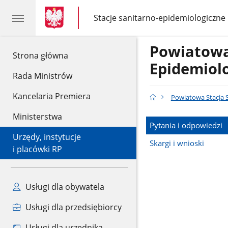
gov.pl
gov.pl
Stacje sanitarno-epidemiologiczne
gov.pl
Stacje
sanitarno-
epidemiologiczne
Powiatowa
gov.pl
Strona główna
Epidemiol
Rada Ministrów
Kancelaria Premiera
Powiatowa Stacja 
Ministerstwa
Pytania i odpowiedzi
Urzędy, instytucje
Skargi i wnioski
i placówki RP
Usługi dla obywatela
Usługi dla przedsiębiorcy
Usługi dla urzędnika