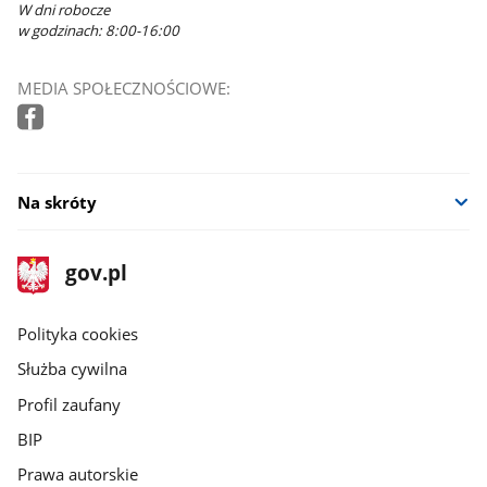
W dni robocze
w godzinach: 8:00-16:00
MEDIA SPOŁECZNOŚCIOWE:
Na skróty
stopka
Strona
gov.pl
gov.pl
główna
gov.pl
Polityka cookies
Służba cywilna
Profil zaufany
BIP
Prawa autorskie