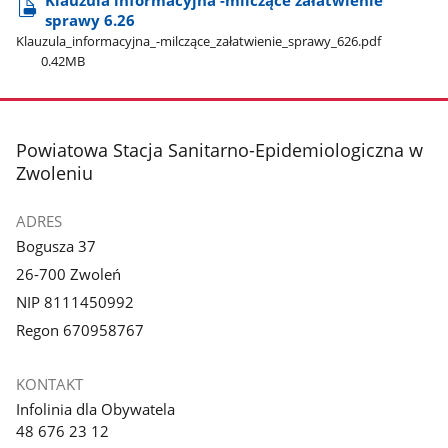
sprawy 6.26
Klauzula​_informacyjna​_-milczące​_załatwienie​_sprawy​_626.pdf
0.42MB
stopka
Powiatowa Stacja Sanitarno-Epidemiologiczna w
Zwoleniu
ADRES
Bogusza 37
26-700 Zwoleń
NIP 8111450992
Regon 670958767
KONTAKT
Infolinia dla Obywatela
48 676 23 12