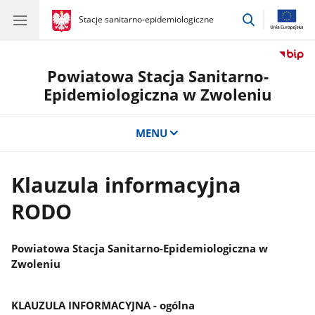
przejdź
gov.pl
Stacje sanitarno-epidemiologiczne
gov.pl
Stacje
do
sanitarno-
wyszukiwar
epidemiologiczne
Powiatowa Stacja Sanitarno-
Epidemiologiczna w Zwoleniu
MENU
Klauzula informacyjna
RODO
Powiatowa Stacja Sanitarno-Epidemiologiczna w
Zwoleniu
KLAUZULA INFORMACYJNA - ogólna