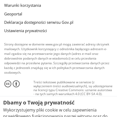
Warunki korzystania
Geoportal
Deklaracja dostępności serwisu Gov.pl
Ustawienia prywatności
Strony dostępne w domenie www.gov.pl mogą zawierać adresy skrzynek
mailowych. Użytkownik korzystający z odnośnika będącego adresem e-
mail zgadza się na przetwarzanie jego danych (adres e-mail oraz
dobrowolnie podanych danych w wiadomości) w celu przesłania
odpowiedzi na przesłane pytania. Szczegóły przetwarzania danych przez
każdą z jednostek znajdują się w ich politykach przetwarzania danych
osobowych.
Treści tekstowe publikowane w serwisie (z
wyłączeniem treści audiowizualnych), są udostępniane
na licencji typu Creative Commons: uznanie autorstwa
- na tych samych warunkach 4.0 (CC BY-SA 4.0).
Materiały audiowizualne, w tym zdjęcia, materiały
Dbamy o Twoją prywatność
audio i wideo, są udostępniane na licencji typu
Creative Commons: uznanie autorstwa użycie
Wykorzystujemy pliki cookie w celu zapewnienia
niekomercyjne - bez utworów zależnych 4.0 (CC BY-
NC-ND 4.0), o ile nie jest to stwierdzone inaczej.
prawidłowego funkcjonowania naszej witryny oraz do