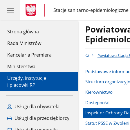
gov.pl
gov.pl
Stacje sanitarno-epidemiologiczne
gov.pl
Stacje
sanitarno-
epidemiologiczne
Powiatowa
gov.pl
Strona główna
Epidemiol
Rada Ministrów
Kancelaria Premiera
Powiatowa Stacja 
Ministerstwa
Podstawowe informac
Urzędy, instytucje
Struktura organizacyj
i placówki RP
Kierownictwo
Dostępność
Usługi dla obywatela
Inspektor Ochrony D
Usługi dla przedsiębiorcy
Statut PSSE w Zwoleni
Usługi dla urzędnika