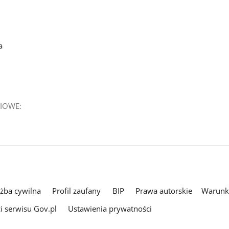
a
IOWE:
użba cywilna
Profil zaufany
BIP
Prawa autorskie
Warunki
i serwisu Gov.pl
Ustawienia prywatności