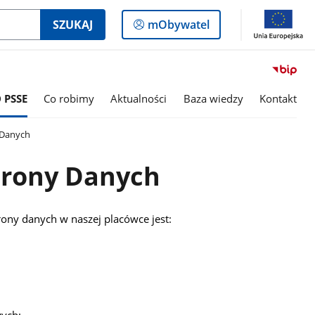
Logowanie
SZUKAJ
mObywatel
do
panelu
 PSSE
Co robimy
Aktualności
Baza wiedzy
Kontakt
 Danych
hrony Danych
ny danych w naszej placówce jest:
ych: