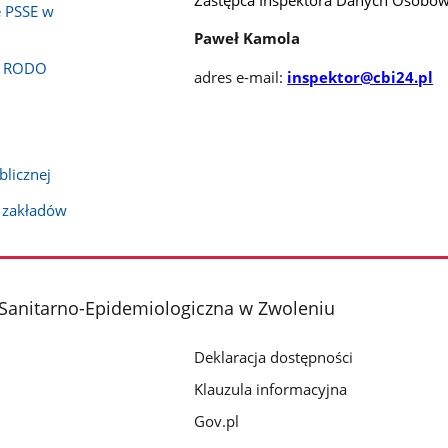
e PSSE w
Paweł Kamola
na RODO
adres e-mail:
inspektor@cbi24.pl
blicznej
a zakładów
Sanitarno-Epidemiologiczna w Zwoleniu
Deklaracja dostępności
Klauzula informacyjna
Gov.pl