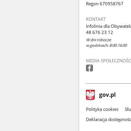
Regon 670958767
KONTAKT
Infolinia dla Obywatel
48 676 23 12
W dni robocze
w godzinach: 8:00-16:00
MEDIA SPOŁECZNOŚC
stopka
Strona
gov.pl
gov.pl
główna
gov.pl
Polityka cookies
Sł
Deklaracja dostępnośc