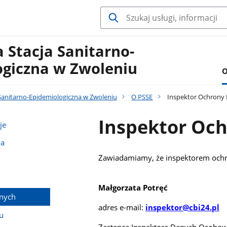
 Stacja Sanitarno-
ogiczna w Zwoleniu
O
Sanitarno-Epidemiologiczna w Zwoleniu
O PSSE
Inspektor Ochrony
Inspektor Oc
je
na
Zawiadamiamy, że inspektorem ochro
Małgorzata Potręć
anych
adres e-mail:
inspektor@cbi24.pl
u
Zastępca Inspektora Danych Osobow