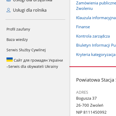
Zamówienia publiczn
Zwoleniu
Usługi dla rolnika
Klauzula informacyj
Finanse
Profil zaufany
Kontrola zarządcza
Baza wiedzy
Biuletyn Informacji Pu
Serwis Służby Cywilnej
Kryteria kategoryzacj
Сайт для громадян України
–
Serwis dla obywateli Ukrainy
stopka
Powiatowa Stacja 
ADRES
Bogusza 37
26-700 Zwoleń
NIP 8111450992