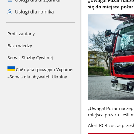
„Uwaga! Pożar nacze
się do miejsca pożar
Usługi dla rolnika
Profil zaufany
Baza wiedzy
Serwis Służby Cywilnej
Сайт для громадян України
–
Serwis dla obywateli Ukrainy
„Uwaga! Pożar naczepy
miejsca pożaru. Jeśli
Alert RCB został prze