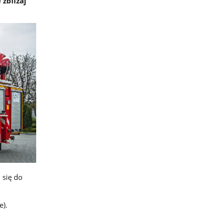
zbliżaj
 się do
e).