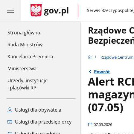
gov.pl
gov.pl
Serwis Rzeczypospolitej
Rządowe 
gov.pl
Strona główna
Bezpiecze
Rada Ministrów
Kancelaria Premiera
Rządowe Centrum 
Ministerstwa
Powrót
Alert RC
Urzędy, instytucje
i placówki RP
magazyn
(07.05)
Usługi dla obywatela
Usługi dla przedsiębiorcy
07.05.2026
Usługi dla urzędnika