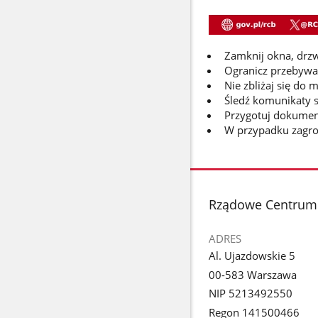
Zamknij okna, drzw
Ogranicz przebywa
Nie zbliżaj się do m
Śledź komunikaty s
Przygotuj dokument
W przypadku zagro
stopka
Rządowe Centrum
ADRES
Al. Ujazdowskie 5
00-583 Warszawa
NIP 5213492550
Regon 141500466