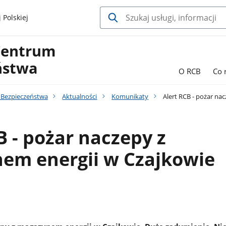
 Polskiej
Centrum
ństwa
O RCB
Co 
Bezpieczeństwa
Aktualności
Komunikaty
Alert RCB - pożar na
B - pożar naczepy z
em energii w Czajkowie