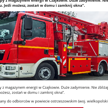
py z magazynem energii w Czajkowie. Duże zadymienie. Nie 
u. Jeśli możesz, zostań w domu i zamknij okna”.
 z magazynem energii w Czajkowie. Duże zadymienie. Nie zbliżaj
 możesz, zostań w domu i zamknij okna”.
słany do odbiorców w powiecie ostrzeszowskim (woj. wielkopolski