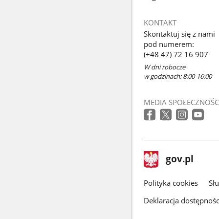
KONTAKT
Skontaktuj się z nami
pod numerem:
(+48 47) 72 16 907
W dni robocze
w godzinach: 8:00-16:00
MEDIA SPOŁECZNOŚC
stopka
Strona
gov.pl
gov.pl
główna
gov.pl
Polityka cookies
Sł
Deklaracja dostępnośc