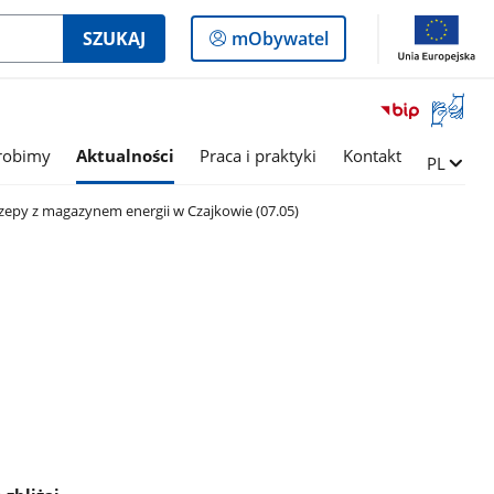
Logowanie
SZUKAJ
mObywatel
do
panelu
Otwórz
okno
z
robimy
Aktualności
Praca i praktyki
Kontakt
Zmień ję
PL
tłumac
języka
czepy z magazynem energii w Czajkowie (07.05)
migowe