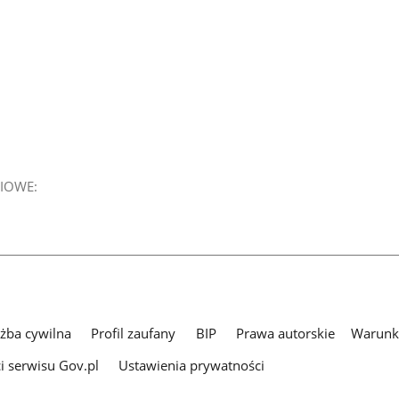
IOWE:
użba cywilna
Profil zaufany
BIP
Prawa autorskie
Warunki
i serwisu Gov.pl
Ustawienia prywatności