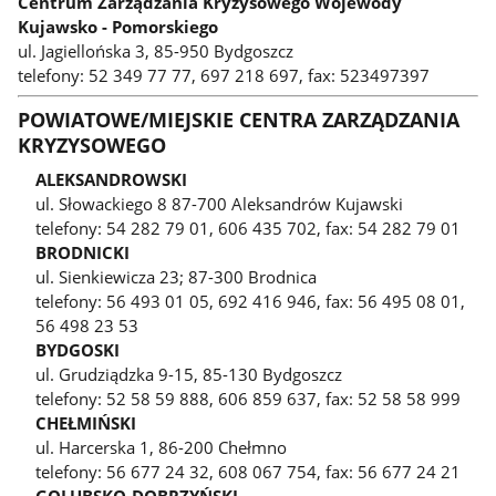
Centrum Zarządzania Kryzysowego Wojewody
Kujawsko - Pomorskiego
ul. Jagiellońska 3, 85-950 Bydgoszcz
telefony: 52 349 77 77, 697 218 697, fax: 523497397
POWIATOWE/MIEJSKIE CENTRA ZARZĄDZANIA
KRYZYSOWEGO
ALEKSANDROWSKI
ul. Słowackiego 8 87-700 Aleksandrów Kujawski
telefony: 54 282 79 01, 606 435 702, fax: 54 282 79 01
BRODNICKI
ul. Sienkiewicza 23; 87-300 Brodnica
telefony: 56 493 01 05, 692 416 946, fax: 56 495 08 01,
56 498 23 53
BYDGOSKI
ul. Grudziądzka 9-15, 85-130 Bydgoszcz
telefony: 52 58 59 888, 606 859 637, fax: 52 58 58 999
CHEŁMIŃSKI
ul. Harcerska 1, 86-200 Chełmno
telefony: 56 677 24 32, 608 067 754, fax: 56 677 24 21
GOLUBSKO-DOBRZYŃSKI