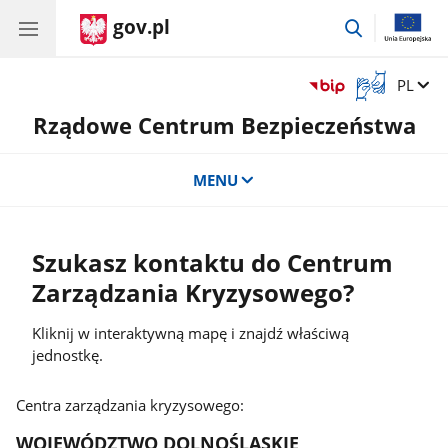
gov.pl
przejdź
do
wyszukiwar
Otwórz
Zmień 
PL
okno
Rządowe Centrum Bezpieczeństwa
z
tłumaczem
języka
MENU
migowego
Szukasz kontaktu do Centrum
Zarządzania Kryzysowego?
Kliknij w interaktywną mapę i znajdź właściwą
jednostkę.
Centra zarządzania kryzysowego:
WOJEWÓDZTWO DOLNOŚLĄSKIE