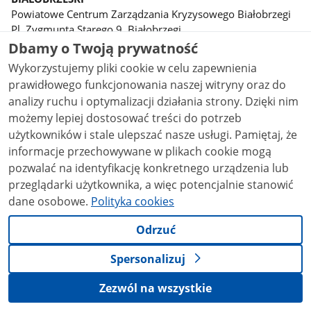
Powiatowe Centrum Zarządzania Kryzysowego Białobrzegi
Pl. Zygmunta Starego 9, Białobrzegi
telefony: 48 613 03 70, 693 180 369, fax: 48 613 03 70
Dbamy o Twoją prywatność
kontakt w godz. 15.30 - 7.30
Wykorzystujemy pliki cookie w celu zapewnienia
telefon: 48 613 22 81, fax: 48 613 22 81
prawidłowego funkcjonowania naszej witryny oraz do
CIECHANOWSKI
analizy ruchu i optymalizacji działania strony. Dzięki nim
Powiatowe Centrum Zarządzania Kryzysowego Ciechanów
możemy lepiej dostosować treści do potrzeb
ul. Płocka 32, 06-400 Ciechanów
użytkowników i stale ulepszać nasze usługi. Pamiętaj, że
telefony: 23 673 61 95, 660 484 851, fax: 23 673 46 97
informacje przechowywane w plikach cookie mogą
kontakt w godzinach 15.30 - 7.30
telefon: 23 671 28 55
pozwalać na identyfikację konkretnego urządzenia lub
GARWOLIŃSKI
przeglądarki użytkownika, a więc potencjalnie stanowić
Powiatowe Centrum Zarządzania Kryzysowego Garwolin
dane osobowe.
Polityka cookies
ul. Targowa 2a, 08-400 Garwolin
telefony: 25 682 27 66, 608603874, fax: 25 682 27 66
Odrzuć
telefon: 25 682 22 88, fax: 25 682 42 26
GOSTYNIŃSKI
Spersonalizuj
Powiatowe Centrum Zarządzania Kryzysowego Gostynin
Zezwól na wszystkie
ul. Dmowskiego 13, 09-500 Gostynin
telefony: 24 235 22 15, 602 401 838, fax: 24 235 79 85