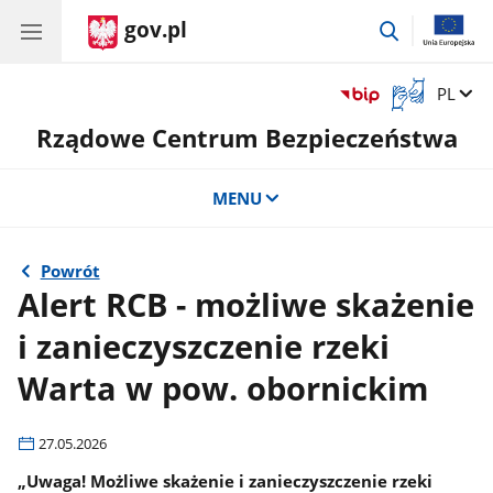
gov.pl
przejdź
do
wyszukiwar
Otwórz
Zmień 
PL
okno
Rządowe Centrum Bezpieczeństwa
z
tłumaczem
języka
MENU
migowego
Powrót
Alert RCB - możliwe skażenie
i zanieczyszczenie rzeki
Warta w pow. obornickim
27.05.2026
„Uwaga! Możliwe skażenie i zanieczyszczenie rzeki