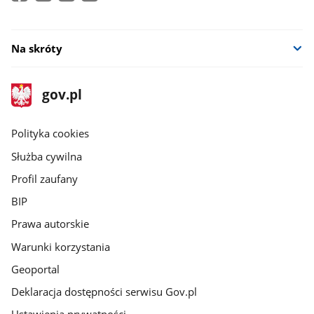
Na skróty
stopka
Strona
gov.pl
gov.pl
główna
gov.pl
Polityka cookies
Służba cywilna
Profil zaufany
BIP
Prawa autorskie
Warunki korzystania
Geoportal
Deklaracja dostępności serwisu Gov.pl