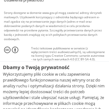
Ustawienia prywatności
Strony dostępne w domenie www.gov.pl mogą zawierać adresy skrzynek
mailowych. Użytkownik korzystający z odnośnika będącego adresem e-
mail zgadza się na przetwarzanie jego danych (adres e-mail oraz
dobrowolnie podanych danych w wiadomości) w celu przesłania
odpowiedzi na przesłane pytania. Szczegóły przetwarzania danych przez
każdą z jednostek znajdują się w ich politykach przetwarzania danych
osobowych.
Treści tekstowe publikowane w serwisie (z
wyłączeniem treści audiowizualnych), są udostępniane
na licencji typu Creative Commons: uznanie autorstwa
- na tych samych warunkach 4.0 (CC BY-SA 4.0).
Materiały audiowizualne, w tym zdjęcia, materiały
Dbamy o Twoją prywatność
audio i wideo, są udostępniane na licencji typu
Creative Commons: uznanie autorstwa użycie
Wykorzystujemy pliki cookie w celu zapewnienia
niekomercyjne - bez utworów zależnych 4.0 (CC BY-
NC-ND 4.0), o ile nie jest to stwierdzone inaczej.
prawidłowego funkcjonowania naszej witryny oraz do
analizy ruchu i optymalizacji działania strony. Dzięki nim
możemy lepiej dostosować treści do potrzeb
użytkowników i stale ulepszać nasze usługi. Pamiętaj, że
informacje przechowywane w plikach cookie mogą