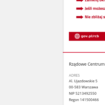
stopka
Rządowe Centrum
ADRES
Al. Ujazdowskie 5
00-583 Warszawa
NIP 5213492550
Regon 141500466