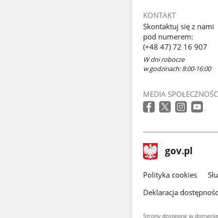
KONTAKT
Skontaktuj się z nami
pod numerem:
(+48 47) 72 16 907
W dni robocze
w godzinach: 8:00-16:00
MEDIA SPOŁECZNOŚC
stopka
Strona
gov.pl
gov.pl
główna
gov.pl
Polityka cookies
Sł
Deklaracja dostępnośc
Strony dostępne w domenie