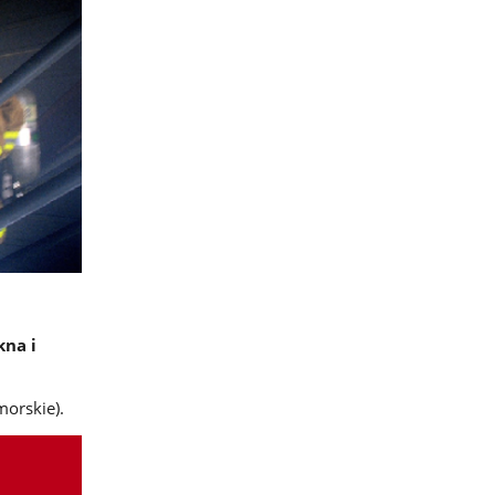
kna i
morskie).