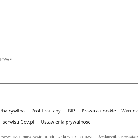
IOWE:
użba cywilna
Profil zaufany
BIP
Prawa autorskie
Warunki
i serwisu Gov.pl
Ustawienia prywatności
 www.gov.pl mogą zawierać adresy skrzynek mailowych. Użytkownik korzystający