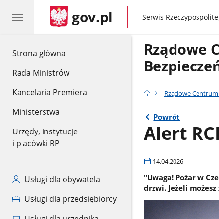
gov.pl
gov.pl
Serwis Rzeczypospolitej
Rządowe 
gov.pl
Strona główna
Bezpiecze
Rada Ministrów
Kancelaria Premiera
Rządowe Centrum 
Ministerstwa
Powrót
Alert RC
Urzędy, instytucje
i placówki RP
14.04.2026
"Uwaga! Pożar w Czer
Usługi dla obywatela
drzwi. Jeżeli możesz 
Usługi dla przedsiębiorcy
Usługi dla urzędnika