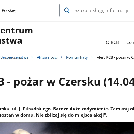
 Polskiej
Centrum
ństwa
O RCB
Co 
Bezpieczeństwa
Aktualności
Komunikaty
Alert RCB - pożar w C
B - pożar w Czersku (14.04
sku, ul. J. Piłsudskiego. Bardzo duże zadymienie. Zamknij o
zostań w domu. Nie zbliżaj się do miejsca akcji".