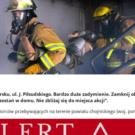
sku, ul. J. Piłsudskiego. Bardzo duże zadymienie. Zamknij o
zostań w domu. Nie zbliżaj się do miejsca akcji".
iorców przebywających na terenie powiatu chojnickiego (woj. po