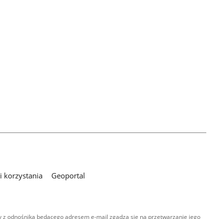
 korzystania
Geoportal
 z odnośnika będącego adresem e-mail zgadza się na przetwarzanie jego