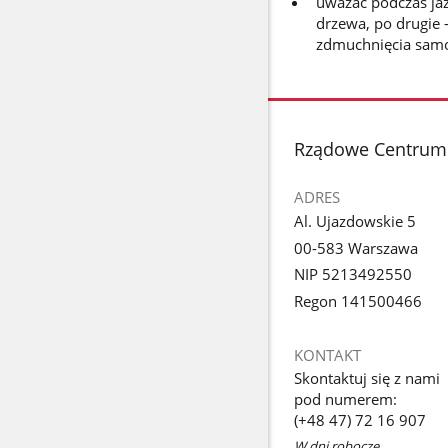
uważać podczas ja
drzewa, po drugie –
zdmuchnięcia sam
stopka
Rządowe Centrum
ADRES
Al. Ujazdowskie 5
00-583 Warszawa
NIP 5213492550
Regon 141500466
KONTAKT
Skontaktuj się z nami
pod numerem:
(+48 47) 72 16 907
W dni robocze