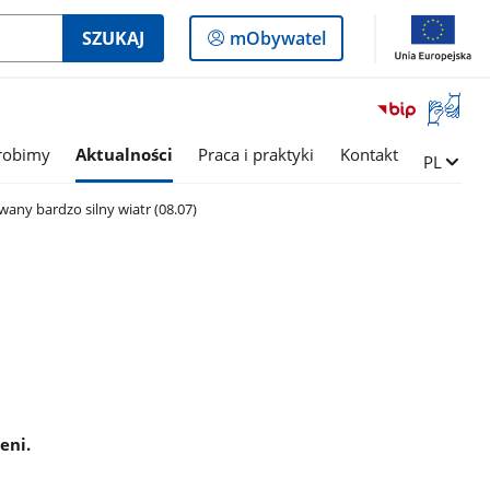
Logowanie
SZUKAJ
mObywatel
do
panelu
Otwórz
okno
z
robimy
Aktualności
Praca i praktyki
Kontakt
Zmień ję
PL
tłumac
języka
any bardzo silny wiatr (08.07)
migowe
eni.