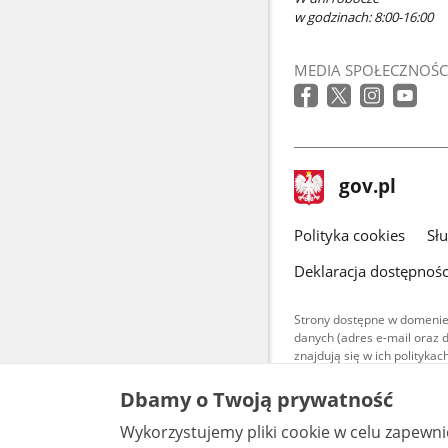
w godzinach: 8:00-16:00
MEDIA SPOŁECZNOŚC
stopka
Strona
gov.pl
gov.pl
główna
gov.pl
Polityka cookies
Sł
Deklaracja dostępnośc
Strony dostępne w domenie
danych (adres e-mail oraz 
znajdują się w ich polityk
Treści teksto
Dbamy o Twoją prywatność
udostępniane
warunkach 4.0
Wykorzystujemy pliki cookie w celu zapewn
są udostępni