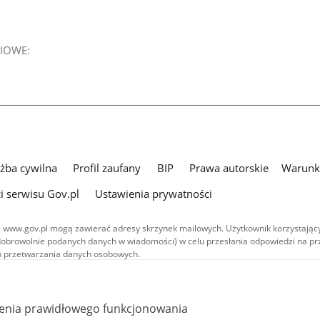
IOWE:
użba cywilna
Profil zaufany
BIP
Prawa autorskie
Warunki
i serwisu Gov.pl
Ustawienia prywatności
 www.gov.pl mogą zawierać adresy skrzynek mailowych. Użytkownik korzystający
dobrowolnie podanych danych w wiadomości) w celu przesłania odpowiedzi na prz
ach przetwarzania danych osobowych.
we publikowane w serwisie (z wyłączeniem treści audiowizualnych), są
 na licencji typu Creative Commons: uznanie autorstwa - na tych samych
 (CC BY-SA 4.0). Materiały audiowizualne, w tym zdjęcia, materiały audio i wideo
ienia prawidłowego funkcjonowania
ane na licencji typu Creative Commons: uznanie autorstwa użycie niekomercyjne 