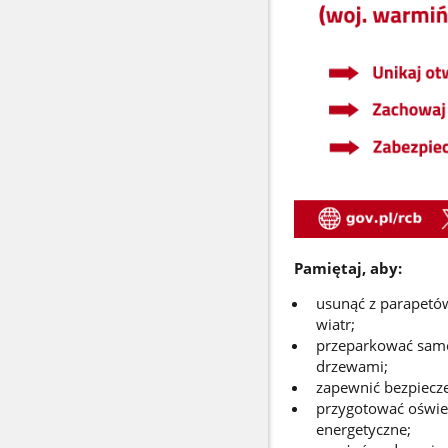
Pamiętaj, aby:
usunąć z parapetó
wiatr;
przeparkować samo
drzewami;
zapewnić bezpiecz
przygotować oświetl
energetyczne;