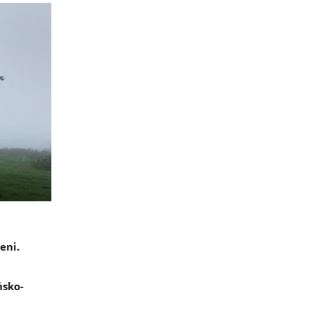
eni.
ńsko-