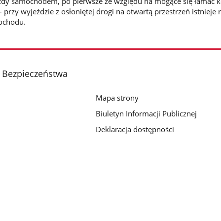
zdy samochodem, po pierwsze ze względu na mogące się łamać k
 przy wyjeździe z osłoniętej drogi na otwartą przestrzeń istnieje 
ochodu.
 Bezpieczeństwa
Mapa strony
Biuletyn Informacji Publicznej
Deklaracja dostępności