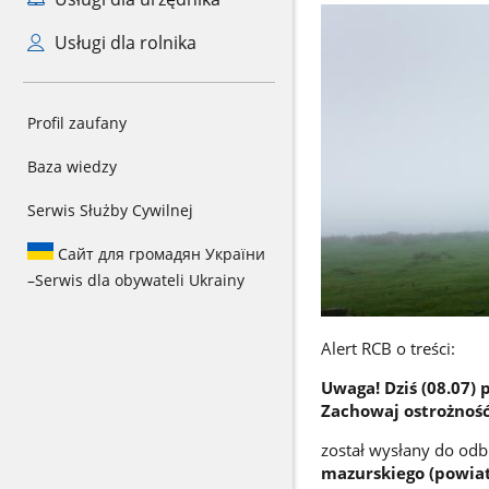
Usługi dla rolnika
Profil zaufany
Baza wiedzy
Serwis Służby Cywilnej
Сайт для громадян України
–
Serwis dla obywateli Ukrainy
Alert RCB o treści:
Uwaga! Dziś (08.07) 
Zachowaj ostrożność
został wysłany do od
mazurskiego (powiaty