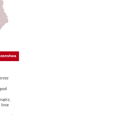
przez
 pod
nątrz;
linie