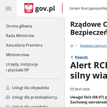
gov.pl
gov.pl
Serwis Rzeczypospolitej
Rządowe 
gov.pl
Strona główna
Bezpiecze
Rada Ministrów
Kancelaria Premiera
Rządowe Centrum 
Ministerstwa
Powrót
Alert RC
Urzędy, instytucje
i placówki RP
silny wia
Usługi dla obywatela
08.07.2026
Uwaga! Dziś (08.07) 
Usługi dla przedsiębiorcy
Zachowaj ostrożność
Usługi dla urzędnika