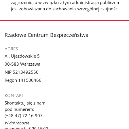
zagrożeniu, a w związku z tym administracja publiczna
jest zobowiązana do zachowania szczególnej czujności.
stopka
Rządowe Centrum Bezpieczeństwa
ADRES
Al. Ujazdowskie 5
00-583 Warszawa
NIP 5213492550
Regon 141500466
KONTAKT
Skontaktuj się z nami
pod numerem:
(+48 47) 72 16 907
W dni robocze
w godzinach: 8:00-16:00