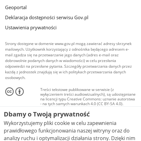
Geoportal
Deklaracja dostępności serwisu Gov.pl
Ustawienia prywatności
Strony dostępne w domenie www.gov.pl mogą zawierać adresy skrzynek
mailowych. Użytkownik korzystający z odnośnika będącego adresem e-
mail zgadza się na przetwarzanie jego danych (adres e-mail oraz
dobrowolnie podanych danych w wiadomości) w celu przesłania
odpowiedzi na przesłane pytania. Szczegóły przetwarzania danych przez
każdą z jednostek znajdują się w ich politykach przetwarzania danych
osobowych.
Treści tekstowe publikowane w serwisie (z
wyłączeniem treści audiowizualnych), są udostępniane
na licencji typu Creative Commons: uznanie autorstwa
- na tych samych warunkach 4.0 (CC BY-SA 4.0).
Materiały audiowizualne, w tym zdjęcia, materiały
Dbamy o Twoją prywatność
audio i wideo, są udostępniane na licencji typu
Creative Commons: uznanie autorstwa użycie
Wykorzystujemy pliki cookie w celu zapewnienia
niekomercyjne - bez utworów zależnych 4.0 (CC BY-
NC-ND 4.0), o ile nie jest to stwierdzone inaczej.
prawidłowego funkcjonowania naszej witryny oraz do
analizy ruchu i optymalizacji działania strony. Dzięki nim