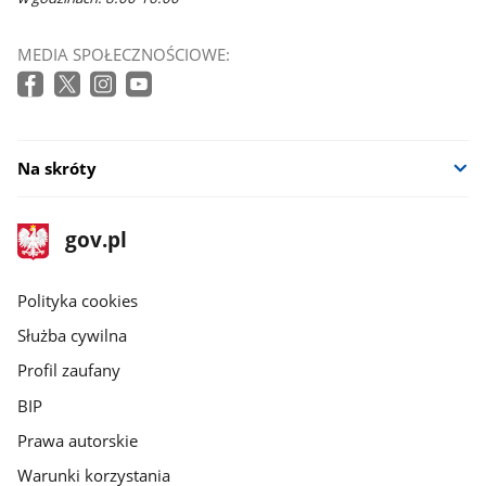
MEDIA SPOŁECZNOŚCIOWE:
Na skróty
stopka
Strona
gov.pl
gov.pl
główna
gov.pl
Polityka cookies
Służba cywilna
Profil zaufany
BIP
Prawa autorskie
Warunki korzystania