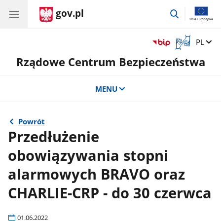
gov.pl
przejdź
do
wyszukiwar
Otwórz
Zmień 
PL
okno
Rządowe Centrum Bezpieczeństwa
z
tłumaczem
języka
MENU
migowego
Powrót
Przedłużenie
obowiązywania stopni
alarmowych BRAVO oraz
CHARLIE-CRP - do 30 czerwca
01.06.2022