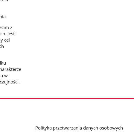
nia.
ecim z
h. Jest
y cel
ch
dku
harakterze
 a w
czujności.
Polityka przetwarzania danych osobowych