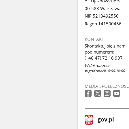
Al. Ujazdowskie 5
00-583 Warszawa
NIP 5213492550
Regon 141500466
KONTAKT
Skontaktuj się z nami
pod numerem:
(+48 47) 72 16 907
W dni robocze
w godzinach: 8:00-16:00
MEDIA SPOŁECZNOŚC
stopka
Strona
gov.pl
gov.pl
główna