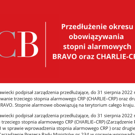
iecki podpisał zarządzenia przedłużające, do 31 sierpnia 2022 
ywanie trzeciego stopnia alarmowego CRP (CHARLIE–CRP) oraz dr
RAVO. Stopnie alarmowe obowiązują na terytorium całego kraju.
iecki podpisał zarządzenia przedłużające, do 31 sierpnia 2022 r
 trzeciego stopnia alarmowego CRP (CHARLIE–CRP) (Zarządzenie 
3 w sprawie wprowadzenia stopnia alarmowego CRP ) oraz drugie
rządzenie Prezesa Rady Ministrów nr 234 w sprawie wprowadz