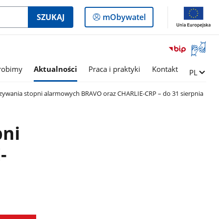
Logowanie
SZUKAJ
mObywatel
do
panelu
Otwórz
okno
z
robimy
Aktualności
Praca i praktyki
Kontakt
Zmień ję
PL
tłumac
języka
zywania stopni alarmowych BRAVO oraz CHARLIE-CRP – do 31 sierpnia
migowe
pni
-