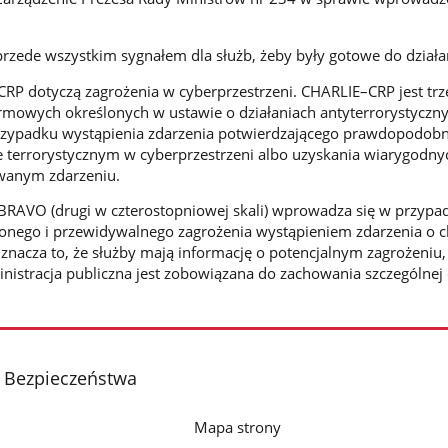
rzede wszystkim sygnałem dla służb, żeby były gotowe do działa
RP dotyczą zagrożenia w cyberprzestrzeni. CHARLIE–CRP jest trz
armowych określonych w ustawie o działaniach antyterrorystycznyc
ypadku wystąpienia zdarzenia potwierdzającego prawdopodobn
e terrorystycznym w cyberprzestrzeni albo uzyskania wiarygodny
owanym zdarzeniu.
BRAVO (drugi w czterostopniowej skali) wprowadza się w przypa
zonego i przewidywalnego zagrożenia wystąpieniem zdarzenia o c
znacza to, że służby mają informację o potencjalnym zagrożeniu,
nistracja publiczna jest zobowiązana do zachowania szczególnej 
 Bezpieczeństwa
Mapa strony