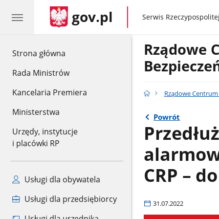
gov.pl
gov.pl
Serwis Rzeczypospolitej
Rządowe 
gov.pl
Strona główna
Bezpiecze
Rada Ministrów
Kancelaria Premiera
Rządowe Centrum 
Ministerstwa
Powrót
Przedłu
Urzędy, instytucje
i placówki RP
alarmow
CRP – do
Usługi dla obywatela
Usługi dla przedsiębiorcy
31.07.2022
Usługi dla urzędnika