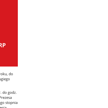
roku, do
ugiego
. do godz.
Prezesa
go stopnia
enia