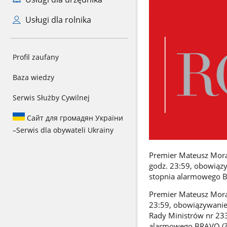
Usługi dla rolnika
Profil zaufany
Baza wiedzy
Serwis Służby Cywilnej
Сайт для громадян України
–
Serwis dla obywateli Ukrainy
Premier Mateusz Moraw
godz. 23:59, obowiąz
stopnia alarmowego B
Premier Mateusz Moraw
23:59, obowiązywanie
Rady Ministrów nr 23
alarmowego BRAVO (Za