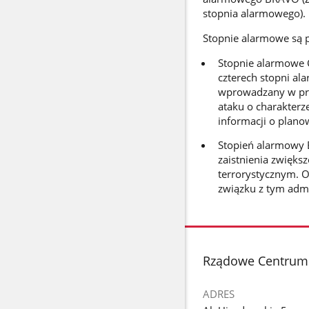
stopnia alarmowego).
Stopnie alarmowe są p
Stopnie alarmowe C
czterech stopni al
wprowadzany w prz
ataku o charakterz
informacji o plan
Stopień alarmowy 
zaistnienia zwięks
terrorystycznym. O
związku z tym admi
stopka
Rządowe Centrum
ADRES