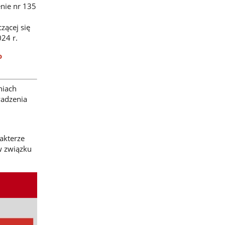
enie nr 135
zącej się
024 r.
o
niach
wadzenia
akterze
w związku