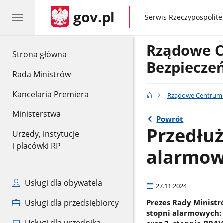
gov.pl
gov.pl
Serwis Rzeczypospolitej
Rządowe 
gov.pl
Strona główna
Bezpiecze
Rada Ministrów
Kancelaria Premiera
Rządowe Centrum 
Ministerstwa
Powrót
Przedłu
Urzędy, instytucje
i placówki RP
alarmowy
Usługi dla obywatela
27.11.2024
Prezes Rady Ministr
Usługi dla przedsiębiorcy
stopni alarmowych: 
Usługi dla urzędnika
oraz 2. stopnia BRA