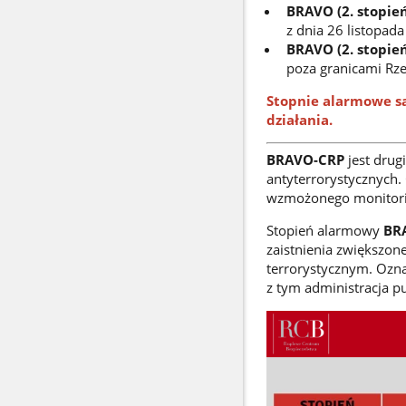
BRAVO (2. stopień
z dnia 26 listopada
BRAVO (2. stopień
poza granicami Rzec
Stopnie alarmowe są
działania.
BRAVO-CRP
jest drug
antyterrorystycznych.
wzmożonego monitorin
Stopień alarmowy
BR
zaistnienia zwiększon
terrorystycznym. Ozna
z tym administracja p