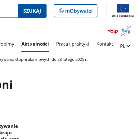
Logowanie
SZUKAJ
mObywatel
do
panelu
Otwórz
okno
z
robimy
Aktualności
Praca i praktyki
Kontakt
Zmień ję
PL
tłumac
języka
ywania stopni alarmowych do 28 lutego 2025 r.
migowe
pni
ązywanie
kraju
 się poza