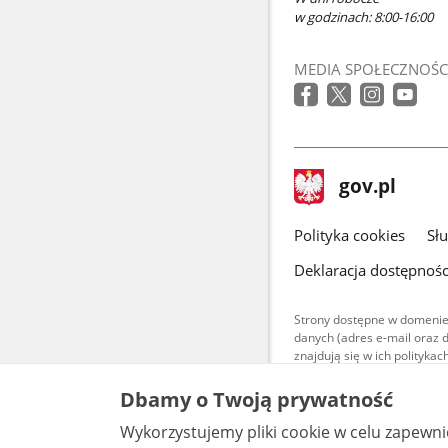
w godzinach: 8:00-16:00
MEDIA SPOŁECZNOŚC
stopka
Strona
gov.pl
gov.pl
główna
gov.pl
Polityka cookies
Sł
Deklaracja dostępnośc
Strony dostępne w domenie
danych (adres e-mail oraz 
znajdują się w ich polityk
Treści teksto
Dbamy o Twoją prywatność
udostępniane
warunkach 4.0
Wykorzystujemy pliki cookie w celu zapewn
są udostępni