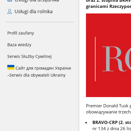
granicami Rzeczyposp
Usługi dla rolnika
Profil zaufany
Baza wiedzy
Serwis Służby Cywilnej
Сайт для громадян України
–
Serwis dla obywateli Ukrainy
Premier Donald Tusk p
obowiązywanie trzech
BRAVO-CRP (2. st
nr 134
z dnia 26 li