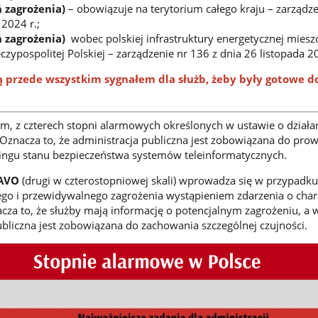
 zagrożenia)
– obowiązuje na terytorium całego kraju – zarządz
 2024 r.;
 zagrożenia)
wobec polskiej infrastruktury energetycznej mieszc
zypospolitej Polskiej – zarządzenie nr 136 z dnia 26 listopada 2
 przede wszystkim sygnałem dla służb, żeby były gotowe d
im, z czterech stopni alarmowych określonych w ustawie o działa
 Oznacza to, że administracja publiczna jest zobowiązana do pro
gu stanu bezpieczeństwa systemów teleinformatycznych.
AVO
(drugi w czterostopniowej skali) wprowadza się w przypadku
ego i przewidywalnego zagrożenia wystąpieniem zdarzenia o char
cza to, że służby mają informację o potencjalnym zagrożeniu, a 
ubliczna jest zobowiązana do zachowania szczególnej czujności.