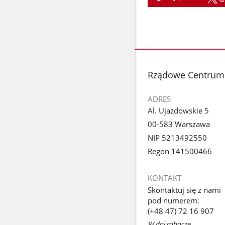
stopka
Rządowe Centrum
ADRES
Al. Ujazdowskie 5
00-583 Warszawa
NIP 5213492550
Regon 141500466
KONTAKT
Skontaktuj się z nami
pod numerem:
(+48 47) 72 16 907
W dni robocze