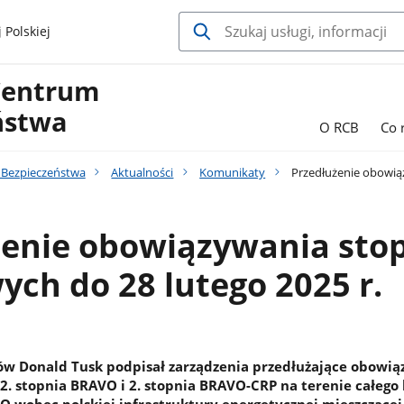
 Polskiej
Centrum
ństwa
O RCB
Co 
Bezpieczeństwa
Aktualności
Komunikaty
Przedłużenie obowiąz
żenie obowiązywania sto
ch do 28 lutego 2025 r.
ów Donald Tusk podpisał zarządzenia przedłużające obowi
2. stopnia BRAVO i 2. stopnia BRAVO-CRP na terenie całego 
VO wobec polskiej infrastruktury energetycznej mieszczącej