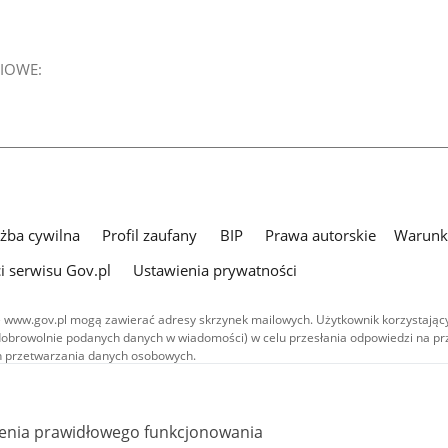
IOWE:
użba cywilna
Profil zaufany
BIP
Prawa autorskie
Warunki
i serwisu Gov.pl
Ustawienia prywatności
 www.gov.pl mogą zawierać adresy skrzynek mailowych. Użytkownik korzystający
dobrowolnie podanych danych w wiadomości) w celu przesłania odpowiedzi na prz
ach przetwarzania danych osobowych.
we publikowane w serwisie (z wyłączeniem treści audiowizualnych), są
 na licencji typu Creative Commons: uznanie autorstwa - na tych samych
 (CC BY-SA 4.0). Materiały audiowizualne, w tym zdjęcia, materiały audio i wideo
ienia prawidłowego funkcjonowania
ane na licencji typu Creative Commons: uznanie autorstwa użycie niekomercyjne 