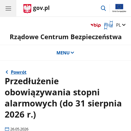
gov.pl
przejdź
do
wyszukiwar
Otwórz
Zmień 
PL
okno
Rządowe Centrum Bezpieczeństwa
z
tłumaczem
języka
MENU
migowego
Powrót
Przedłużenie
obowiązywania stopni
alarmowych (do 31 sierpnia
2026 r.)
26.05.2026