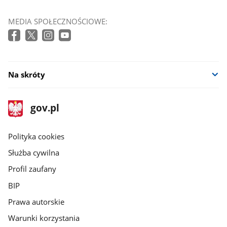
MEDIA SPOŁECZNOŚCIOWE:
Na skróty
stopka
Strona
gov.pl
gov.pl
główna
gov.pl
Polityka cookies
Służba cywilna
Profil zaufany
BIP
Prawa autorskie
Warunki korzystania