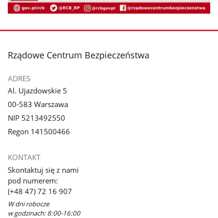
stopka
Rządowe Centrum Bezpieczeństwa
ADRES
Al. Ujazdowskie 5
00-583 Warszawa
NIP 5213492550
Regon 141500466
KONTAKT
Skontaktuj się z nami
pod numerem:
(+48 47) 72 16 907
W dni robocze
w godzinach: 8:00-16:00