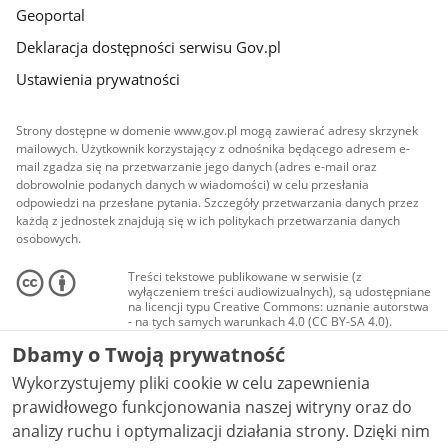
Geoportal
Deklaracja dostępności serwisu Gov.pl
Ustawienia prywatności
Strony dostępne w domenie www.gov.pl mogą zawierać adresy skrzynek
mailowych. Użytkownik korzystający z odnośnika będącego adresem e-
mail zgadza się na przetwarzanie jego danych (adres e-mail oraz
dobrowolnie podanych danych w wiadomości) w celu przesłania
odpowiedzi na przesłane pytania. Szczegóły przetwarzania danych przez
każdą z jednostek znajdują się w ich politykach przetwarzania danych
osobowych.
Treści tekstowe publikowane w serwisie (z
wyłączeniem treści audiowizualnych), są udostępniane
na licencji typu Creative Commons: uznanie autorstwa
- na tych samych warunkach 4.0 (CC BY-SA 4.0).
Materiały audiowizualne, w tym zdjęcia, materiały
Dbamy o Twoją prywatność
audio i wideo, są udostępniane na licencji typu
Creative Commons: uznanie autorstwa użycie
Wykorzystujemy pliki cookie w celu zapewnienia
niekomercyjne - bez utworów zależnych 4.0 (CC BY-
NC-ND 4.0), o ile nie jest to stwierdzone inaczej.
prawidłowego funkcjonowania naszej witryny oraz do
analizy ruchu i optymalizacji działania strony. Dzięki nim