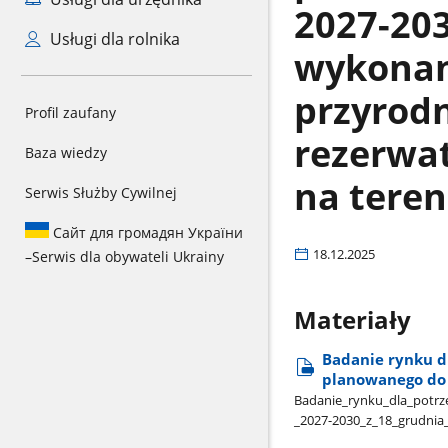
2027-203
Usługi dla rolnika
wykonan
przyrod
Profil zaufany
rezerwat
Baza wiedzy
na tere
Serwis Służby Cywilnej
Сайт для громадян України
18.12.2025
–
Serwis dla obywateli Ukrainy
Materiały
Badanie rynku d
planowanego do r
Badanie​_rynku​_dla​_potrz
_2027-2030​_z​_18​_grudnia