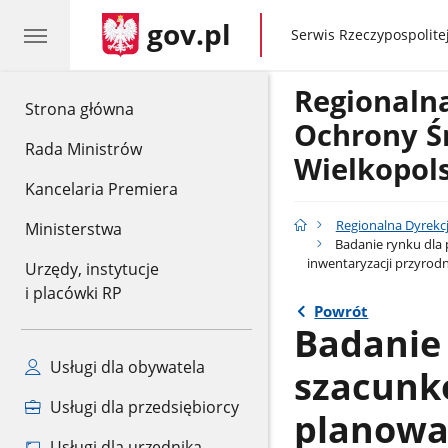
gov.pl
gov.pl
Serwis Rzeczypospolitej
Regionaln
gov.pl
Strona główna
Ochrony Ś
Rada Ministrów
Wielkopol
Kancelaria Premiera
Regionalna Dyrekc
Ministerstwa
Badanie rynku dla 
inwentaryzacji przyrod
Urzędy, instytucje
i placówki RP
Powrót
Badanie 
Usługi dla obywatela
szacunk
Usługi dla przedsiębiorcy
planowan
Usługi dla urzędnika