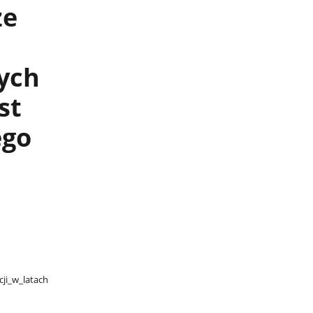
ze
ych
st
ego
​_w​_latach​