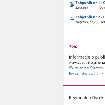
Załącznik nr 1 
Załącznik​_nr​_1​_-​_
Załącznik nr 2 -
Załącznik​_nr​_2​_-​_F
Informacje o publ
Pierwsza publikacja:
19.1
Wytwarzający/ Odpowiada
Pokaż historię zmian
stopka
Regionalna Dyrek