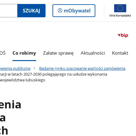
Logowanie
SZUKAJ
mObywatel
do
panelu
OŚ
Co robimy
Załatw sprawę
Aktualności
Kontakt
wienia publiczne
Badanie rynku szacowanie wartości zamówienia
acji w latach 2027-2030 polegającego na usłudze wykonania
e województwa lubuskiego
enia
a
ch