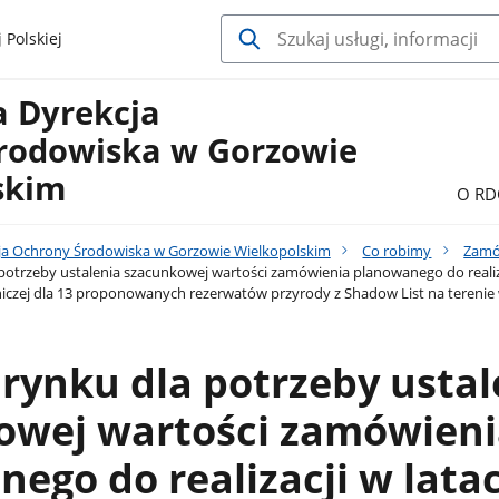
 Polskiej
a Dyrekcja
rodowiska w Gorzowie
skim
O RD
ja Ochrony Środowiska w Gorzowie Wielkopolskim
Co robimy
Zamó
potrzeby ustalenia szacunkowej wartości zamówienia planowanego do realiz
niczej dla 13 proponowanych rezerwatów przyrody z Shadow List na tereni
rynku dla potrzeby ustal
owej wartości zamówieni
ego do realizacji w lata