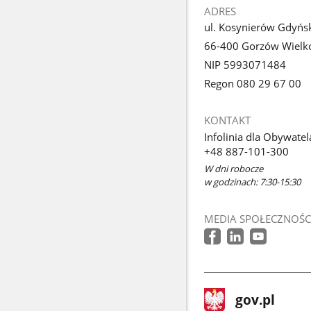
ADRES
ul. Kosynierów Gdyńs
66-400 Gorzów Wielko
NIP 5993071484
Regon 080 29 67 00
KONTAKT
Infolinia dla Obywatel
+48 887-101-300
W dni robocze
w godzinach: 7:30-15:30
MEDIA SPOŁECZNOŚC
stopka
Strona
gov.pl
gov.pl