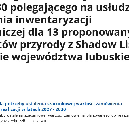
0 polegającego na usłud
ia inwentaryzacji
niczej dla 13 proponowan
ów przyrody z Shadow Li
nie województwa lubuski
la potrzeby ustalenia szacunkowej wartości zamówienia
ealizacji w latach 2027 - 2030
eby​_ustalenia​_szacunkowej​_wartości​_zamówienia​_planowanego​_do​_realizacji
​_2025​_roku.pdf
0.25MB