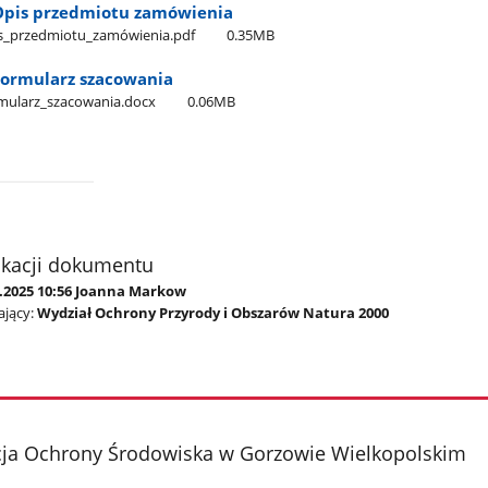
- Opis przedmiotu zamówienia
Opis​_przedmiotu​_zamówienia.pdf
0.35MB
 Formularz szacowania
ormularz​_szacowania.docx
0.06MB
ikacji dokumentu
2.2025 10:56 Joanna Markow
jący:
Wydział Ochrony Przyrody i Obszarów Natura 2000
cja Ochrony Środowiska w Gorzowie Wielkopolskim