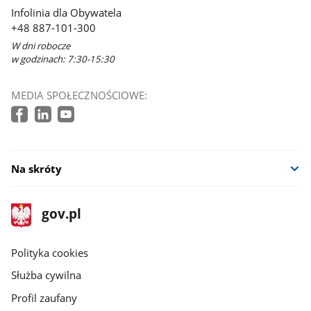
Infolinia dla Obywatela
+48 887-101-300
W dni robocze
w godzinach: 7:30-15:30
MEDIA SPOŁECZNOŚCIOWE:
Na skróty
stopka
Strona
gov.pl
gov.pl
główna
gov.pl
Polityka cookies
Służba cywilna
Profil zaufany