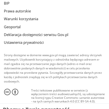
BIP
Prawa autorskie
Warunki korzystania
Geoportal
Deklaracja dostępności serwisu Gov.pl
Ustawienia prywatności
Strony dostępne w domenie www.gov.pl mogą zawierać adresy skrzynek
mailowych. Użytkownik korzystający z odnośnika będącego adresem e-
mail zgadza się na przetwarzanie jego danych (adres e-mail oraz
dobrowolnie podanych danych w wiadomości) w celu przesłania
odpowiedzi na przesłane pytania. Szczegóły przetwarzania danych przez
każdą z jednostek znajdują się w ich politykach przetwarzania danych
osobowych.
Treści tekstowe publikowane w serwisie (z
wyłączeniem treści audiowizualnych), są udostępniane
na licencji typu Creative Commons: uznanie autorstwa
- na tych samych warunkach 4.0 (CC BY-SA 4.0).
Materiały audiowizualne, w tym zdjęcia, materiały
audio i wideo, są udostępniane na licencji typu