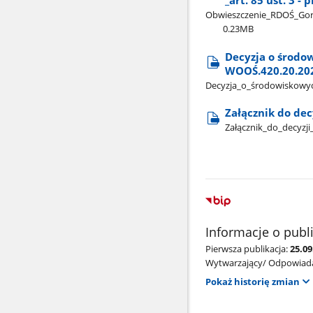
_art. 85 ust. 3 -
Obwieszczenie​_RDOŚ​_Gorzó
0.23MB
Decyzja o środo
WOOŚ.420.20.202
Decyzja​_o​_środowiskowyc
Załącznik do dec
Załącznik​_do​_decyzji
Informacje o publ
Pierwsza publikacja:
25.0
Wytwarzający/ Odpowiada
Pokaż historię zmian