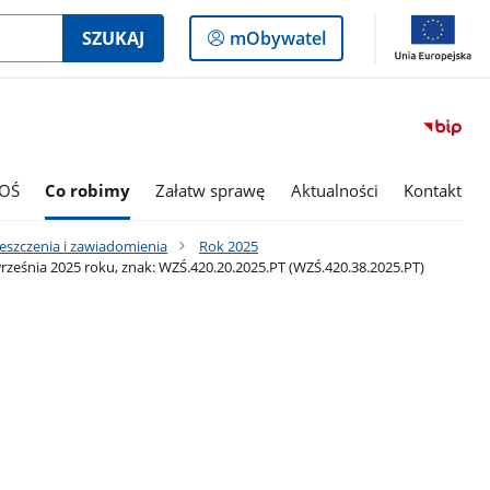
Logowanie
SZUKAJ
mObywatel
do
panelu
OŚ
Co robimy
Załatw sprawę
Aktualności
Kontakt
eszczenia i zawiadomienia
Rok 2025
eśnia 2025 roku, znak: WZŚ.420.20.2025.PT (WZŚ.420.38.2025.PT)