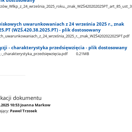
 plik dostosowany
w​_Wlkp​_z​_24​_września​_2025​_roku,​_znak​_WZŚ420202025PT​_art​_85​_ust​_3
wiskowych uwarunkowaniach z 24 września 2025 r., znak
5.PT (WZŚ.420.38.2025.PT) - plik dostosowany
h​_uwarunkowaniach​_z​_24​_września​_2025​_r,​_znak​_WZŚ4202022025PT.pdf
yzji - charakterystyka przedsięwzięcia - plik dostosowany
​_-​_charakterystyka​_przedsięwzięcia.pdf
0.21MB
ikacji dokumentu
9.2025 10:53 Joanna Markow
jący:
Paweł Trzosek