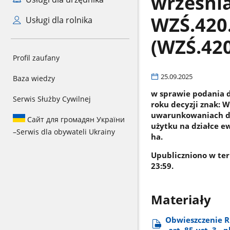
września
WZŚ.420
Usługi dla rolnika
(WZŚ.420
Profil zaufany
25.09.2025
Baza wiedzy
w sprawie podania d
Serwis Służby Cywilnej
roku decyzji znak: 
uwarunkowaniach dla
Сайт для громадян України
użytku na działce e
–
Serwis dla obywateli Ukrainy
ha.
Upubliczniono w ter
23:59.
Materiały
Obwieszczenie R