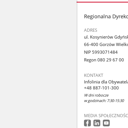
stopka
Regionalna Dyrek
ADRES
ul. Kosynierów Gdyńs
66-400 Gorzów Wielko
NIP 5993071484
Regon 080 29 67 00
KONTAKT
Infolinia dla Obywatel
+48 887-101-300
W dni robocze
w godzinach: 7:30-15:30
MEDIA SPOŁECZNOŚC