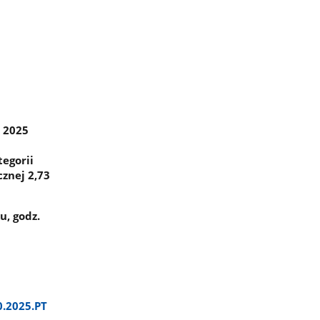
 2025
egorii
znej 2,73
u, godz.
.2025.PT​