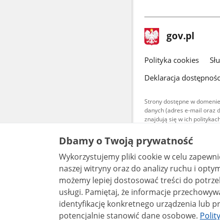
stopka
Strona
gov.pl
gov.pl
główna
gov.pl
Polityka cookies
Sł
Deklaracja dostępnośc
Strony dostępne w domenie
danych (adres e-mail oraz 
znajdują się w ich polityk
Treści teksto
Dbamy o Twoją prywatność
udostępniane
warunkach 4.0
Wykorzystujemy pliki cookie w celu zapewn
są udostępni
bez utworów z
naszej witryny oraz do analizy ruchu i optymalizacj
możemy lepiej dostosować treści do potrzeb
usługi. Pamiętaj, że informacje przechowywane w plikach cookie mogą pozwalać na
identyfikację konkretnego urządzenia lub pr
potencjalnie stanowić dane osobowe.
Polit