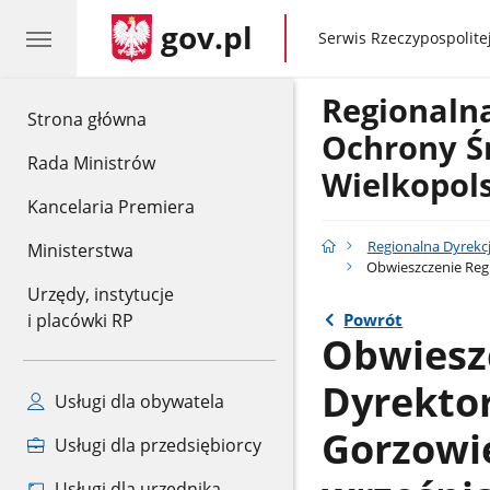
gov.pl
gov.pl
Serwis Rzeczypospolitej
Regionaln
gov.pl
Strona główna
Ochrony Ś
Rada Ministrów
Wielkopol
Kancelaria Premiera
Regionalna Dyrekc
Ministerstwa
Obwieszczenie Regi
Urzędy, instytucje
Powrót
i placówki RP
Obwiesz
Dyrekto
Usługi dla obywatela
Gorzowie
Usługi dla przedsiębiorcy
Usługi dla urzędnika