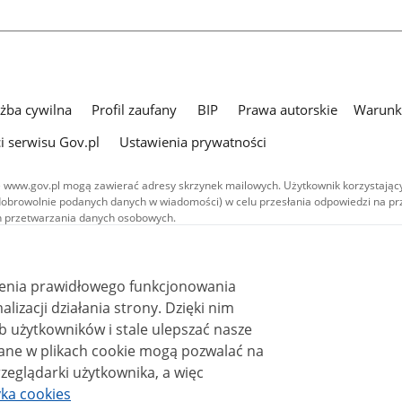
użba cywilna
Profil zaufany
BIP
Prawa autorskie
Warunki
i serwisu Gov.pl
Ustawienia prywatności
 www.gov.pl mogą zawierać adresy skrzynek mailowych. Użytkownik korzystający
dobrowolnie podanych danych w wiadomości) w celu przesłania odpowiedzi na prz
ach przetwarzania danych osobowych.
we publikowane w serwisie (z wyłączeniem treści audiowizualnych), są
 na licencji typu Creative Commons: uznanie autorstwa - na tych samych
 (CC BY-SA 4.0). Materiały audiowizualne, w tym zdjęcia, materiały audio i wideo
ienia prawidłowego funkcjonowania
ane na licencji typu Creative Commons: uznanie autorstwa użycie niekomercyjne 
ależnych 4.0 (CC BY-NC-ND 4.0), o ile nie jest to stwierdzone inaczej.
i działania strony. Dzięki nim
 użytkowników i stale ulepszać nasze
zeglądarki użytkownika, a więc
yka cookies