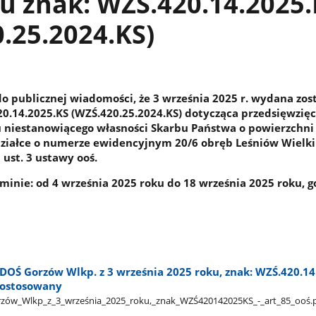
u znak: WZŚ.420.14.2025
.25.2024.KS)
o publicznej wiadomości, że 3 września 2025 r. wydana zos
20.14.2025.KS (WZŚ.420.25.2024.KS) dotycząca przedsięwzię
 niestanowiącego własności Skarbu Państwa o powierzchni
działce o numerze ewidencyjnym 20/6 obręb Leśniów Wielki
 ust. 3 ustawy ooś.
minie: od 4 września 2025 roku do 18 września 2025 roku, g
OŚ Gorzów Wlkp. z 3 września 2025 roku, znak: WZŚ.420.14.
 dostosowany
w​_Wlkp​_z​_3​_września​_2025​_roku,​_znak​_WZŚ420142025KS​_-​_art​_85​_ooś.