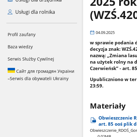
2025 rok
(WZŚ.420
Usługi dla rolnika
04.09.2025
Profil zaufany
w sprawie podania d
Baza wiedzy
decyzja znak: WZŚ.4
nazwą: „Zmiana lasu
Serwis Służby Cywilnej
na użytek rolny na 
Czerwieńsk” - art. 85
Сайт для громадян України
–
Serwis dla obywateli Ukrainy
Upubliczniono w ter
23:59.
Materiały
Obwieszczenie RD
art. 85 ooś plik
Obwieszczenie​_RDOŚ​_Gorzó
0.02MB