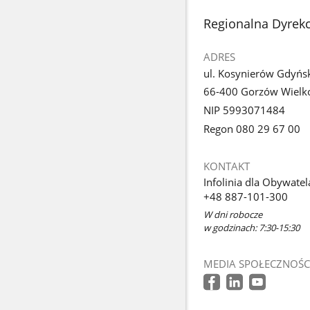
stopka
Regionalna Dyrek
ADRES
ul. Kosynierów Gdyńs
66-400 Gorzów Wielko
NIP 5993071484
Regon 080 29 67 00
KONTAKT
Infolinia dla Obywatel
+48 887-101-300
W dni robocze
w godzinach: 7:30-15:30
MEDIA SPOŁECZNOŚC