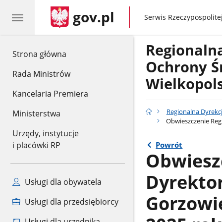
gov.pl
gov.pl
Serwis Rzeczypospolitej
Regionaln
gov.pl
Strona główna
Ochrony Ś
Rada Ministrów
Wielkopol
Kancelaria Premiera
Regionalna Dyrekc
Ministerstwa
Obwieszczenie Regi
Urzędy, instytucje
Powrót
i placówki RP
Obwiesz
Dyrekto
Usługi dla obywatela
Gorzowie
Usługi dla przedsiębiorcy
Usługi dla urzędnika