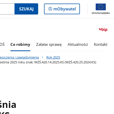
Logowanie
SZUKAJ
mObywatel
do
panelu
OŚ
Co robimy
Załatw sprawę
Aktualności
Kontakt
eszczenia i zawiadomienia
Rok 2025
śnia 2025 roku znak: WZŚ.420.14.2025.KS (WZŚ.420.25.2024.KS)
śnia