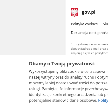
stopka
Strona
gov.pl
gov.pl
główna
gov.pl
Polityka cookies
Sł
Deklaracja dostępnośc
Strony dostępne w domenie
danych (adres e-mail oraz 
znajdują się w ich polityk
Treści teksto
Dbamy o Twoją prywatność
udostępniane
warunkach 4.0
Wykorzystujemy pliki cookie w celu zapewn
są udostępni
bez utworów z
naszej witryny oraz do analizy ruchu i optymalizacj
możemy lepiej dostosować treści do potrzeb
usługi. Pamiętaj, że informacje przechowywane w plikach cookie mogą pozwalać na
identyfikację konkretnego urządzenia lub pr
potencjalnie stanowić dane osobowe.
Polit