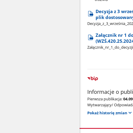
Decyzja z 3 wrze
plik dostosowan
Decyzja​_z​_3​_września​_
Załącznik nr 1 d
(WZŚ.420.25.2024
Załącznik​_nr​_1​_do​_decy
Informacje o publ
Pierwsza publikacja:
04.09
Wytwarzający/ Odpowiada
Pokaż historię zmian