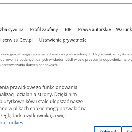
użba cywilna
Profil zaufany
BIP
Prawa autorskie
Warunki
i serwisu Gov.pl
Ustawienia prywatności
 www.gov.pl mogą zawierać adresy skrzynek mailowych. Użytkownik korzystający
dobrowolnie podanych danych w wiadomości) w celu przesłania odpowiedzi na prz
ach przetwarzania danych osobowych.
we publikowane w serwisie (z wyłączeniem treści audiowizualnych), są
 na licencji typu Creative Commons: uznanie autorstwa - na tych samych
 (CC BY-SA 4.0). Materiały audiowizualne, w tym zdjęcia, materiały audio i wideo
ienia prawidłowego funkcjonowania
ane na licencji typu Creative Commons: uznanie autorstwa użycie niekomercyjne 
ależnych 4.0 (CC BY-NC-ND 4.0), o ile nie jest to stwierdzone inaczej.
i działania strony. Dzięki nim
 użytkowników i stale ulepszać nasze
zeglądarki użytkownika, a więc
yka cookies