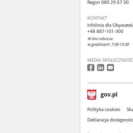
Regon 080 29 67 00
KONTAKT
Infolinia dla Obywatel
+48 887-101-300
W dni robocze
w godzinach: 7:30-15:30
MEDIA SPOŁECZNOŚC
stopka
Strona
gov.pl
gov.pl
główna
gov.pl
Polityka cookies
Sł
Deklaracja dostępnośc