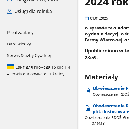
2024 rok
Usługi dla rolnika
01.01.2025
w sprawie zawiadom
Profil zaufany
wydania decyzji o 
Farmy Wiatrowej wra
Baza wiedzy
Upubliczniono w ter
Serwis Służby Cywilnej
23:59.
Сайт для громадян України
–
Serwis dla obywateli Ukrainy
Materiały
Obwieszczenie R
Obwieszczenie​_RDOŚ​
Obwieszczenie R
plik dostosowan
Obwieszczenie​_RDOŚ​_Gorz
0.16MB