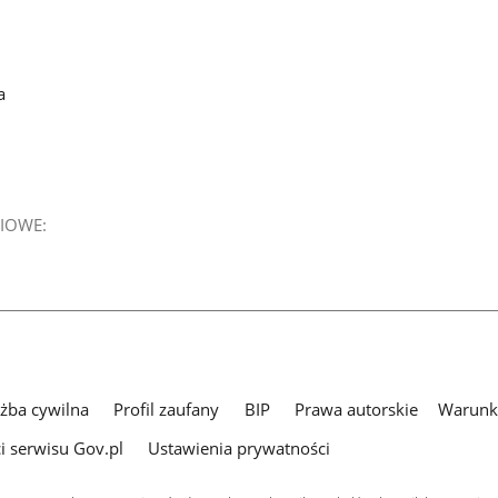
a
IOWE:
użba cywilna
Profil zaufany
BIP
Prawa autorskie
Warunki
i serwisu Gov.pl
Ustawienia prywatności