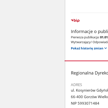
Informacje o publ
Pierwsza publikacja:
01.01
Wytwarzający/ Odpowiada
Pokaż historię zmian
stopka
Regionalna Dyrek
ADRES
ul. Kosynierów Gdyńs
66-400 Gorzów Wielko
NIP 5993071484