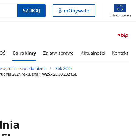
Logowanie
SZUKAJ
mObywatel
do
panelu
OŚ
Co robimy
Załatw sprawę
Aktualności
Kontakt
eszczenia i zawiadomienia
Rok 2025
udnia 2024 roku, znak: WZŚ.420.30.2024.SL
dnia