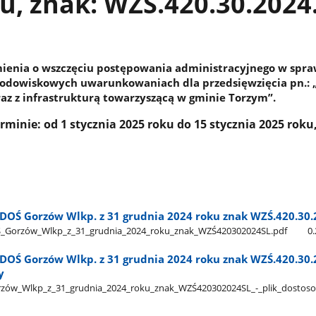
u, znak: WZŚ.420.30.2024
ienia o wszczęciu postępowania administracyjnego w spra
środowiskowych uwarunkowaniach dla przedsięwzięcia pn.:
z z infrastrukturą towarzyszącą w gminie Torzym”.
minie: od 1 stycznia 2025 roku do 15 stycznia 2025 roku,
DOŚ Gorzów Wlkp. z 31 grudnia 2024 roku znak WZŚ.420.30.
_Gorzów​_Wlkp​_z​_31​_grudnia​_2024​_roku​_znak​_WZŚ420302024SL.pdf
0
DOŚ Gorzów Wlkp. z 31 grudnia 2024 roku znak WZŚ.420.30.2
y
ów​_Wlkp​_z​_31​_grudnia​_2024​_roku​_znak​_WZŚ420302024SL​_-​_plik​_dosto