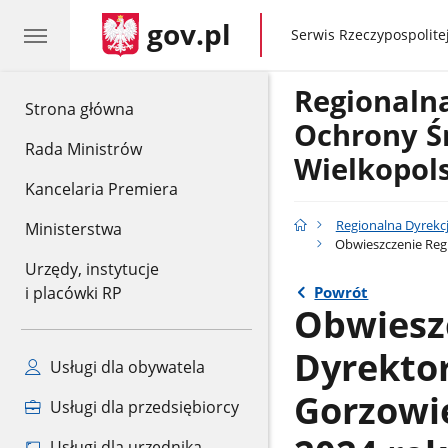
gov.pl
gov.pl
Serwis Rzeczypospolitej
Regionaln
gov.pl
Strona główna
Ochrony Ś
Rada Ministrów
Wielkopol
Kancelaria Premiera
Regionalna Dyrekc
Ministerstwa
Obwieszczenie Regi
Urzędy, instytucje
Powrót
i placówki RP
Obwiesz
Dyrekto
Usługi dla obywatela
Gorzowie
Usługi dla przedsiębiorcy
Usługi dla urzędnika