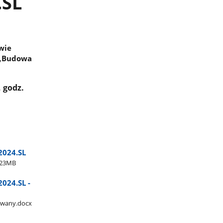
.SL
wie
 „Budowa
 godz.
2024.SL
.23MB
024.SL -
sowany.docx