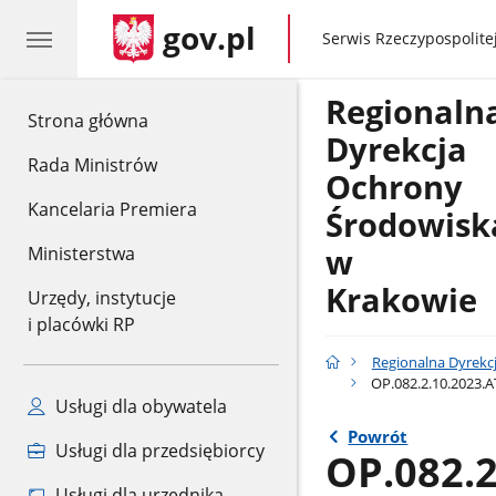
gov.pl
gov.pl
Serwis Rzeczypospolitej
Regionaln
gov.pl
Strona główna
Dyrekcja
Rada Ministrów
Ochrony
Kancelaria Premiera
Środowisk
w
Ministerstwa
Krakowie
Urzędy, instytucje
i placówki RP
Regionalna Dyrekc
OP.082.2.10.2023.
Usługi dla obywatela
Powrót
Usługi dla przedsiębiorcy
OP.082.
Usługi dla urzędnika