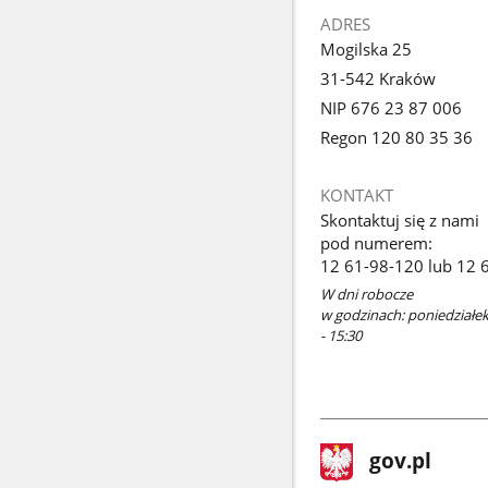
ADRES
Mogilska 25
31-542 Kraków
NIP 676 23 87 006
Regon 120 80 35 36
KONTAKT
Skontaktuj się z nami
pod numerem:
12 61-98-120 lub 12 
W dni robocze
w godzinach: poniedziałek 
- 15:30
stopka
Strona
gov.pl
gov.pl
główna