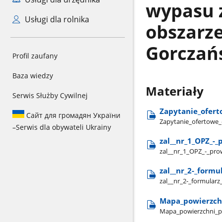
wypasu 
Usługi dla rolnika
obszarze
Gorczań
Profil zaufany
Baza wiedzy
Materiały
Serwis Służby Cywilnej
Zapytanie​_ofert
Сайт для громадян України
Zapytanie​_ofertowe​_
–
Serwis dla obywateli Ukrainy
zal​_​_nr​_1​_OPZ​
zal​_​_nr​_1​_OPZ​_-​_
zal​_​_nr​_2-​_form
zal​_​_nr​_2-​_formular
Mapa​_powierzch
Mapa​_powierzchni​_