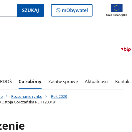
Logowanie
SZUKAJ
mObywatel
do
panelu
 RDOŚ
Co robimy
Załatw sprawę
Aktualności
Kontakt
ne
Rozeznanie rynku
Rok 2023
0 Ostoja Gorczańska PLH120018"
zenie