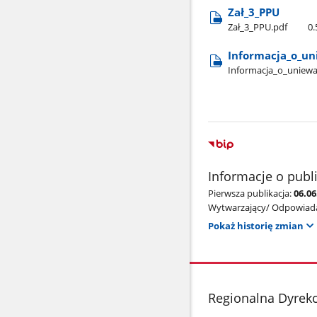
Zał​_3​_PPU
Zał​_3​_PPU.pdf
0
Informacja​_o​_u
Informacja​_o​_uniew
Informacje o publ
Pierwsza publikacja:
06.0
Wytwarzający/ Odpowiada
Pokaż historię zmian
stopka
Regionalna Dyrek