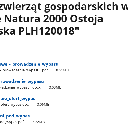
zwierząt gospodarskich 
 Natura 2000 Ostoja
ska PLH120018"
owe​_-​_prowadzenie​_wypasu​_
-​_prowadzenie​_wypasu​_.pdf
0.61MB
_-​_prowadzenie​_wypasu​_
prowadzenie​_wypasu​_.docx
0.03MB
ularz​_ofert​_wypas
z​_ofert​_wypas.doc
0.06MB
ni​_pod​_wypas
pod​_wypas.pdf
7.72MB