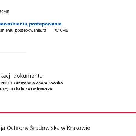
.50MB
niewaznieniu​_postepowania
aznieniu​_postepowania.rtf
0.16MB
ikacji dokumentu
6.2023 13:42 Izabela Znamirowska
jący:
Izabela Znamirowska
cja Ochrony Środowiska w Krakowie