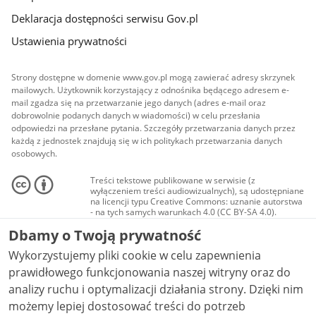
Deklaracja dostępności serwisu Gov.pl
Ustawienia prywatności
Strony dostępne w domenie www.gov.pl mogą zawierać adresy skrzynek
mailowych. Użytkownik korzystający z odnośnika będącego adresem e-
mail zgadza się na przetwarzanie jego danych (adres e-mail oraz
dobrowolnie podanych danych w wiadomości) w celu przesłania
odpowiedzi na przesłane pytania. Szczegóły przetwarzania danych przez
każdą z jednostek znajdują się w ich politykach przetwarzania danych
osobowych.
Treści tekstowe publikowane w serwisie (z
wyłączeniem treści audiowizualnych), są udostępniane
na licencji typu Creative Commons: uznanie autorstwa
- na tych samych warunkach 4.0 (CC BY-SA 4.0).
Materiały audiowizualne, w tym zdjęcia, materiały
Dbamy o Twoją prywatność
audio i wideo, są udostępniane na licencji typu
Creative Commons: uznanie autorstwa użycie
Wykorzystujemy pliki cookie w celu zapewnienia
niekomercyjne - bez utworów zależnych 4.0 (CC BY-
NC-ND 4.0), o ile nie jest to stwierdzone inaczej.
prawidłowego funkcjonowania naszej witryny oraz do
analizy ruchu i optymalizacji działania strony. Dzięki nim
możemy lepiej dostosować treści do potrzeb