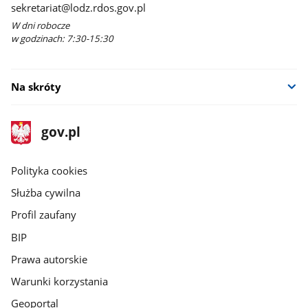
sekretariat@lodz.rdos.gov.pl
W dni robocze
w godzinach: 7:30-15:30
Na skróty
stopka
Strona
gov.pl
gov.pl
główna
gov.pl
Polityka cookies
Służba cywilna
Profil zaufany
BIP
Prawa autorskie
Warunki korzystania
Geoportal