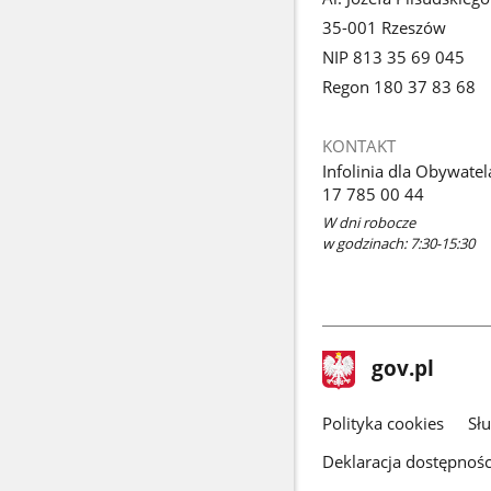
35-001 Rzeszów
NIP 813 35 69 045
Regon 180 37 83 68
KONTAKT
Infolinia dla Obywatel
17 785 00 44
W dni robocze
w godzinach: 7:30-15:30
stopka
Strona
gov.pl
gov.pl
główna
gov.pl
Polityka cookies
Sł
Deklaracja dostępnośc