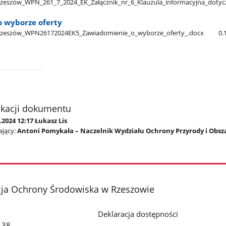
szów​_WPN​_261​_7​_2024​_EK​_Załącznik​_nr​_6​_Klauzula​_informacyjna​_doty
 wyborze oferty
zeszów​_WPN26172024EK5​_Zawiadomienie​_o​_wyborze​_oferty​_.docx
0.
ikacji dokumentu
.2024 12:17 Łukasz Lis
jący:
Antoni Pomykała – Naczelnik Wydziału Ochrony Przyrody i Obs
cja Ochrony Środowiska w Rzeszowie
Deklaracja dostępności
o 38