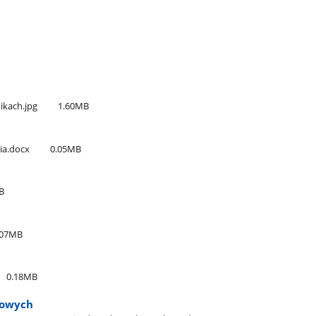
ikach.jpg
1.60MB
nia.docx
0.05MB
B
.07MB
0.18MB
bowych