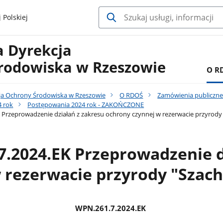
 Polskiej
a Dyrekcja
rodowiska w Rzeszowie
O R
ja Ochrony Środowiska w Rzeszowie
O RDOŚ
Zamówienia publiczn
 rok
Postępowania 2024 rok - ZAKOŃCZONE
Przeprowadzenie działań z zakresu ochrony czynnej w rezerwacie przyrod
.2024.EK Przeprowadzenie d
w rezerwacie przyrody "Szac
WPN.261.7.2024.EK