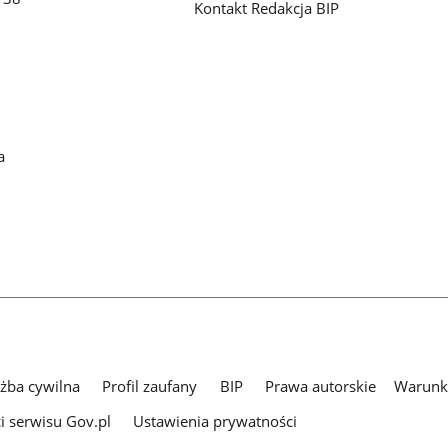
Kontakt Redakcja BIP
a
użba cywilna
Profil zaufany
BIP
Prawa autorskie
Warunki
i serwisu Gov.pl
Ustawienia prywatności