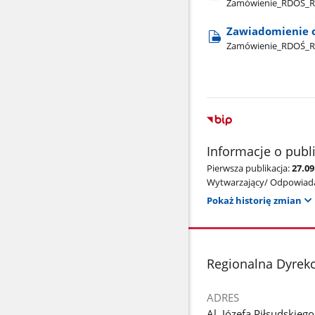
Zamówienie​_RDOŚ​_Rze
Zawiadomienie o
Zamówienie​_RDOŚ​_R
Informacje o publ
Pierwsza publikacja:
27.09
Wytwarzający/ Odpowiada
Pokaż historię zmian
stopka
Regionalna Dyrek
ADRES
Al. Józefa Piłsudskieg