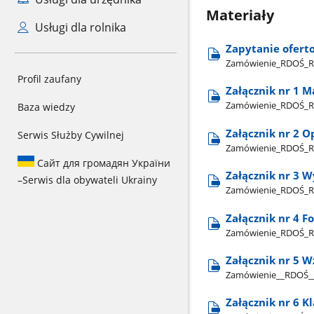
Materiały
Usługi dla rolnika
Zapytanie ofert
Zamówienie​_RDOŚ​_Rz
Profil zaufany
Załącznik nr 1 
Zamówienie​_RDOŚ​_Rz
Baza wiedzy
Załącznik nr 2 
Serwis Służby Cywilnej
Zamówienie​_RDOŚ​_Rze
Сайт для громадян України
Załącznik nr 3 W
–
Serwis dla obywateli Ukrainy
Zamówienie​_RDOŚ​_Rze
Załącznik nr 4 F
Zamówienie​_RDOŚ​_Rze
Załącznik nr 5 
Zamówienie​_​_RDOŚ​_​_
Załącznik nr 6 