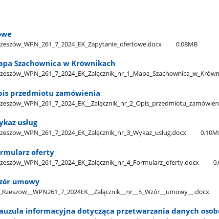
owe
eszów​_WPN​_261​_7​_2024​_EK​_Zapytanie​_ofertowe.docx
0.08MB
Mapa Szachownica w Krównikach
eszów​_WPN​_261​_7​_2024​_EK​_Załącznik​_nr​_1​_Mapa​_Szachownica​_w​_Krówn
Opis przedmiotu zamówienia
szów​_WPN​_261​_7​_2024​_EK​_​_Załącznik​_nr​_2​_Opis​_przedmiotu​_zamówie
ykaz usług
szow​_WPN​_261​_7​_2024​_EK​_Załącznik​_nr​_3​_Wykaz​_usług.docx
0.10M
ormularz oferty
szów​_WPN​_261​_7​_2024​_EK​_Załącznik​_nr​_4​_Formularz​_oferty.docx
0
Wzór umowy
Rzeszow​_​_WPN261​_7​_2024EK​_​_Załącznik​_​_nr​_​_5​_Wzór​_​_umowy​_​_.docx
Klauzula informacyjna dotycząca przetwarzania danych oso