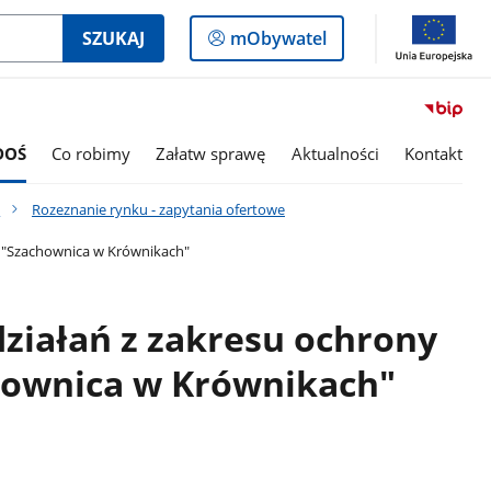
Logowanie
SZUKAJ
mObywatel
do
panelu
DOŚ
Co robimy
Załatw sprawę
Aktualności
Kontakt
e
Rozeznanie rynku - zapytania ofertowe
y "Szachownica w Krównikach"
ziałań z zakresu ochrony
hownica w Krównikach"