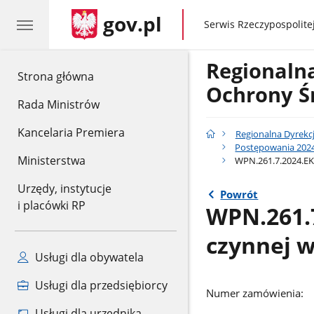
gov.pl
gov.pl
Serwis Rzeczypospolitej
Regionaln
gov.pl
Strona główna
Ochrony Ś
Rada Ministrów
Kancelaria Premiera
Regionalna Dyrekc
Postępowania 2024
Ministerstwa
WPN.261.7.2024.EK 
Urzędy, instytucje
Powrót
i placówki RP
WPN.261.7
czynnej 
Usługi dla obywatela
Usługi dla przedsiębiorcy
Numer zamówienia:
Usługi dla urzędnika