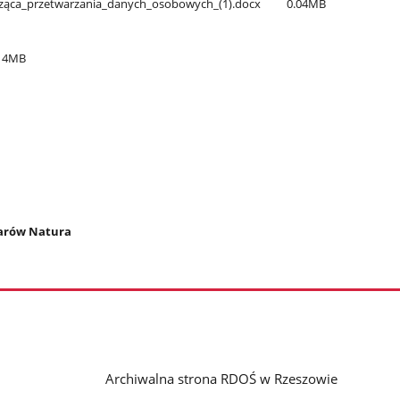
cząca​_przetwarzania​_danych​_osobowych​_(1).docx
0.04MB
14MB
zarów Natura
Archiwalna strona RDOŚ w Rzeszowie