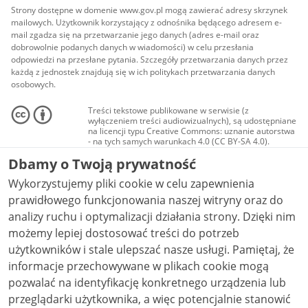
Strony dostępne w domenie www.gov.pl mogą zawierać adresy skrzynek
mailowych. Użytkownik korzystający z odnośnika będącego adresem e-
mail zgadza się na przetwarzanie jego danych (adres e-mail oraz
dobrowolnie podanych danych w wiadomości) w celu przesłania
odpowiedzi na przesłane pytania. Szczegóły przetwarzania danych przez
każdą z jednostek znajdują się w ich politykach przetwarzania danych
osobowych.
Treści tekstowe publikowane w serwisie (z
wyłączeniem treści audiowizualnych), są udostępniane
na licencji typu Creative Commons: uznanie autorstwa
- na tych samych warunkach 4.0 (CC BY-SA 4.0).
Materiały audiowizualne, w tym zdjęcia, materiały
Dbamy o Twoją prywatność
audio i wideo, są udostępniane na licencji typu
Creative Commons: uznanie autorstwa użycie
Wykorzystujemy pliki cookie w celu zapewnienia
niekomercyjne - bez utworów zależnych 4.0 (CC BY-
NC-ND 4.0), o ile nie jest to stwierdzone inaczej.
prawidłowego funkcjonowania naszej witryny oraz do
analizy ruchu i optymalizacji działania strony. Dzięki nim
możemy lepiej dostosować treści do potrzeb
użytkowników i stale ulepszać nasze usługi. Pamiętaj, że
informacje przechowywane w plikach cookie mogą
pozwalać na identyfikację konkretnego urządzenia lub
przeglądarki użytkownika, a więc potencjalnie stanowić