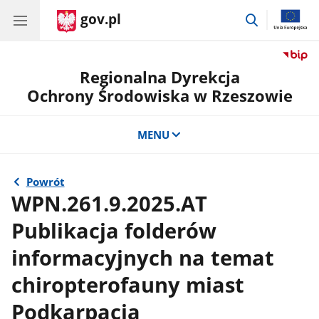
gov.pl
przejdź
do
wyszukiwar
Regionalna Dyrekcja
Ochrony Środowiska w Rzeszowie
MENU
Powrót
WPN.261.9.2025.AT
Publikacja folderów
informacyjnych na temat
chiropterofauny miast
Podkarpacia