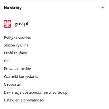
Na skróty
stopka
Strona
gov.pl
gov.pl
główna
gov.pl
Polityka cookies
Służba cywilna
Profil zaufany
BIP
Prawa autorskie
Warunki korzystania
Geoportal
Deklaracja dostępności serwisu Gov.pl
Ustawienia prywatności