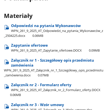
Materiały
Odpowiedzi na pytania Wykonawców
WPN​_261​_9​_2025​_AT​_Odpowiedzi​_na​_pytania​_Wykonawców​_z​
_2504225.docx
0.06MB
Zapytanie ofertowe
WPN​_261​_9​_2025​_AT​_Zapytanie​_ofertowe.DOCX
0.09MB
Załącznik nr 1 - Szczegółowy opis przedmiotu
zamówienia
WPN​_261​_9​_2025​_AT​_Załącznik​_nr​_1​_Szczegółowy​_opis​_przedmiotu​
_zamówienia.docx
0.07MB
Załącznik nr 2 - Formularz oferty
WPN​_261​_9​_2025​_AT​_Załącznik​_nr​_2​_Formularz​_oferty.DOCX
0.06MB
Załącznik nr 3 - Wzór umowy
WPN​_261​_9​_2025​_AT​_Załącznik​_nr​_3​_Wzór​_umowy.doc