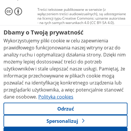
Treści tekstowe publikowane w serwisie (z
wyłączeniem treści audiowizualnych), są udostępniane
na licencji typu Creative Commons: uznanie autorstwa
- na tych samych warunkach 4.0 (CC BY-SA 4.0).
Materiały audiowizualne, w tym zdjęcia, materiały
Dbamy o Twoją prywatność
audio i wideo, są udostępniane na licencji typu
Creative Commons: uznanie autorstwa użycie
Wykorzystujemy pliki cookie w celu zapewnienia
niekomercyjne - bez utworów zależnych 4.0 (CC BY-
NC-ND 4.0), o ile nie jest to stwierdzone inaczej.
prawidłowego funkcjonowania naszej witryny oraz do
analizy ruchu i optymalizacji działania strony. Dzięki nim
możemy lepiej dostosować treści do potrzeb
użytkowników i stale ulepszać nasze usługi. Pamiętaj, że
informacje przechowywane w plikach cookie mogą
pozwalać na identyfikację konkretnego urządzenia lub
przeglądarki użytkownika, a więc potencjalnie stanowić
dane osobowe.
Polityka cookies
Odrzuć
Spersonalizuj