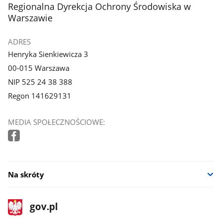
stopka
Regionalna Dyrekcja Ochrony Środowiska w
Warszawie
ADRES
Henryka Sienkiewicza 3
00-015 Warszawa
NIP 525 24 38 388
Regon 141629131
MEDIA SPOŁECZNOŚCIOWE:
Na skróty
stopka
Strona
gov.pl
gov.pl
główna